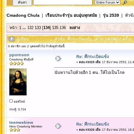
Cmadong Chula
|
เรือนประจำรุ่น อบอุ่นทุกสมัย
|
รุ่น 2539
| หัวข้
หน้า:
1
...
132
133
[
134
]
135
136
ลงล่าง
ผู้เขียน
หัวข้อ: ศึกระเบิดแข้ง (อ่าน 1409802 ครั้ง)
0 สมาชิก และ 2 บุคคลทั่วไป กำลังดูหัวข้อนี้
ppornson
Re: ศึกระเบิดแข้ง
Cmadong พันธุ์แท้
«
ตอบ #3325 เมื่อ:
17 ธันวาคม 2553, 11:4
นับหวานไปด้วยอีก 1 คน..ให้ไปเป็นโกล
ออฟไลน์
กระทู้: 3,724
teemeekiew
Re: ศึกระเบิดแข้ง
Hero Cmadong Member
«
ตอบ #3326 เมื่อ:
17 ธันวาคม 2553, 16:2