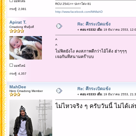
ออฟไลน์
RCU 2541>> ปะกาโด่ง 81
----------------------------
กระทู้: 2,081
http://www.facebook.com/MrMahD
Apirat T.
Re: ศึกระเบิดแข้ง
Cmadong พันธุ์แท้
«
ตอบ #3332 เมื่อ:
19 ธันวาคม 2553, 12:0
^
^
ไม่ฟิตยังไง คงสภาพดีกว่าไอ้โต้ง ฮ่าๆๆๆ
เจอกันทีสนามคร๊าบบ
ออฟไลน์
กระทู้: 4,357
MahDee
Re: ศึกระเบิดแข้ง
Hero Cmadong Member
«
ตอบ #3333 เมื่อ:
19 ธันวาคม 2553, 21:3
ไม่ไหวจริง ๆ ครับวันนี้ ไม่ได้