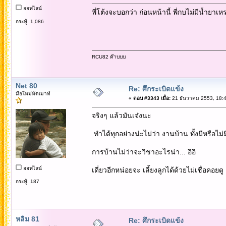
ออฟไลน์
พี่โต้งจะบอกว่า ก่อนหน้านี้ พี่กบไม่มีน้ำยาเ
กระทู้: 1,086
RCU82 ค๊าบบบ
Net 80
Re: ศึกระเบิดแข้ง
มือใหม่หัดเมาท์
«
ตอบ #3343 เมื่อ:
21 ธันวาคม 2553, 18:4
จริงๆ แล้วมันเจ๋งนะ
ทำได้ทุกอย่างน่ะไม่ว่า งานบ้าน ทั้งมีหรือไม่
การบ้านไม่ว่าจะวิชาอะไรน่า... อิอิ
ออฟไลน์
เดี่ยวอีกหน่อยจะ เลี้ยงลูกได้ด้วยไม่เชื่อคอยดู
กระทู้: 187
หลิม 81
Re: ศึกระเบิดแข้ง