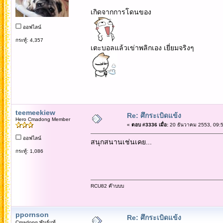
เกิดจากการโดนของ
ออฟไลน์
กระทู้: 4,357
เตะบอลแล้วเข่าพลิกเอง เยี่ยมจริงๆ
teemeekiew
Re: ศึกระเบิดแข้ง
Hero Cmadong Member
«
ตอบ #3336 เมื่อ:
20 ธันวาคม 2553, 09:5
ออฟไลน์
สนุกสนานเช่นเคย...
กระทู้: 1,086
RCU82 ค๊าบบบ
ppornson
Re: ศึกระเบิดแข้ง
Cmadong พันธุ์แท้