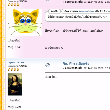
Cmadong พันธุ์แท้
«
ตอบ #3344 เมื่อ:
21 ธันวาคม 2553, 23:2
อ้างถึง
ข้อความของ
teemeekiew
เมื่อ 21 ธัน
พี่โต้งจะบอกว่า ก่อนหน้านี้ พี่กบไม่มีน้ำยาเหรอคับ???
มีครับน้อง แต่ว่าช่วงนี้ใช้เยอะ เลยไม่พอ
ออฟไลน์
กระทู้: 2,840
@ ปีนี้ปีของผม @
ppornson
Re: ศึกระเบิดแข้ง
Cmadong พันธุ์แท้
«
ตอบ #3345 เมื่อ:
22 ธันวาคม 2553, 12:4
อ่อนว่ะ..
ออฟไลน์
กระทู้: 3,724