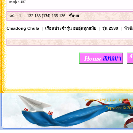
กระทู้: 4,357
หน้า:
1
...
132
133
[
134
]
135
136
ขึ้นบน
Cmadong Chula
|
เรือนประจำรุ่น อบอุ่นทุกสมัย
|
รุ่น 2539
| หัวข้
Powered by SMF 1.1.10
|
SMF © 200
Copyright © 20