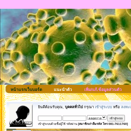
หน้าแรกเว็บบอร์ด
แนะนำตัว
เพิ่ม/แก้.ข้อมูลส่วนตัว
ยินดีต้อนรับคุณ,
บุคคลทั่วไป
กรุณา
เข้าสู่ระบบ
หรือ
ลงทะเ
เข้าสู่ระบบด้วยชื่อผู้ใช้ รหัสผ่าน
[สมาชิกเก่าลืมรหัส โทร 081-7611760]