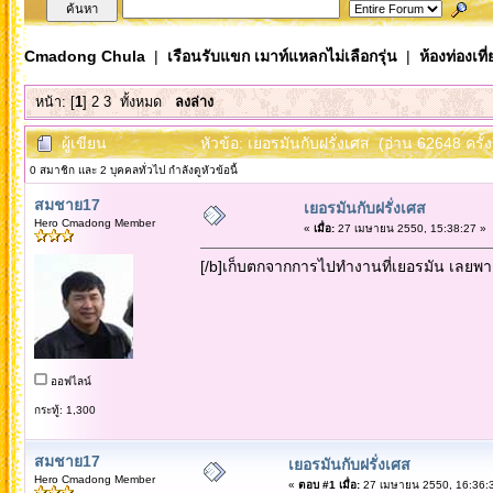
Cmadong Chula
|
เรือนรับแขก เมาท์แหลกไม่เลือกรุ่น
|
ห้องท่องเท
หน้า: [
1
]
2
3
ทั้งหมด
ลงล่าง
ผู้เขียน
หัวข้อ: เยอรมันกับฝรั่งเศส (อ่าน 62648 ครั้ง
0 สมาชิก และ 2 บุคคลทั่วไป กำลังดูหัวข้อนี้
สมชาย17
เยอรมันกับฝรั่งเศส
Hero Cmadong Member
«
เมื่อ:
27 เมษายน 2550, 15:38:27 »
[/b]เก็บตกจากการไปทำงานที่เยอรมัน เลยพ
ออฟไลน์
กระทู้: 1,300
สมชาย17
เยอรมันกับฝรั่งเศส
Hero Cmadong Member
«
ตอบ #1 เมื่อ:
27 เมษายน 2550, 16:36: