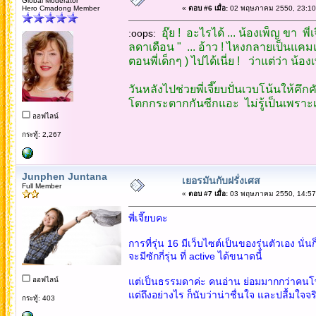
Global Moderator
Hero Cmadong Member
«
ตอบ #6 เมื่อ:
02 พฤษภาคม 2550, 23:10
อุ๊ย ! อะไรได้ ... น้องเพ็ญ ขา 
:oops:
ลดาเดือน " ... อ้าว ! ไหงกลายเป็นแคม
ตอนพี่เด็กๆ ) ไปได้เนี่ย ! ว่าแต่ว่า น้อง
วันหลังไปช่วยพี่เจี๊ยบปั่นเวบโน้นให้คึก
โตกกระตากกันซีกแอะ ไม่รู้เป็นเพราะเบื่อ
ออฟไลน์
กระทู้: 2,267
Junphen Juntana
เยอรมันกับฝรั่งเศส
Full Member
«
ตอบ #7 เมื่อ:
03 พฤษภาคม 2550, 14:57
พี่เจี๊ยบคะ
การที่รุ่น 16 มีเว็บไซต์เป็นของรุ่นตัวเอง นั่นก
จะมีซักกี่รุ่น ที่ active ได้ขนาดนี้
ออฟไลน์
แต่เป็นธรรมดาค่ะ คนอ่าน ย่อมมากกว่าคนโ
แต่ถึงอย่างไร ก็นับว่าน่าชื่นใจ และปลื้มใจจร
กระทู้: 403