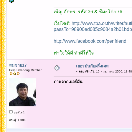
เพ็ญ อักษร: รหัส 36 & ซีมะโด่ง 76
เว็บไซต์:
http://www.tpa.or.th/writer/a
passTo=98900ed085c9084a2b01bdb
http://www.facebook.com/penfriend
ทำใจให้ดี ทำดีให้ใจ
สมชาย17
เยอรมันกับฝรั่งเศส
Hero Cmadong Member
«
ตอบ #8 เมื่อ:
15 พฤษภาคม 2550, 13:48
ภาพจากเยอร์มัน
ออฟไลน์
กระทู้: 1,300