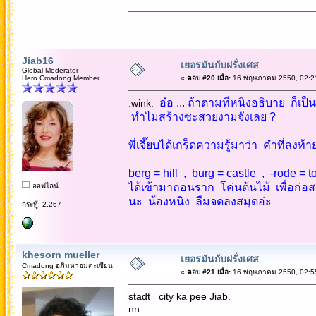
Jiab16
เยอรมันกับฝรั่งเศส
Global Moderator
Hero Cmadong Member
«
ตอบ #20 เมื่อ:
16 พฤษภาคม 2550, 02:21
อ๋อ ... ถ้าตามที่หนิงอธิบาย ก็เ
:wink:
ทำไมสร้างซะสวยงามจังเลย ?
พี่เจี๊ยบได้เกร็ดความรู้มาว่า คำที่ลงท้
berg = hill , burg = castle , -rode = t
ได้เข้ามาถอนราก โค่นต้นไม้ เพื่อก่อส
ออฟไลน์
นะ น้องหนิง ลืมจดลงสมุดอ่ะ
กระทู้: 2,267
khesorn mueller
เยอรมันกับฝรั่งเศส
Cmadong อภิมหาอมตะเซียน
«
ตอบ #21 เมื่อ:
16 พฤษภาคม 2550, 02:55
stadt= city ka pee Jiab.
nn.