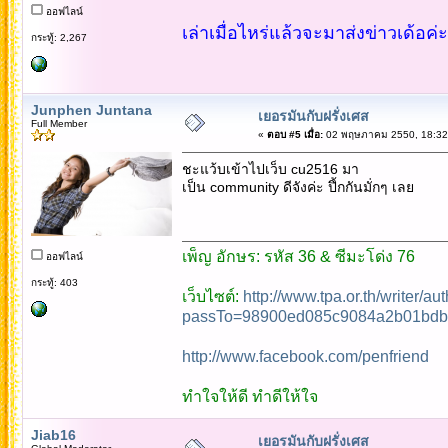
ออฟไลน์
เล่าเมื่อไหร่แล้วจะมาส่งข่าวเด้อค่ะ
กระทู้: 2,267
Junphen Juntana
เยอรมันกับฝรั่งเศส
Full Member
«
ตอบ #5 เมื่อ:
02 พฤษภาคม 2550, 18:32
ชะแว้บเข้าไปเว็บ cu2516 มา
เป็น community ดีจังค่ะ ปึ้กกันมั่กๆ เลย
เพ็ญ อักษร: รหัส 36 & ซีมะโด่ง 76
ออฟไลน์
กระทู้: 403
เว็บไซต์:
http://www.tpa.or.th/writer/a
passTo=98900ed085c9084a2b01bdb
http://www.facebook.com/penfriend
ทำใจให้ดี ทำดีให้ใจ
Jiab16
เยอรมันกับฝรั่งเศส