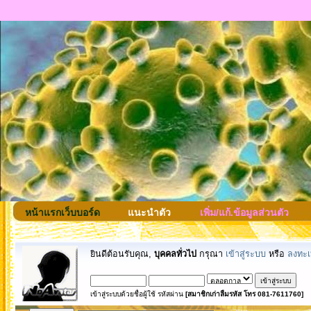
หน้าแรกเว็บบอร์ด
แนะนำตัว
เพิ่ม/แก้.ข้อมูลส่วนตัว
ยินดีต้อนรับคุณ,
บุคคลทั่วไป
กรุณา
เข้าสู่ระบบ
หรือ
ลงทะเ
เข้าสู่ระบบด้วยชื่อผู้ใช้ รหัสผ่าน
[สมาชิกเก่าลืมรหัส โทร 081-7611760]