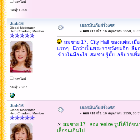
ออฟไลน์
กระทู้: 1,300
Jiab16
เยอรมันกับฝรั่งเศส
Global Moderator
Hero Cmadong Member
«
ตอบ #17 เมื่อ:
16 พฤษภาคม 2550, 00:52
สมชาย 17, City Hall ของแต่ละเมื
แรกๆ นึกว่าเป็นพระราชวังซะอีก ลืมถาม
ข้างในมีอะไร สมชายรู้มั้ย อธิบายเพิ่
ออฟไลน์
กระทู้: 2,267
Jiab16
เยอรมันกับฝรั่งเศส
Global Moderator
Hero Cmadong Member
«
ตอบ #18 เมื่อ:
16 พฤษภาคม 2550, 00:57
สมชาย 17 ลอง resize รูปให้ได้ขนาด
:?
เล็กจนเกินไป