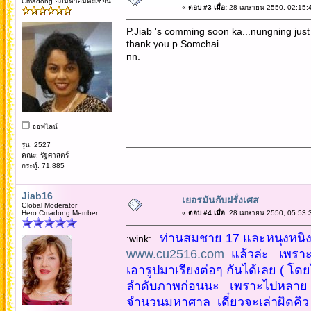
Cmadong อภิมหาอมตะเซียน
«
ตอบ #3 เมื่อ:
28 เมษายน 2550, 02:15:
P.Jiab 's comming soon ka...nungning just
thank you p.Somchai
nn.
ออฟไลน์
รุ่น: 2527
คณะ: รัฐศาสตร์
กระทู้: 71,885
Jiab16
เยอรมันกับฝรั่งเศส
Global Moderator
Hero Cmadong Member
«
ตอบ #4 เมื่อ:
28 เมษายน 2550, 05:53:
ท่านสมชาย 17 และหนุงหนิง พี่เ
:wink:
www.cu2516.com
แล้วล่ะ เพราะมี
เอารูปมาเรียงต่อๆ กันได้เลย ( โ
ลำดับภาพก่อนนะ เพราะไปหลาย C
จำนวนมหาศาล เดี๋ยวจะเล่าผิดคิว 