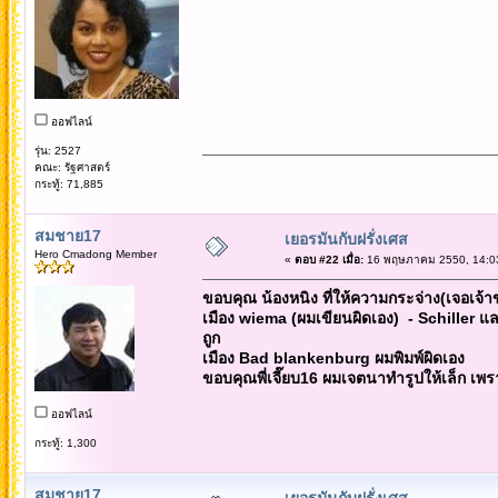
ออฟไลน์
รุ่น: 2527
คณะ: รัฐศาสตร์
กระทู้: 71,885
สมชาย17
เยอรมันกับฝรั่งเศส
Hero Cmadong Member
«
ตอบ #22 เมื่อ:
16 พฤษภาคม 2550, 14:03
ขอบคุณ น้องหนิง ที่ให้ความกระจ่าง(เจอเจ้าข
เมือง wiema (ผมเขียนผิดเอง) - Schiller และ2
ถูก
เมือง Bad blankenburg ผมพิมพ์ผิดเอง
ขอบคุณพี่เจี๊ยบ16 ผมเจตนาทำรูปให้เล็ก เพร
ออฟไลน์
กระทู้: 1,300
สมชาย17
เยอรมันกับฝรั่งเศส