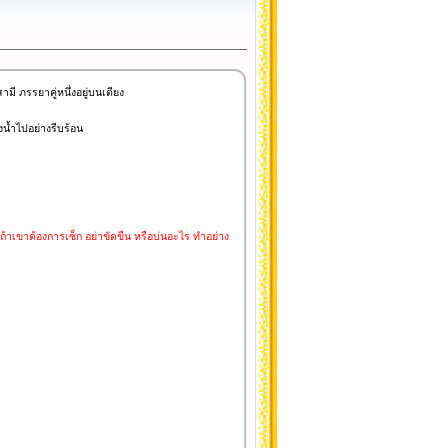
มี ภรรยาคู่หนึ่งอยู่บนเตียง
องน้ำไปอย่างรีบร้อน
ณ ถ้าเขาต้องการเซ็ก อย่าขัดขืน หรือบ่นอะไร ทำอย่าง