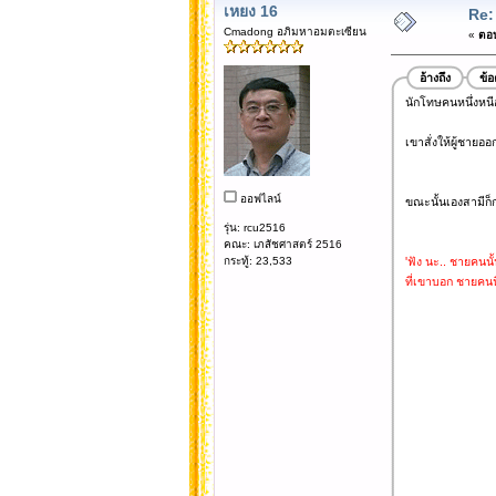
เหยง 16
Re:
Cmadong อภิมหาอมตะเซียน
«
ตอบ
อ้างถึง
ข้
นักโทษคนหนึ่งหนีอ
เขาสั่งให้ผู้ชายออ
ออฟไลน์
ขณะนั้นเองสามีก็ก
รุ่น: rcu2516
คณะ: เภสัชศาสตร์ 2516
กระทู้: 23,533
'ฟัง นะ.. ชายคนนั
ที่เขาบอก ชายคนนี