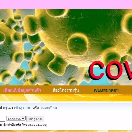
เพิ่ม/แก้.ข้อมูลส่วนตัว
ห้องโถงรวมรุ่น
WEBสมาคมฯ
ป
กรุณา
เข้าสู่ระบบ
หรือ
ลงทะเบียน
มาชิกเก่าลืมรหัส โทร 081-7611760]