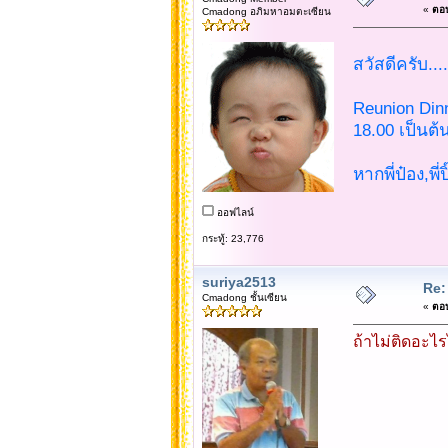
«
ตอบ
Cmadong อภิมหาอมตะเซียน
สวัสดีครับ....
Reunion Dinne
18.00 เป็นต้
หากพี่ป๋อง,พี่
ออฟไลน์
กระทู้: 23,776
suriya2513
Re:
Cmadong ชั้นเซียน
«
ตอบ
ถ้าไม่ติดอะไ