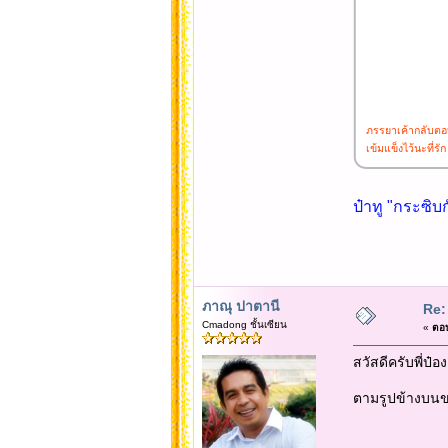
ภรรยาเค้ากลับตอบว
เข้มแข็งไว้นะที่รัก
ป๋าทู "กระซิบก
ภาณุ ปาตานี
Re:
Cmadong ชั้นเซียน
«
ตอบ
สวัสดีครับพี่ป๋
ตามรูปข้างบนข