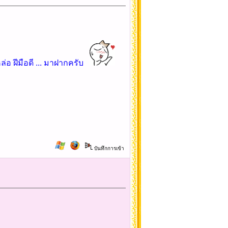
่อ ฝีมือดี ... มาฝากครับ
บันทึกการเข้า