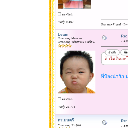
ออฟไลน์
กระทู้: 9,457
[โบราณคดี]จุดกำเนิด
Leam
Re:
Cmadong Member
«
ตอบ
Cmadong อภิมหาอมตะเซียน
อ้างถึง
ข้
ถ้าไม่ติดอะ
พี่ป๋องน่ารัก
ออฟไลน์
กระทู้: 23,776
ดร.มนตรี
Re:
Cmadong พันธุ์แท้
«
ตอบ