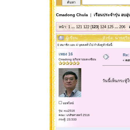
Cmadong Chula
|
เรือนประจำรุ่น อบอุ่
หน้า:
1
...
121
122
[
123
]
124
125
...
206
ผู้เขียน
หัวข้อ: นายสุริ
0 สมาชิก และ 4 บุคคลทั่วไป กำลังดูหัวข้อนี้
เหยง 16
Re:
Cmadong อภิมหาอมตะเซียน
«
ตอบ
วันนี้เห็นกระทู
ออฟไลน์
รุ่น: rcu2516
คณะ: เภสัชศาสตร์ 2516
กระทู้: 23,533