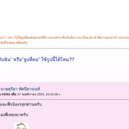
่า : 'เขา ไม่ได้จูบที่คอฉันหรอกที่รัก เขาแค่กระซิบกับฉันว่าเขาเป็นเกย์ เค้าคิดว่าคุณน่ารัก และถามว
 ฉันก็รักคุณเหมือนกัน'
ับฉัน" หรือ"จูบที่คอ" ใช้รูปนี้ได้ไหม??
 นายสุริยา ทัศนียานนท์
 #3052 เมื่อ:
07 พฤศจิกายน 2553, 20:42:09 »
องและพี่ๆน้องๆทุกท่านครับ
องพี่เหยงมาครับ