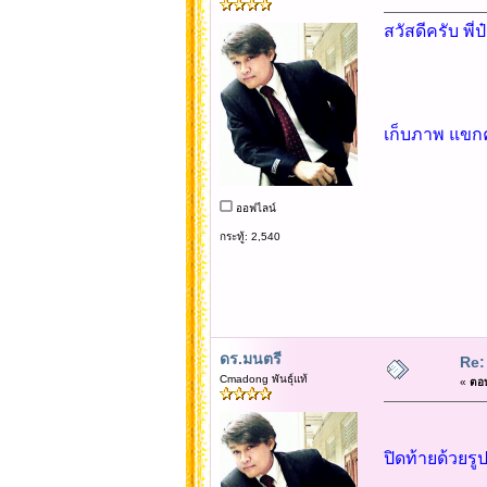
สวัสดีครับ พี่ป๋
เก็บภาพ แขกคน
ออฟไลน์
กระทู้: 2,540
ดร.มนตรี
Re:
Cmadong พันธุ์แท้
«
ตอบ
ปิดท้ายด้วยรู