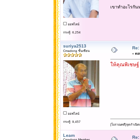
เขาทำอะไรกันห
ออฟไลน์
กระทู้: 6,254
suriya2513
Re:
Cmadong ชั้นเซียน
«
ตอบ
ให้คุณพิเชษฐ์
ออฟไลน์
กระทู้: 9,457
[โบราณคดี]จุดกำเนิด
Leam
Re:
Cmadong Member