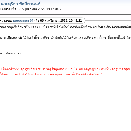
 นายสุริยา ทัศนียานนท์
 #3051 เมื่อ:
06 พฤศจิกายน 2553, 19:14:08 »
อความของ
patooman 64
เมื่อ 05 พฤศจิกายน 2553, 23:49:21
อกจากคุกซึ่งติดมาเป็น เวลา 15 ปี เขาหนีเข้าไปในบ้านหลังหนึ่งเพื่อจะหาเงินและปืน แต่กลับพบกับสา
กจาก เตียงและมัดไว้กับเก้าอี้ ขณะที่เขามัดผู้หญิงไว้กับเตียง และจูบที่คอ จากนั้นเขาก็ผุดลุกขึ้นเข้าห้
ล่าวกับภรรยาว่า :
้นเป็นนักโทษหนีคุก ดูที่เสื้อเขาซิ! เขาอยู่ในคุกหลายปีและไม่เคยเจอผู้หญิงเลย ฉันเห็นเค้าจูบที่คอคุ
้อันตรายมาก ถ้าทำให้เค้าโกรธ เราอาจจะถูกฆ่า เข้มแข็งไว้นะที่รัก ฉันรักคุณ'