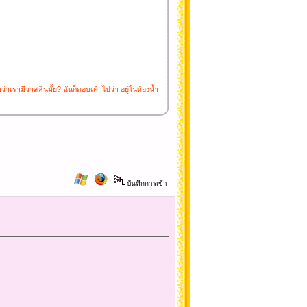
่าเรามีวาสลีนมั้ย? ฉันก็ตอบเค้าไปว่า อยู่ในห้องน้ำ
บันทึกการเข้า