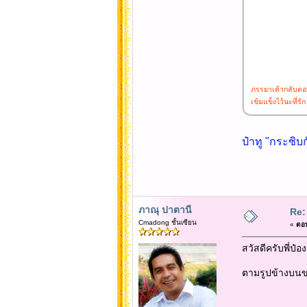
ภรรยาเค้ากลับตอบว
เข้มแข็งไว้นะที่รัก
ป๋าทู "กระซิบก
ภาณุ ปาตานี
Re:
Cmadong ชั้นเซียน
«
ตอบ
สวัสดีครับพี่ป๋
ตามรูปข้างบนข