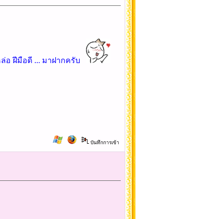
่อ ฝีมือดี ... มาฝากครับ
บันทึกการเข้า