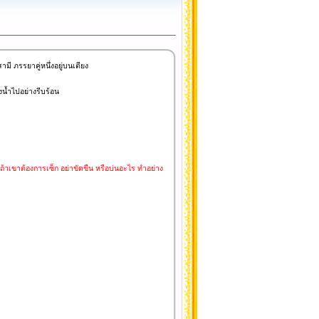
มี ภรรยาคู่หนึ่งอยู่บนเตียง
องน้ำไปอย่างรีบร้อน
ณ ถ้าเขาต้องการเซ็ก อย่าขัดขืน หรือบ่นอะไร ทำอย่าง