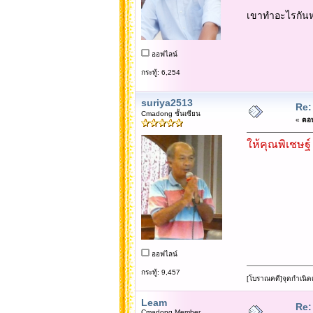
เขาทำอะไรกันห
ออฟไลน์
กระทู้: 6,254
suriya2513
Re:
Cmadong ชั้นเซียน
«
ตอบ
ให้คุณพิเชษฐ์
ออฟไลน์
กระทู้: 9,457
[โบราณคดี]จุดกำเนิด
Leam
Re:
Cmadong Member