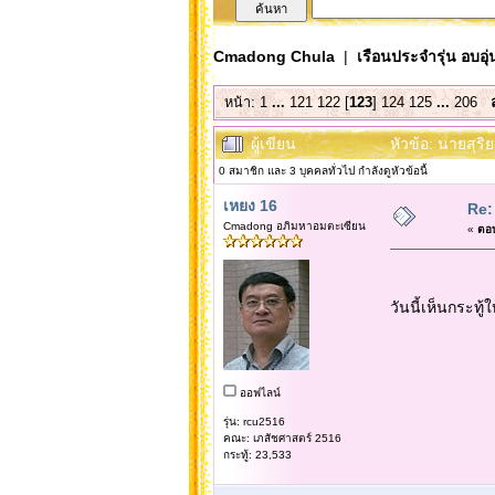
Cmadong Chula
|
เรือนประจำรุ่น อบอุ่
หน้า:
1
...
121
122
[
123
]
124
125
...
206
ผู้เขียน
หัวข้อ: นายสุริ
0 สมาชิก และ 3 บุคคลทั่วไป กำลังดูหัวข้อนี้
เหยง 16
Re:
Cmadong อภิมหาอมตะเซียน
«
ตอบ
วันนี้เห็นกระทู
ออฟไลน์
รุ่น: rcu2516
คณะ: เภสัชศาสตร์ 2516
กระทู้: 23,533