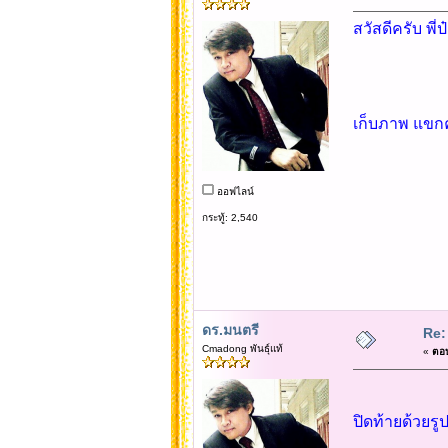
สวัสดีครับ พี่ป๋
เก็บภาพ แขกคน
ออฟไลน์
กระทู้: 2,540
ดร.มนตรี
Re:
Cmadong พันธุ์แท้
«
ตอบ
ปิดท้ายด้วยรู