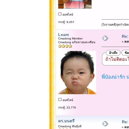
ออฟไลน์
กระทู้: 9,457
[โบราณคดี]จุดกำเนิด
Leam
Re:
Cmadong Member
«
ตอบ
Cmadong อภิมหาอมตะเซียน
อ้างถึง
ข้
ถ้าไม่ติดอะ
พี่ป๋องน่ารัก
ออฟไลน์
กระทู้: 23,776
ดร.มนตรี
Re:
Cmadong พันธุ์แท้
«
ตอบ