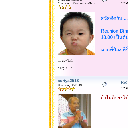
«
ตอบ
Cmadong อภิมหาอมตะเซียน
สวัสดีครับ....
Reunion Dinne
18.00 เป็นต้
หากพี่ป๋อง,พี่
ออฟไลน์
กระทู้: 23,776
suriya2513
Re:
Cmadong ชั้นเซียน
«
ตอบ
ถ้าไม่ติดอะไ