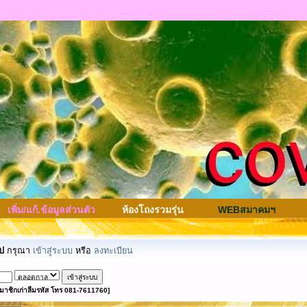
เพิ่ม/แก้.ข้อมูลส่วนตัว
ห้องโถงรวมรุ่น
WEBสมาคมฯ
ป
กรุณา
เข้าสู่ระบบ
หรือ
ลงทะเบียน
มาชิกเก่าลืมรหัส โทร 081-7611760]