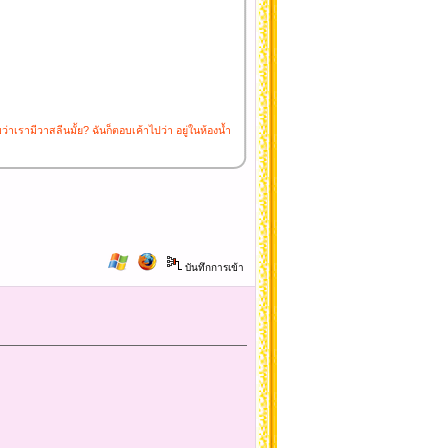
่าเรามีวาสลีนมั้ย? ฉันก็ตอบเค้าไปว่า อยู่ในห้องน้ำ
บันทึกการเข้า