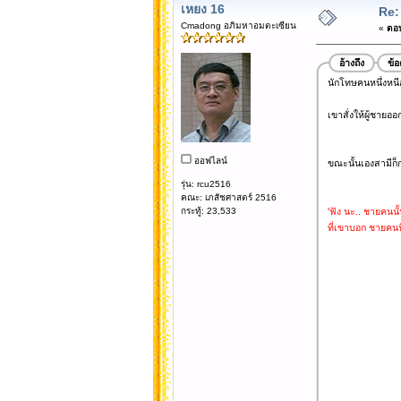
เหยง 16
Re:
Cmadong อภิมหาอมตะเซียน
«
ตอบ
อ้างถึง
ข้
นักโทษคนหนึ่งหนีอ
เขาสั่งให้ผู้ชายออ
ออฟไลน์
ขณะนั้นเองสามีก็ก
รุ่น: rcu2516
คณะ: เภสัชศาสตร์ 2516
กระทู้: 23,533
'ฟัง นะ.. ชายคนนั
ที่เขาบอก ชายคนนี