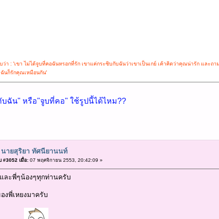
่า : 'เขา ไม่ได้จูบที่คอฉันหรอกที่รัก เขาแค่กระซิบกับฉันว่าเขาเป็นเกย์ เค้าคิดว่าคุณน่ารัก และถามว
 ฉันก็รักคุณเหมือนกัน'
ับฉัน" หรือ"จูบที่คอ" ใช้รูปนี้ได้ไหม??
 นายสุริยา ทัศนียานนท์
 #3052 เมื่อ:
07 พฤศจิกายน 2553, 20:42:09 »
องและพี่ๆน้องๆทุกท่านครับ
องพี่เหยงมาครับ