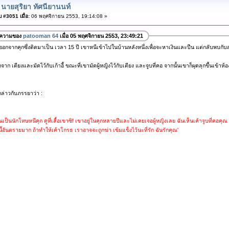
 นายสุริยา ทัศนียานนท์
 #3051 เมื่อ:
06 พฤศจิกายน 2553, 19:14:08 »
อความของ
patooman 64
เมื่อ 05 พฤศจิกายน 2553, 23:49:21
อกจากคุกซึ่งติดมาเป็น เวลา 15 ปี เขาหนีเข้าไปในบ้านหลังหนึ่งเพื่อจะหาเงินและปืน แต่กลับพบกับสา
กจาก เตียงและมัดไว้กับเก้าอี้ ขณะที่เขามัดผู้หญิงไว้กับเตียง และจูบที่คอ จากนั้นเขาก็ผุดลุกขึ้นเข้าห้
ล่าวกับภรรยาว่า :
้นเป็นนักโทษหนีคุก ดูที่เสื้อเขาซิ! เขาอยู่ในคุกหลายปีและไม่เคยเจอผู้หญิงเลย ฉันเห็นเค้าจูบที่คอคุ
้อันตรายมาก ถ้าทำให้เค้าโกรธ เราอาจจะถูกฆ่า เข้มแข็งไว้นะที่รัก ฉันรักคุณ'