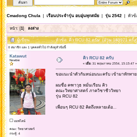
Cmadong Chula
|
เรือนประจำรุ่น อบอุ่นทุกสมัย
|
รุ่น 2542
| หัวข้
หน้า: [
1
]
ลงล่าง
ผู้เขียน
หัวข้อ: คิว RCU 82 ครับ (อ่าน 189971 ครั้ง
0 สมาชิก และ 1 บุคคลทั่วไป กำลังดูหัวข้อนี้
Katawut
คิว RCU 82 ครับ
Newbie
«
เมื่อ:
31 พฤษภาคม 2554, 15:15:47 »
ขอแนะนำตัวกันหน่อนนะครับ เข้ามาทักทายเ
ผมชื่อ คฑาวุธ หมั่นเรียน คิว
คณะวิทยาศาสตร์ ภาควิชาชีววิทยา
รุ่น RCU 82
เพื่อนๆ RCU 82 คิดถึงหลายเด้อ...
ออฟไลน์
คณะ: วิทยาศาสตร์
กระทู้: 4