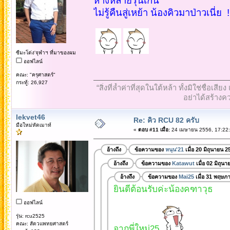
ห่างหลายรุ่นเกิ๊น
ไม่รู้คืนสู่เหย้า น้องคิวมาป่าวเนี่ย !
ซีมะโด่ง'จุฬาฯ ที่มาของผม
ออฟไลน์
คณะ: "ครุศาสตร์"
กระทู้: 26,927
“สิ่งที่ล้ำค่าที่สุดในใต้หล้า ทั้งมิใช่ชื
อย่าได้สร้างคว
lekvet46
Re: คิว RCU 82 ครับ
มือใหม่หัดเมาท์
«
ตอบ #11 เมื่อ:
24 เมษายน 2556, 17:22:
อ้างถึง
ข้อความของ
หนุน'21
เมื่อ 20 มิถุนายน 
อ้างถึง
ข้อความของ
Katawut
เมื่อ 02 มิถุน
อ้างถึง
ข้อความของ
Mai25
เมื่อ 31 พฤษภ
ยินดีต้อนรับค่ะน้องคฑาวุธ
ออฟไลน์
รุ่น: rcu2525
คณะ: สัตวแพทยศาสตร์
จากพี่ใหม่25