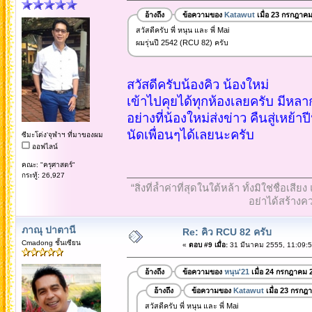
อ้างถึง
ข้อความของ
Katawut
เมื่อ 23 กรกฎาค
สวัสดีครับ พี่ หนุน และ พี่ Mai
ผมรุ่นปี 2542 (RCU 82) ครับ
สวัสดีครับน้องคิว น้องใหม่
เข้าไปคุยได้ทุกห้องเลยครับ มีห
อย่างที่น้องใหม่ส่งข่าว คืนสู่เหย้าปี
นัดเพื่อนๆได้เลยนะครับ
ซีมะโด่ง'จุฬาฯ ที่มาของผม
ออฟไลน์
คณะ: "ครุศาสตร์"
กระทู้: 26,927
“สิ่งที่ล้ำค่าที่สุดในใต้หล้า ทั้งมิใช่ชื
อย่าได้สร้างคว
ภาณุ ปาตานี
Re: คิว RCU 82 ครับ
Cmadong ชั้นเซียน
«
ตอบ #9 เมื่อ:
31 มีนาคม 2555, 11:09:5
อ้างถึง
ข้อความของ
หนุน'21
เมื่อ 24 กรกฎาคม 
อ้างถึง
ข้อความของ
Katawut
เมื่อ 23 กรกฎ
สวัสดีครับ พี่ หนุน และ พี่ Mai