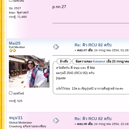
ออฟไลน์
p.nn.27
รุ่น: 2527
คณะ: รัฐศาสตร์
กระทู้: 71,885
Mai25
Re: คิว RCU 82 ครับ
Full Member
«
ตอบ #7 เมื่อ:
24 กรกฎาคม 2554, 01:29:
อ้างถึง
ข้อความของ
Katawut
เมื่อ 23 กรกฎาค
สวัสดีครับ พี่ หนุน และ พี่ Mai
ผมรุ่นปี 2542 (RCU 82) ครับ
[/quote
แจ้งไว้ก่อน 12พ.ย.เชิญรุ่น42 มางานคืนสู่เหย้านะคะ
ออฟไลน์
กระทู้: 525
หนุน'21
Re: คิว RCU 82 ครับ
Global Moderator
«
ตอบ #8 เมื่อ:
24 กรกฎาคม 2554, 22:18:
Cmadong อภิมหาอมตะเซียน