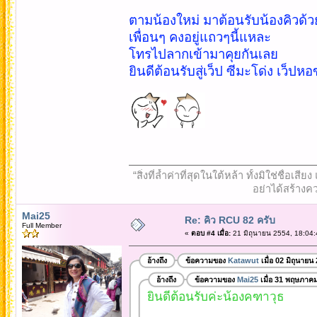
ตามน้องใหม่ มาต้อนรับน้องคิวด้
เพื่อนๆ คงอยู่แถวๆนี้แหละ
โทรไปลากเข้ามาคุยกันเลย
ยินดีต้อนรับสู่เว็ป ซีมะโด่ง เว็ป
“สิ่งที่ล้ำค่าที่สุดในใต้หล้า ทั้งมิใช่ชื
อย่าได้สร้างคว
Mai25
Re: คิว RCU 82 ครับ
Full Member
«
ตอบ #4 เมื่อ:
21 มิถุนายน 2554, 18:04:
อ้างถึง
ข้อความของ
Katawut
เมื่อ 02 มิถุนายน
อ้างถึง
ข้อความของ
Mai25
เมื่อ 31 พฤษภาค
ยินดีต้อนรับค่ะน้องคฑาวุธ