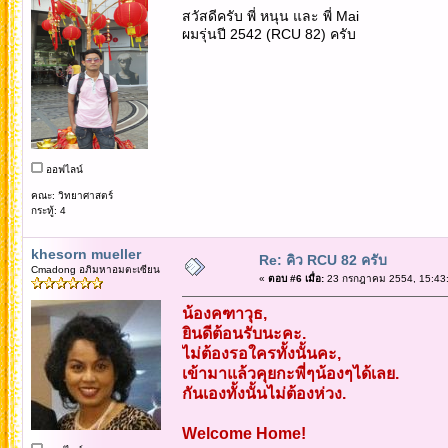
สวัสดีครับ พี่ หนุน และ พี่ Mai
ผมรุ่นปี 2542 (RCU 82) ครับ
ออฟไลน์
คณะ: วิทยาศาสตร์
กระทู้: 4
khesorn mueller
Re: คิว RCU 82 ครับ
Cmadong อภิมหาอมตะเซียน
«
ตอบ #6 เมื่อ:
23 กรกฎาคม 2554, 15:43:
น้องคฑาวุธ,
ยินดีต้อนรับนะคะ.
ไม่ต้องรอใครทั้งนั้นคะ,
เข้ามาแล้วคุยกะพี่ๆน้องๆได้เลย.
กันเองทั้งนั้นไม่ต้องห่วง.
Welcome Home!