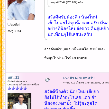
ผมรุ่นปี 2542 (RCU 82) ครับ
สวัสดีครับน้องคิว น้องใหม่
เข้าไปคุยได้ทุกห้องเลยครับ มี
ออฟไลน์
อย่างที่น้องใหม่ส่งข่าว คืนสู่เหย้า
กระทู้: 6,254
นัดเพื่อนๆได้เลยนะครับ
สวัสดีกับพี่หนุนและพี่ใหม่เสร็จ..หายไปเลย
พี่หนุนไปทำอะไรน้องเขาครับ
หนุน'21
Re: คิว RCU 82 ครับ
Global Moderator
«
ตอบ #10 เมื่อ:
03 เมษายน 2555, 08:54:
Cmadong อภิมหาอมตะเซียน
สวัสดีน้องคิว น้องใหม่ เสี่ยยา
ยังไม่ได้ทำอะไรเลย...ฮ่า ฮ่า
น้องคงเหงามั๊ง ไม่รู้จะคุยไร