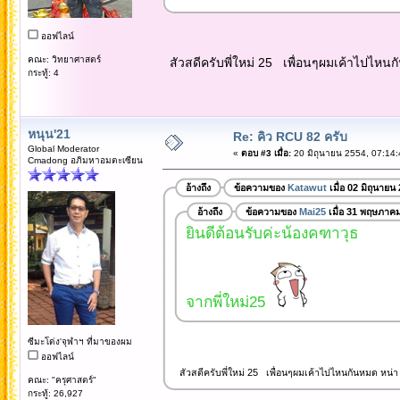
ออฟไลน์
คณะ: วิทยาศาสตร์
สัวสดีครับพี่ใหม่ 25 เพื่อนๆผมเค้าไปไหน
กระทู้: 4
หนุน'21
Re: คิว RCU 82 ครับ
Global Moderator
«
ตอบ #3 เมื่อ:
20 มิถุนายน 2554, 07:14:
Cmadong อภิมหาอมตะเซียน
อ้างถึง
ข้อความของ
Katawut
เมื่อ 02 มิถุนายน
อ้างถึง
ข้อความของ
Mai25
เมื่อ 31 พฤษภาค
ยินดีต้อนรับค่ะน้องคฑาวุธ
จากพี่ใหม่25
ซีมะโด่ง'จุฬาฯ ที่มาของผม
ออฟไลน์
สัวสดีครับพี่ใหม่ 25 เพื่อนๆผมเค้าไปไหนกันหมด หน่
คณะ: "ครุศาสตร์"
กระทู้: 26,927