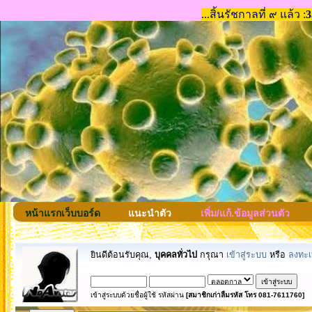
หน้าแรกเว็บบอร์ด
แนะนำตัว
เพิ่ม/แก้.ข้อมูลส่วนตัว
ยินดีต้อนรับคุณ,
บุคคลทั่วไป
กรุณา
เข้าสู่ระบบ
หรือ
ลงทะเ
เข้าสู่ระบบด้วยชื่อผู้ใช้ รหัสผ่าน
[สมาชิกเก่าลืมรหัส โทร 081-7611760]