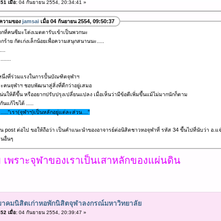
1 เมื่อ:
04 กันยายน 2554, 20:34:41 »
อความของ
jamsai
เมื่อ 04 กันยายน 2554, 09:50:37
อกที่คนซีมะโด่งเมตตารับเข้าเป็นพวกนะ
กร้าย กัดเก่งเล็กน้อยเพื่อความสนุกสนานนะ.....
....
.......
่หนึ่งที่ร่วมแรงในการปั้นบัณฑิตจุฬาฯ
ะคนจุฬาฯ ชอบพัฒนาสู่สิ่งที่ดีกว่าอยู่เสมอ
โน่นให้ดีขึ้น หรืออยากปรับปรุงเปลี่ยนแปลง เมื่อเห็นว่ามีข้อดีเพิ่มขึ้นแม้ไม่มากนักก็ตาม
กันแก้ไขได้ .....
......"เรา(จุฬาฯ)เป็นหลักอยู่แต่ละส่วน...."
 post ต่อไป ขอให้ถือว่า เป็นคำแนะนำของอาจารย์ต่อนิสิตชาวหอจุฬาที่ รหัส 34 ขึ้นไปที่นับว่า อ.
นอื่นๆ
ับ เพราะจุฬาของเราเป็นเสาหลักของแผ่นดิน
าคมนิสิตเก่าหอพักนิสิตจุฬาลงกรณ์มหาวิทยาลัย
2 เมื่อ:
04 กันยายน 2554, 20:39:47 »