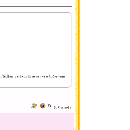
แจ่มใสเป็นอาจารย์คนหนึ่ง นะคะ เพราะไม่บังอาจพูด
บันทึกการเข้า