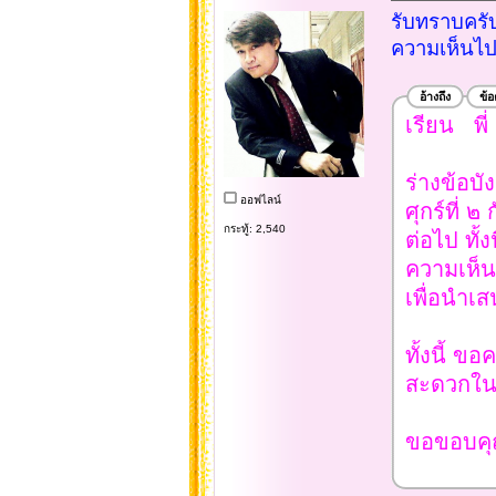
รับทราบครับ
ความเห็นไป
อ้างถึง
ข้
เรียน พี่ 
ร่างข้อบั
ออฟไลน์
ศุกร์ที่
กระทู้: 2,540
ต่อไป ทั
ความเห็นผ
เพื่อนำ
ทั้งนี้ 
สะดวกใน
ขอขอบคุณ