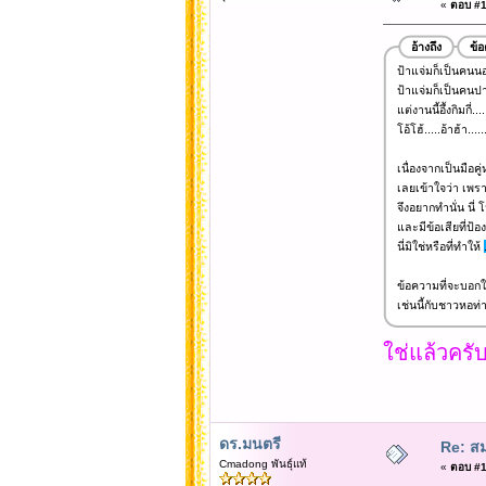
«
ตอบ #15
อ้างถึง
ข้
ป้าแจ่มก็เป็นคนน
ป้าแจ่มก็เป็นคนปา
แต่งานนี้อึ้งกิมกี่....
โอ้โฮ้.....อ้าฮ้า......
เนื่องจากเป็นมือคู
เลยเข้าใจว่า เพรา
จึงอยากทำนั่น นี่ 
และมีข้อเสียที่ป้อง
นี่มิใช่หรือที่ทำให้
ข้อความที่จะบอกใน
เช่นนี้กับชาวหอท่า
ใช่แล้วคร
ดร.มนตรี
Re: สม
Cmadong พันธุ์แท้
«
ตอบ #15