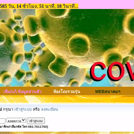
เพิ่ม/แก้.ข้อมูลส่วนตัว
ห้องโถงรวมรุ่น
WEBสมาคมฯ
ป
กรุณา
เข้าสู่ระบบ
หรือ
ลงทะเบียน
มาชิกเก่าลืมรหัส โทร 081-7611760]