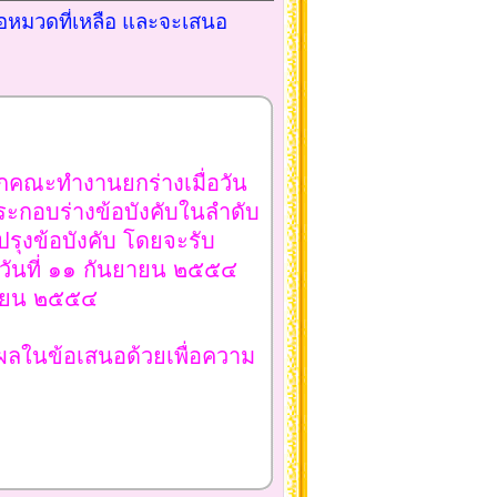
อรอหมวดที่เหลือ และจะเสนอ
จากคณะทำงานยกร่างเมื่อวัน
ะกอบร่างข้อบังคับในลำดับ
รุงข้อบังคับ โดยจะรับ
วันที่ ๑๑ กันยายน ๒๕๕๔
ยายน ๒๕๕๔
ลในข้อเสนอด้วยเพื่อความ