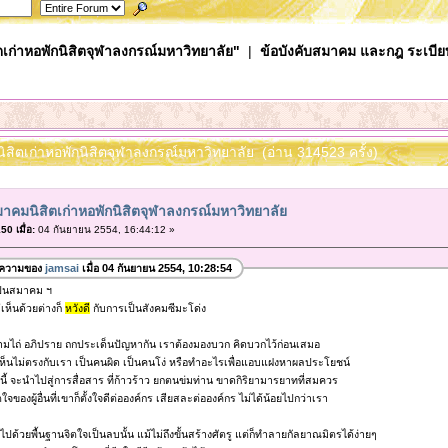
เก่าหอพักนิสิตจุฬาลงกรณ์มหาวิทยาลัย"
|
ข้อบังคับสมาคม และกฎ ระเบีย
ิสิตเก่าหอพักนิสิตจุฬาลงกรณ์มหาวิทยาลัย (อ่าน 314523 ครั้ง)
าคมนิสิตเก่าหอพักนิสิตจุฬาลงกรณ์มหาวิทยาลัย
0 เมื่อ:
04 กันยายน 2554, 16:44:12 »
อความของ
jamsai
เมื่อ 04 กันยายน 2554, 10:28:54
งเป็นสมาคม ฯ
เห็นด้วยต่างก็
หวังดี
กับการเป็นสังคมซีมะโด่ง
ถามไถ่ อภิปราย ถกประเด็นปัญหากัน เราต้องมองบวก คิดบวกไว้ก่อนเสมอ
ี่เห็นไม่ตรงกับเรา เป็นคนผิด เป็นคนโง่ หรือทำอะไรเพื่อแอบแฝงหาผลประโยชน์
้ จะนำไปสู่การสื่อสาร ที่ก้าวร้าว ยกตนข่มท่าน ขาดกิริยามารยาทที่สมควร
ของผู้อื่นที่เขาก็ตั้งใจดีต่อองค์กร เสียสละต่อองค์กร ไม่ได้น้อยไปกว่าเรา
ไปด้วยพื้นฐานจิตใจเป็นลบนั้น แม้ไม่ถึงขั้นสร้างศัตรู แต่ก็ทำลายกัลยาณมิตรได้ง่ายๆ