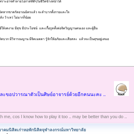
เพราะอาจทำลายโอกาสที่ดีๆในชีวีตข้างหน้าได้
วิตหากขาดกัลยาณมิตรแล้ว จะลำบากทั้งกายและใจ
้ง ว้าเหว่ ไม่มากก็น้อย
งใช้ให้งดงาม มีสุข มีประโยชน์ และเกื้อกูลทั้งต่อจิตวิญญานตนเอง และผู้อื่น
คิดบวก มีวิจารณญาน มีจิตเมตตา รู้จักให้อภัยและเสียสละ แล้วจะเป็นสุขอยู่เสมอ
ละขอปวารณาตัวเป็นศิษย์อาจารย์ด้วยอีกคนนะคะ ..
ith me, cos I know how to play it too .. may be better than you do ..
าคมนิสิตเก่าหอพักนิสิตจุฬาลงกรณ์มหาวิทยาลัย