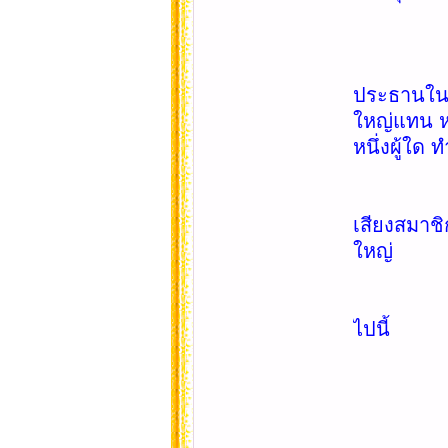
ข้อ 25. 
ภายใต้บั
ประธานในที
ใหญ่แทน หา
หนึ่งผู้ใด
ข้อ 26. 
เสียงสมาชิ
ใหญ่
ข้อ 27. 
ไปนี้
(1) เรื
(2) รั
(3) ค
(4) พิจา