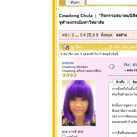
Cmadong Chula
|
"กิจกรรมสมาคมนิสิต
จุฬาลงกรณ์มหาวิทยาลัย
หน้า:
1
...
5
6
[
7
]
8
9
ทั้งหมด
ลงล่าง
ผู้เขียน
หัวข้อ: สมาคมน
0 สมาชิก และ 3 บุคคลทั่วไป กำลังดูหัวข้อนี้
swsm
Re: สม
Cmadong Member
«
ตอบ #15
Cmadong อภิมหาอมตะเซียน
อ้างถึง
ข้
การตั้งหรือไม่ตั้
คนเห็นด้วยและไม่
ดังนั้นการพูดจา 
พึงอย่าคิดว่าคนท
เพราะการคิดแบบนี
ตลอดจนทำร้ายจิตใจ
@@ ยาหยี @@
การสื่อที่แสดงออก
ออฟไลน์