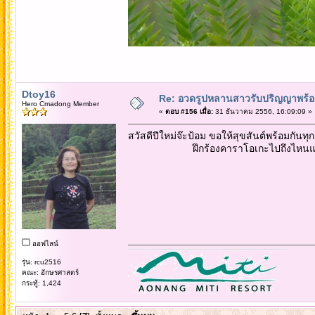
Dtoy16
Re: อวดรูปหลานสาวรับปริญญาพร้อม
Hero Cmadong Member
«
ตอบ #156 เมื่อ:
31 ธันวาคม 2556, 16:09:09 »
สวัสดีปีใหม่จ๊ะป้อม ขอให้สุขสันต์พร้อมกัน
ฝึกร้องคาราโอเกะไปถึงไหนแล
ออฟไลน์
รุ่น: rcu2516
คณะ: อักษรศาสตร์
กระทู้: 1,424