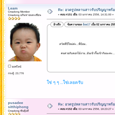
Leam
Re: อวดรูปหลานสาวรับปริญญาพร้อม
Cmadong Member
«
ตอบ #151 เมื่อ:
03 มกราคม 2556, 14:31:00 »
Cmadong อภิมหาอมตะเซียน
อ้างถึง
ข้อความของ
อ้อย17
เมื่อ 02 มกราคม 25
สวัสดีปีใหม่ค่ะ...พี่ป้อม..
คนสวยกับดอกไม้งาม..มันเข้ากั๊นเข้ากันนะคะ...
ออฟไลน์
กระทู้: 23,776
ใช่ ๆ ๆ ..ใช่เลยครับ
pusadee
Re: อวดรูปหลานสาวรับปริญญาพร้อม
sitthiphong
«
ตอบ #152 เมื่อ:
03 มกราคม 2556, 19:23:27 »
Cmadong พันธุ์แท้