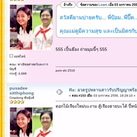
อ้างถึง
ข้อความของ
Leam
เมื่อ 03 มกราคม 25
สวัสดียามบ่ายครับ... พี่ป้อม..พี่ปี๊ด.
คุณแม่ดูมีความสุข และเป็นมิตรกับ
555 เปิ้นฮ๊อง ถ่ายมุมนี้ๆ 555
ออฟไลน์
คณะ: พาณิชยศาสตร์และการ
บัญชี
pom shi 2516
กระทู้: 4,689
pusadee
Re: อวดรูปหลานสาวรับปริญญาพร้อม
sitthiphong
«
ตอบ #153 เมื่อ:
03 มกราคม 2556, 19:29:10 »
Cmadong พันธุ์แท้
ดอกไม้เจียงใหม่บะงาม สู้เจียงฮายบะได้ ปี๋หน้