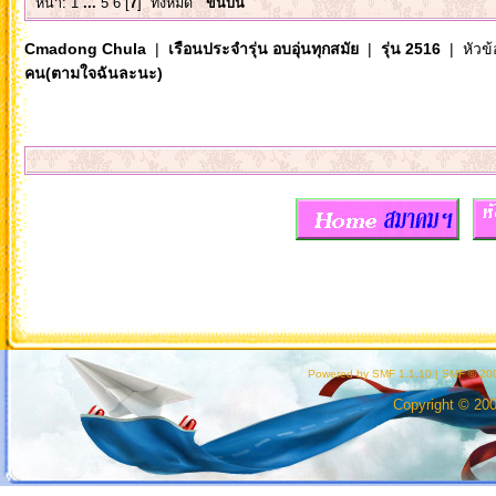
หน้า:
1
...
5
6
[
7
]
ทั้งหมด
ขึ้นบน
Cmadong Chula
|
เรือนประจำรุ่น อบอุ่นทุกสมัย
|
รุ่น 2516
| หัวข้
คน(ตามใจฉันละนะ)
Powered by SMF 1.1.10
|
SMF © 200
Copyright © 20