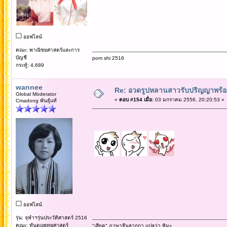
ออฟไลน์
คณะ: พาณิชยศาสตร์และการ
บัญชี
pom shi 2516
กระทู้: 4,689
wannee
Re: อวดรูปหลานสาวรับปริญญาพร้อม
Global Moderator
«
ตอบ #154 เมื่อ:
03 มกราคม 2556, 20:20:53 »
Cmadong พันธุ์แท้
ออฟไลน์
รุ่น: จุฬาฯรุ่นประวัติศาสตร์ 2516
คณะ: ทันตแพทยศาสตร์
"เสียด" ภาษาจีนฮากกา แปลว่า หิมะ