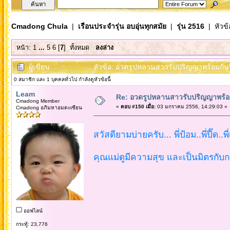
Cmadong Chula
|
เรือนประจำรุ่น อบอุ่นทุกสมัย
|
รุ่น 2516
| หัวข้
หน้า:
1
...
5
6
[
7
]
ทั้งหมด
ลงล่าง
ผู้เขียน
หัวข้อ: อวดรูปหลานสาวรับปริญญาพร้อมกันป
0 สมาชิก และ 1 บุคคลทั่วไป กำลังดูหัวข้อนี้
Leam
Re: อวดรูปหลานสาวรับปริญญาพร้อม
Cmadong Member
«
ตอบ #150 เมื่อ:
03 มกราคม 2556, 14:29:03 »
Cmadong อภิมหาอมตะเซียน
สวัสดียามบ่ายครับ... พี่ป้อม..พี่ปี๊ด..พ
คุณแม่ดูมีความสุข และเป็นมิตรกับกล
ออฟไลน์
กระทู้: 23,776