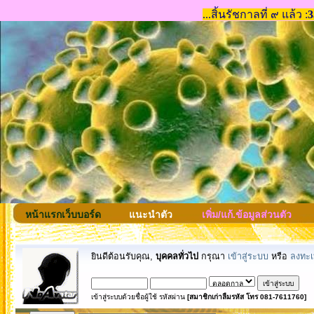
หน้าแรกเว็บบอร์ด
แนะนำตัว
เพิ่ม/แก้.ข้อมูลส่วนตัว
ยินดีต้อนรับคุณ,
บุคคลทั่วไป
กรุณา
เข้าสู่ระบบ
หรือ
ลงทะเ
เข้าสู่ระบบด้วยชื่อผู้ใช้ รหัสผ่าน
[สมาชิกเก่าลืมรหัส โทร 081-7611760]