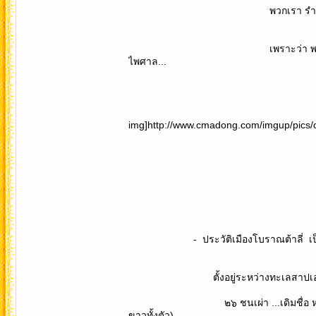
พวกเรา รำพึงว่า...เฉพาะชาวจีน
เพราะว่า พลเมืองของจีน ก็ตกรา
ไพศาล...
img]http://www.cmadong.com/imgup/pic
- ประวัติเมืองโบราณต้าลี่ เป็นเขต
ตั้งอยู่ระหว่างทะเลสาปเอ๋อไห่ กับ ภ
๒๖ ชนเผ่า ...เดิมชื่อ หนันเจา..หรือ
ขาวทั้งตัว)