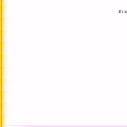
ด้ว ย ค วา ม รั ก แ ละ 
จา ก พี่ " ดว 
วัน ศุก ร์ ที่ ๐