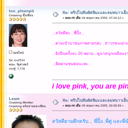
too_ploenpit
Re: ทริปไปสัมผัสหิมะและลมหนาวเย็นยะเยื
Cmadong ชั้นเซียน
«
ตอบ #5 เมื่อ:
04 พฤษภาคม 2555, 07:24:12 »
...สวัสดีค่ะ...พี่ปิ้ง...
...ตามเข้ามาชมภาพสวยๆค่ะ...สาวๆชนเผ่าแต่
ออฟไลน์
...ยิงปืนครั้งละ 20 หยวน...ดูน่าสนุกเหมือ
รุ่น: rcu2514
...ติดตามชมต่อนะคะ...
คณะ: รัฐศาสตร์
กระทู้: 7,778
i love pink, you are pi
Leam
Re: ทริปไปสัมผัสหิมะและลมหนาวเย็นยะเยื
Cmadong Member
«
ตอบ #6 เมื่อ:
05 พฤษภาคม 2555, 00:58:59 »
Cmadong อภิมหาอมตะเซียน
สวัสดียามดึกครับ... พี่ปิ้ง..พี่ตู่ และพี