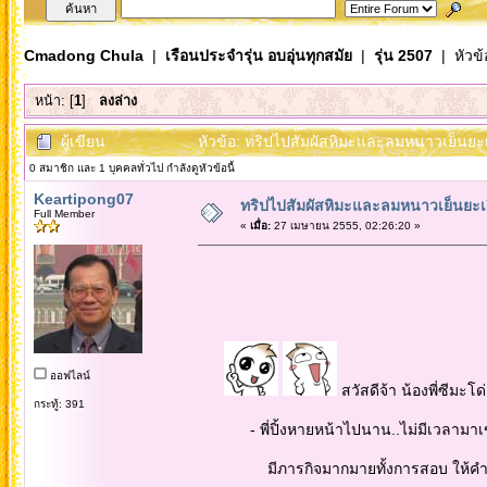
Cmadong Chula
|
เรือนประจำรุ่น อบอุ่นทุกสมัย
|
รุ่น 2507
| หัวข้
หน้า: [
1
]
ลงล่าง
ผู้เขียน
หัวข้อ: ทริปไปสัมผัสหิมะและลมหนาวเย็นยะเยือก
0 สมาชิก และ 1 บุคคลทั่วไป กำลังดูหัวข้อนี้
Keartipong07
ทริปไปสัมผัสหิมะและลมหนาวเย็นยะเยือกที
Full Member
«
เมื่อ:
27 เมษายน 2555, 02:26:20 »
ออฟไลน์
สวัสดีจ้า น้องพี่ซีมะโ
กระทู้: 391
- พี่ปิ้งหายหน้าไปนาน..ไม่มีเวลามาเข้าเ
มีภารกิจมากมายทั้งการสอบ ให้คำปรึกษา