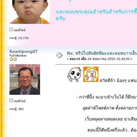
และขอบพระคุณสำหรับสำหรับการชี้แน
ครับ
ออฟไลน์
กระทู้: 23,776
Keartipong07
Re: ทริปไปสัมผัสหิมะและลมหนาวเย็นยะเยื
Full Member
«
ตอบ #3 เมื่อ:
04 พฤษภาคม 2555, 01:46:50 »
สวัสดีจ้า น้องๆ แฟนพ
- กว่าพี่ปิ้ง จะมาเข้าเว็บได้ ก็ดึกมากแ
ออฟไลน์
อุตส่าห์โพสต์ภาพ ตั้งหลายภาพม
กระทู้: 391
เว็บหลุดหายหมดเลย น่าเสียดา
ตอนนี้ก็ตีหนึ่งครึ่งแล้ว...ต้องมาเร