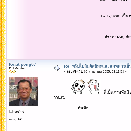
และลูกเขย เป็นหมดทั้งคู่...มีพี่ 
-
ถ่ายภาพหมู่ ก่อนขึ้นไปชม เจดีย์เก่
Keartipong07
Re: ทริปไปสัมผัสหิมะและลมหนาวเย็นยะเยื
Full Member
«
ตอบ #9 เมื่อ:
05 พฤษภาคม 2555, 03:11:53 »
นี่เป็นภาพทัศนี
กวนอิม.
.พันมือ
ออฟไลน์
-
กระทู้: 391