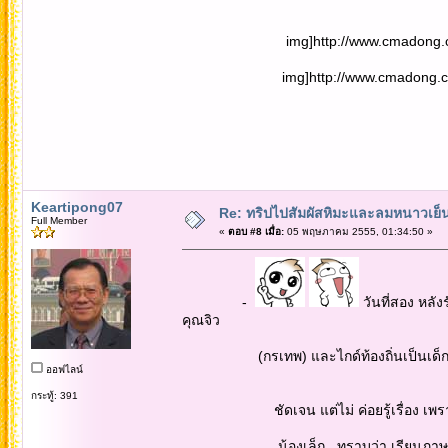
img]http://www.cmadong.com/imgu
img]http://www.cmadong.com/imgu
Keartipong07
Re: ทริปไปสัมผัสหิมะและลมหนาวเย็นยะเยื
Full Member
«
ตอบ #8 เมื่อ:
05 พฤษภาคม 2555, 01:34:50 »
-
วันที่สอง หล
คุณจิว
(กรเทพ) และไกด์ท้องถิ่นเป็นเด็กสาวจา
ออฟไลน์
กระทู้: 391
ชัดเจน แต่ไม่ ค่อยรู้เรื่อง เพราะใช้คำไม
น้องเล็ก...ทราบว่า เรียนภาษาไทยที่ เ