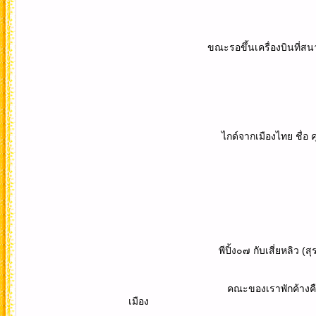
ขณะรอขึ้นเครื่องบินที่สนามบินสุวรรณ
ไกด์จากเมืองไทย ชื่อ คุณกรเทพ ชื
พีปิ้ง๐๗ กับเสี่ยหลิว (สุรศักดิ์๑๔) 
คณะของเราพักค้างคืนแรกที่นี่..ไป
เมือง