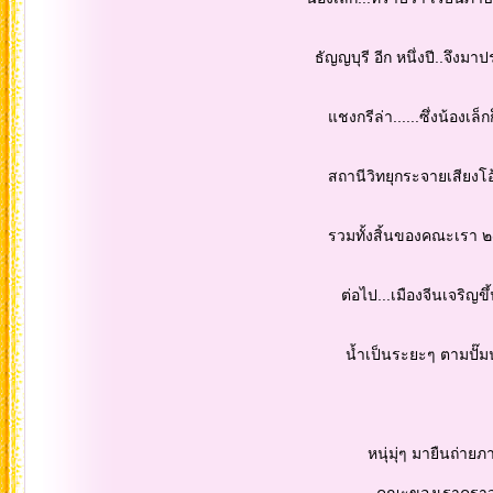
ธัญญบุรี อีก หนึ่งปี..จึงมาประกอบอาชีพ
แชงกรีล่า......ซึ่งน้องเล็กก็เป็นสีส
สถานีวิทยุกระจายเสียงโอ้โลมปฏิโลม
รวมทั้งสิ้นของคณะเรา ๒๙ คน เดินทางโ
ต่อไป...เมืองจีนเจริญขึ้นมากเลย แต
น้ำเป็นระยะๆ ตามปั๊มน้ำม้นที่ไกด์ 
หนุ่มุ่ๆ มายืนถ่ายภาพเป็นหลักฐาน
คณะของเราคราวนี้ มีพี่ซีมะโด่งอาวุ