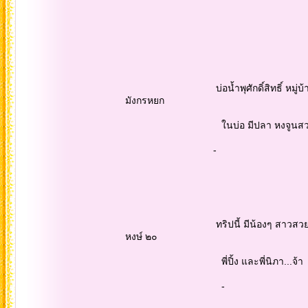
บ่อน้ำพุศักดิ์สิทธิ์ หมู่บ้านน้ำหย
มังกรหยก
ในบ่อ มีปลา หงจูนสวยงาม หลาย
-
ทริปนี้ มีน้องๆ สาวสวยรุ่น ๒๐ คือ น
หงษ์ ๒๐
พี่ปิ้ง และพี่นิภา...จ้า
-