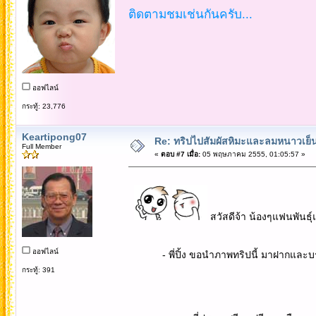
ติดตามชมเช่นกันครับ...
ออฟไลน์
กระทู้: 23,776
Keartipong07
Re: ทริปไปสัมผัสหิมะและลมหนาวเย็นยะเยื
Full Member
«
ตอบ #7 เมื่อ:
05 พฤษภาคม 2555, 01:05:57 »
สวัสดีจ้า น้องๆแฟนพันธุ์
ออฟไลน์
- พี่ปิ้ง ขอนำภาพทริปนี้ มาฝากและบรร
กระทู้: 391