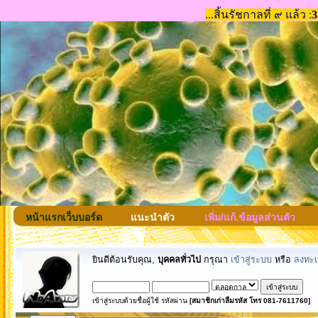
หน้าแรกเว็บบอร์ด
แนะนำตัว
เพิ่ม/แก้.ข้อมูลส่วนตัว
ยินดีต้อนรับคุณ,
บุคคลทั่วไป
กรุณา
เข้าสู่ระบบ
หรือ
ลงทะเ
เข้าสู่ระบบด้วยชื่อผู้ใช้ รหัสผ่าน
[สมาชิกเก่าลืมรหัส โทร 081-7611760]