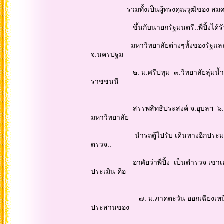
รวมทั้งเป็นผู้ทรงคุณวุฒิของ สมศ.(ส
ขึ้นกับนายกรัฐมนตรี..พี่ปิ้งได้รับก
มหาวิทยาลัยต่างๆทั้งของรัฐและเอกชน..ท
จ.นครปฐม
๒. ม.ศรีปทุม ๓.วิทยาลัยลุ่มน้ำปิง จ
ราชชนนี
สรรพสิทธิประสงค์ จ.อุบลฯ ๖. มหาวิทย
มหาวิทยาลัย
นำรถตู้ไปรับ เดินทางอีกประมาณ ๓ ชั
ตรวจ..
อาศัยว่าพี่ปิ้ง เป็นตำรวจ เขาเลยแต่ง
ประเมิน คือ
๗. ม.ภาคตะวัน ออกเฉียงเหนือ อยู่ที่ 
ประสานของ