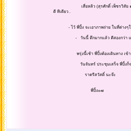
เสี่ยหลิว (สุรศักดิ์ เพ็ชรวิสัย ๑๔ ) แล
ดี ทีเดียว..
- ไว้ พี่ปิ้ง จะเอาภาพถ่าย ในที่ต่างๆใน
- วันนี้ ดึกมากแล้ว ตีสองกว่า แล้
พรุ่งนี้เช้า พี่ปิ้งต้องเดินทาง เข้ากรุง
วันจันทร์ ประชุมเสร็จ พี่ปิ้งก็จะต้อ
ราตรีสวัสดิ์ นะจ๊ะ
พี่ปิ้ง๐๗