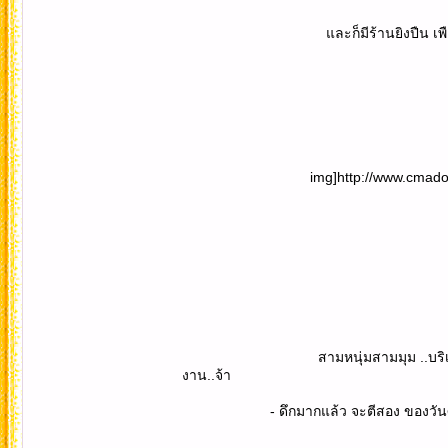
และก็มีร้านยิงปืน เพือ่รับรางวัล 
img]http://www.cmadong.com/img
สามหนุ่มสามมุม ..บริเวณงานกลางคืนท
งาน..จ้า
- ดึกมากแล้ว จะตีสอง ของวันศุกร์