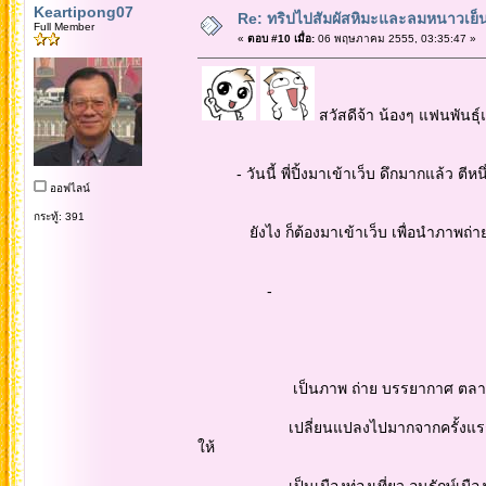
Keartipong07
Re: ทริปไปสัมผัสหิมะและลมหนาวเย็นยะเยื
Full Member
«
ตอบ #10 เมื่อ:
06 พฤษภาคม 2555, 03:35:47 »
สวัสดีจ้า น้องๆ แฟนพันธุ์
- วันนี้ พี่ปิ้งมาเข้าเว็บ ดึกมากแล้ว ตีหนึ่ง
ออฟไลน์
กระทู้: 391
ยังไง ก็ต้องมาเข้าเว็บ เพื่อนำภาพถ่าย จ
-
เป็นภาพ ถ่าย บรรยากาศ ตลาดคนเดินกลา
เปลี่ยนแปลงไปมากจากครั้งแรก ที่พี่ปิ
ให้
เป็นเมืองท่องเที่ยว อนุรักษ์เมืองเก่าไ