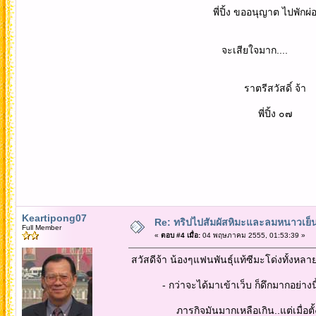
พี่ปิ้ง ขออนุญาต ไปพักผ่อนก่อนนะจ๊ะ 
จะเสียใจมาก....
ราตรีสวัสดิ์ จ้า
พี่ปิ้ง ๐๗
Keartipong07
Re: ทริปไปสัมผัสหิมะและลมหนาวเย็นยะเยื
Full Member
«
ตอบ #4 เมื่อ:
04 พฤษภาคม 2555, 01:53:39 »
สวัสดีจ้า น้องๆแฟนพันธุ์แท้ซีมะโด่งทั้งหลา
- กว่าจะได้มาเข้าเว็บ ก็ดึกมากอย่างนี้ท
ภารกิจมันมากเหลือเกิน..แต่เมื่อตั้งใจแ