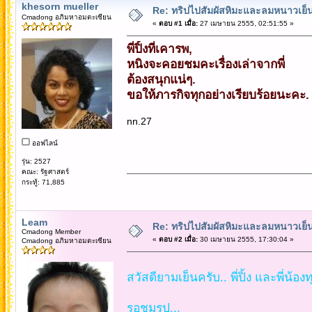
khesorn mueller
Re: ทริปไปสัมผัสหิมะและลมหนาวเย็นยะเยื
Cmadong อภิมหาอมตะเซียน
«
ตอบ #1 เมื่อ:
27 เมษายน 2555, 02:51:55 »
พี่ปิ้งที่เคารพ,
หนิงจะคอยชมคะเรื่องเล่าจากพี่
ต้องสนุกแน่ๆ.
ขอให้ภารกิจทุกอย่างเรียบร้อยนะคะ.
nn.27
ออฟไลน์
รุ่น: 2527
คณะ: รัฐศาสตร์
กระทู้: 71,885
Leam
Re: ทริปไปสัมผัสหิมะและลมหนาวเย็นยะเยื
Cmadong Member
«
ตอบ #2 เมื่อ:
30 เมษายน 2555, 17:30:04 »
Cmadong อภิมหาอมตะเซียน
สวัสดียามเย็นครับ.. พี่ปิ้ง และพี่น้อง
รอชมรูป...