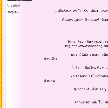
ออฟไลน์
- นี่ก็เกือบจะตีหนึ่งแล้ว...พี่ปิ้งจะนำภา
กระทู้: 391
ดินแดนสุดขอบฟ้า ก่อนเข้าทิเบต...เจ็ดว
วันแรกที่ออกเดินทาง..ขณะรอขึ้นเครื่อง
img]http://www.cmadong.com/imgup
บนรถมินิบัส จากสนามบินคุนหมิง (นครแ
น่านเจ้า)
ไกด์จากเมืองไทย คือ คุณกรเทพ ชื่อเ
- นครคุนหมิง เป็นเมืองหลวงของ มณ
ล้านคน
สูงกว่าระดับน้ำทะเล ๖.๒๐๐ ฟุต คุนห
จากนครคุนหมิง ไป เมืองโบราณต้าลี