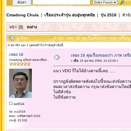
Cmadong Chula
|
เรือนประจำรุ่น อบอุ่นทุกสมัย
|
รุ่น 2516
| หัวข้
หน้า: [
1
]
ลงล่าง
ผู้เขียน
หัวข้อ: เหยง 16 คุยเรื่องของเก่า ภาพ เหรียญ
0 สมาชิก และ 1 บุคคลทั่วไป กำลังดูหัวข้อนี้
เหยง 16
เหยง 16 คุยเรื่องของเก่า ภาพ เหร
Cmadong อภิมหาอมตะเซียน
«
เมื่อ:
15 ตุลาคม 2566, 21:23:29 »
แนว VDO ก็ไม่ได้อ้างตามนี้เลย.......
ปรากฎข้อผิดพลาดตังต่อไปนี้ขณะส่งข้อความน
หมดเวลาส่งข้อความ กรุณาส่งข้อความใหม่อีก
ไม่มีหัวข้อ
ไม่มีข้อความ
ออฟไลน์
รุ่น: rcu2516
คณะ: เภสัชศาสตร์ 2516
กระทู้: 23,533