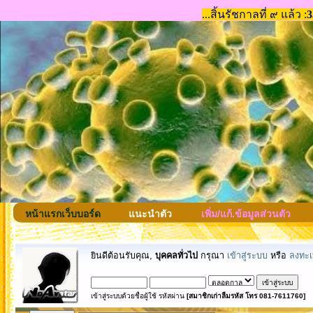
หน้าแรกเว็บบอร์ด
แนะนำตัว
เพิ่ม/แก้.ข้อมูลส่วนตัว
ยินดีต้อนรับคุณ,
บุคคลทั่วไป
กรุณา
เข้าสู่ระบบ
หรือ
ลงทะเ
เข้าสู่ระบบด้วยชื่อผู้ใช้ รหัสผ่าน
[สมาชิกเก่าลืมรหัส โทร 081-7611760]