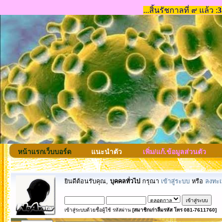
หน้าแรกเว็บบอร์ด
แนะนำตัว
เพิ่ม/แก้.ข้อมูลส่วนตัว
ยินดีต้อนรับคุณ,
บุคคลทั่วไป
กรุณา
เข้าสู่ระบบ
หรือ
ลงทะเ
เข้าสู่ระบบด้วยชื่อผู้ใช้ รหัสผ่าน
[สมาชิกเก่าลืมรหัส โทร 081-7611760]