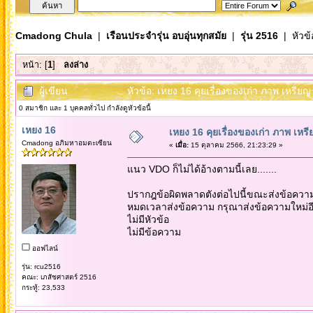
Cmadong Chula
|
เรือนประจำรุ่น อบอุ่นทุกสมัย
|
รุ่น 2516
| หัวข้
หน้า: [
1
]
ลงล่าง
ผู้เขียน
หัวข้อ: เหยง 16 คุยเรื่องของเก่า ภาพ เหรียญ
0 สมาชิก และ 1 บุคคลทั่วไป กำลังดูหัวข้อนี้
เหยง 16
เหยง 16 คุยเรื่องของเก่า ภาพ เหร
Cmadong อภิมหาอมตะเซียน
«
เมื่อ:
15 ตุลาคม 2566, 21:23:29 »
แนว VDO ก็ไม่ได้อ้างตามนี้เลย.......
ปรากฎข้อผิดพลาดตังต่อไปนี้ขณะส่งข้อความน
หมดเวลาส่งข้อความ กรุณาส่งข้อความใหม่อีก
ไม่มีหัวข้อ
ไม่มีข้อความ
ออฟไลน์
รุ่น: rcu2516
คณะ: เภสัชศาสตร์ 2516
กระทู้: 23,533