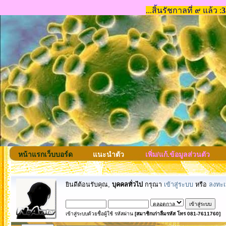
หน้าแรกเว็บบอร์ด
แนะนำตัว
เพิ่ม/แก้.ข้อมูลส่วนตัว
ยินดีต้อนรับคุณ,
บุคคลทั่วไป
กรุณา
เข้าสู่ระบบ
หรือ
ลงทะเ
เข้าสู่ระบบด้วยชื่อผู้ใช้ รหัสผ่าน
[สมาชิกเก่าลืมรหัส โทร 081-7611760]