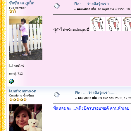
จุ๊บจุ๊บ ณ ภูเก็ต
Re: ....ว่างจังวุ้ยเรา......
Full Member
«
ตอบ #886 เมื่อ:
10 พฤศจิกายน 2553, 18:
นู๋ยังไม่พร้อมค่ะคุณพี่
ออฟไลน์
กระทู้: 712
iamfrommoon
Re: ....ว่างจังวุ้ยเรา......
Cmadong ชั้นเซียน
«
ตอบ #887 เมื่อ:
09 ธันวาคม 2553, 12:2
พี่แหลมคะ....หนึ่งปีครบรอบพอดี คานหักเลย