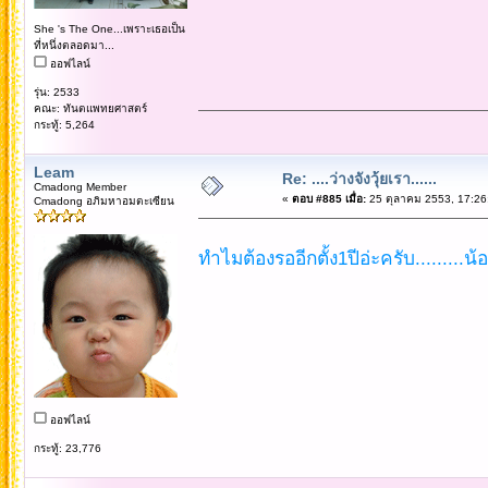
She 's The One...เพราะเธอเป็น
ที่หนึ่งตลอดมา...
ออฟไลน์
รุ่น: 2533
คณะ: ทันตแพทยศาสตร์
กระทู้: 5,264
Leam
Re: ....ว่างจังวุ้ยเรา......
Cmadong Member
«
ตอบ #885 เมื่อ:
25 ตุลาคม 2553, 17:26
Cmadong อภิมหาอมตะเซียน
ทำไมต้องรออีกตั้ง1ปีอ่ะครับ.........น้
ออฟไลน์
กระทู้: 23,776