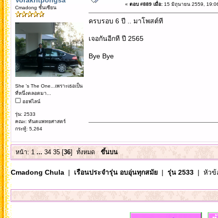
«
ตอบ #889 เมื่อ:
15 มิถุนายน 2559, 19:0
Cmadong ชั้นเซียน
ครบรอบ 6 ปี .. มาโพสต์ที
เจอกันอีกที ปี 2565
Bye Bye
She 's The One...เพราะเธอเป็น
ที่หนึ่งตลอดมา...
ออฟไลน์
รุ่น: 2533
คณะ: ทันตแพทยศาสตร์
กระทู้: 5,264
หน้า:
1
...
34
35
[
36
]
ทั้งหมด
ขึ้นบน
Cmadong Chula
|
เรือนประจำรุ่น อบอุ่นทุกสมัย
|
รุ่น 2533
| หัวข้