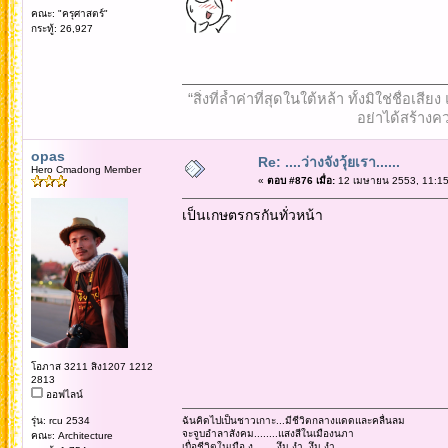
คณะ: "ครุศาสตร์"
กระทู้: 26,927
“สิ่งที่ล้ำค่าที่สุดในใต้หล้า ทั้งมิใช่ชื
อย่าได้สร้างคว
opas
Re: ....ว่างจังวุ้ยเรา......
Hero Cmadong Member
«
ตอบ #876 เมื่อ:
12 เมษายน 2553, 11:15
เป็นเกษตรกรกันทั่วหน้า
โอภาส 3211 สิง1207 1212
2813
ออฟไลน์
รุ่น: rcu 2534
ฉันคิดไปเป็นชาวเกาะ...มีชีวิตกลางแดดและคลื่นลม
จะจูบอำลาสังคม........แสงสีในเมืองนภา
คณะ: Architecture
เบื่อชีวิตในเมือ.ง........งึม งำ งึม งำ........................