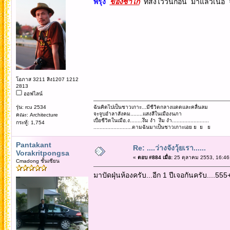
พี่รุ่ง
ของซาไก
ที่สั่งไว้วันก่อน มาแล้วเน่อ
โอภาส 3211 สิง1207 1212
2813
ออฟไลน์
รุ่น: rcu 2534
ฉันคิดไปเป็นชาวเกาะ...มีชีวิตกลางแดดและคลื่นลม
จะจูบอำลาสังคม........แสงสีในเมืองนภา
คณะ: Architecture
เบื่อชีวิตในเมือ.ง........งึม งำ งึม งำ........................
กระทู้: 1,754
.........................ตามฉันมาเป็นชาวเกาะเอย ย ย ย
Pantakant
Re: ....ว่างจังวุ้ยเรา......
Vorakritpongsa
«
ตอบ #884 เมื่อ:
25 ตุลาคม 2553, 16:46
Cmadong ชั้นเซียน
มาปัดฝุ่นห้องครับ...อีก 1 ปีเจอกันครับ....555