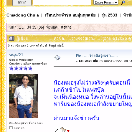
Cmadong Chula
|
เรือนประจำรุ่น อบอุ่นทุกสมัย
|
รุ่น 2533
| หัวข้
หน้า:
1
...
34
35
[
36
]
ทั้งหมด
ลงล่าง
ผู้เขียน
หัวข้อ: ....ว่างจังวุ้ยเรา...... (อ่าน 517026 ครั
0 สมาชิก และ 2 บุคคลทั่วไป กำลังดูหัวข้อนี้
หนุน'21
Re: ....ว่างจังวุ้ยเรา......
Global Moderator
«
ตอบ #875 เมื่อ:
05 เมษายน 2553, 08:54
Cmadong อภิมหาอมตะเซียน
น้องหมอรุ่งไม่ว่างจริงๆครับตอนนี้
แต่ถ้าเข้าไปในเฟสบุ๊ค
จะเห็นน้องหมอ วิ่งพล่านอยู่ในนั้
ฟาร์มของน้องหมอกำลังขยายใหญ่
ผ่านมาแจ้งข่าวครับ
ซีมะโด่ง'จุฬาฯ ที่มาของผม
ออฟไลน์