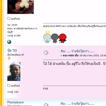
ออฟไลน์
รุ่น: 2535
@@ธรรมชาติสร้างความขัดแย้ง เพื่อให้คนเรียนรู้ซึ่งกันและกั
คณะ: พาณิชยศาสตร์และการ
บัญชี
กระทู้: 8,396
ปุ้ย '33
Re: ....ว่างจังวุ้ยเรา......
มือใหม่หัดเมาท์
«
ตอบ #888 เมื่อ:
09 ธันวาคม 2553, 15:0
โอ้ โฮ้ มัวแต่ปั่ม ปั๊ม อยู่รึไง ถึงให้รอเป็นปี ..
ออฟไลน์
PSB
กระทู้: 150
Pantakant
Re: ....ว่างจังวุ้ยเรา......
Vorakritpongsa