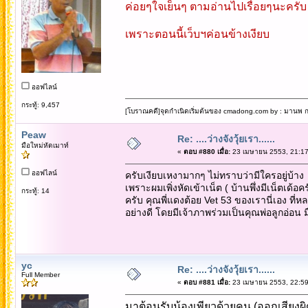
ค่อยๆใจเย็นๆ ตามอ่านไปเรื่อยๆนะครับ
เพราะตอนนี้เว็บฯค่อนข้างเงียบ
ออฟไลน์
กระทู้: 9,457
[โบราณคดี]จุดกำเนิดเริ่มต้นของ cmadong.com by : มานพ กล
Peaw
Re: ....ว่างจังวุ้ยเรา......
มือใหม่หัดเมาท์
«
ตอบ #880 เมื่อ:
23 เมษายน 2553, 21:17
ออฟไลน์
ครับเงียบเหงามากๆ ไม่ทราบว่ามีใครอยู่บ้า
เพราะผมเพิ่งหัดเข้าเน็ต ( บ้านพึ่งมีเน็ตเด้อ
กระทู้: 14
ครับ คุณพี่แดงต้อย Vet 53 ของเรานี่เอง ที่
อย่างดี โดยมีเจ้าภาพร่วมเป็นคุณพ่อลูกอ่อน มือ
yc
Re: ....ว่างจังวุ้ยเรา......
Full Member
«
ตอบ #881 เมื่อ:
23 เมษายน 2553, 22:59
มาต้อนรับน้องเพียวด้วยคน (ออกเสียงผิ