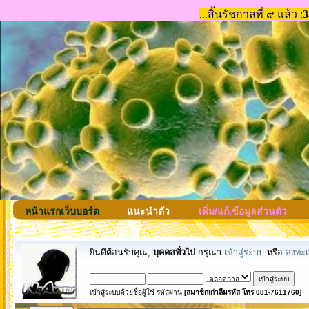
หน้าแรกเว็บบอร์ด
แนะนำตัว
เพิ่ม/แก้.ข้อมูลส่วนตัว
ยินดีต้อนรับคุณ,
บุคคลทั่วไป
กรุณา
เข้าสู่ระบบ
หรือ
ลงทะเ
เข้าสู่ระบบด้วยชื่อผู้ใช้ รหัสผ่าน
[สมาชิกเก่าลืมรหัส โทร 081-7611760]