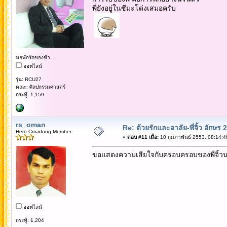
พี่ยังอยู่ในซีมะโด่งเสมอครับ
หอพักรักของข้า...
ออฟไลน์
รุ่น: RCU27
คณะ: ศิลปกรรมศาสตร์
กระทู้: 1,159
rs_oman
Re: ด้วยรักและอาลัย-พี่จิ้ว อักษร 2
Hero Cmadong Member
«
ตอบ #11 เมื่อ:
10 กุมภาพันธ์ 2553, 08:14:4
ขอแสดงความเสียใจกับครอบครอบของพี่จิ้ว
ออฟไลน์
กระทู้: 1,204