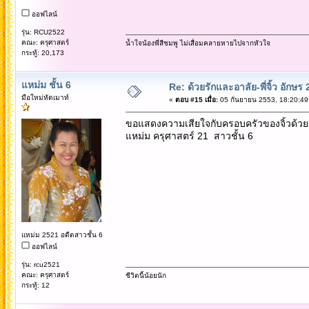
ออฟไลน์
รุ่น: RCU2522
คณะ: ครุศาสตร์
น้ำใจน้องพี่สีชมพู ไม่เสื่อมคลายหายไปจากหัวใจ
กระทู้: 20,173
แหม่ม ชั้น 6
Re: ด้วยรักและอาลัย-พี่จิ้ว อักษร 
มือใหม่หัดเมาท์
«
ตอบ #15 เมื่อ:
05 กันยายน 2553, 18:20:49
ขอแสดงความเสียใจกับครอบครัวของจิ้วด้วย
แหม่ม ครุศาสตร์ 21 สาวชั้น 6
แหม่ม 2521 อดีตสาวชั้น 6
ออฟไลน์
รุ่น: rcu2521
คณะ: ครุศาสตร์
ชีวิตนี้น้อยนัก
กระทู้: 12