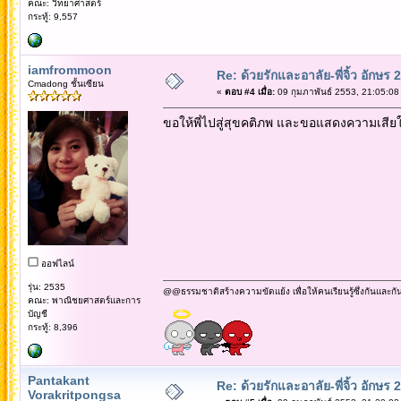
คณะ: วิทยาศาสตร์
กระทู้: 9,557
iamfrommoon
Re: ด้วยรักและอาลัย-พี่จิ้ว อักษร 2
Cmadong ชั้นเซียน
«
ตอบ #4 เมื่อ:
09 กุมภาพันธ์ 2553, 21:05:08
ขอให้พี่ไปสู่สุขคติภพ และขอแสดงความเสีย
ออฟไลน์
รุ่น: 2535
@@ธรรมชาติสร้างความขัดแย้ง เพื่อให้คนเรียนรู้ซึ่งกันและกั
คณะ: พาณิชยศาสตร์และการ
บัญชี
กระทู้: 8,396
Pantakant
Re: ด้วยรักและอาลัย-พี่จิ้ว อักษร 2
Vorakritpongsa