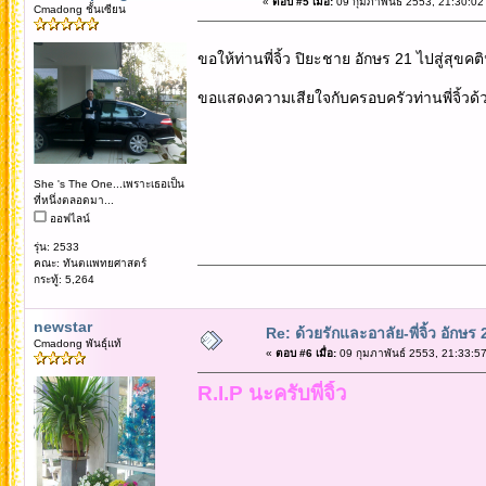
«
ตอบ #5 เมื่อ:
09 กุมภาพันธ์ 2553, 21:30:02
Cmadong ชั้นเซียน
ขอให้ท่านพี่จิ้ว ปิยะชาย อักษร 21 ไปสู่สุขคต
ขอแสดงความเสียใจกับครอบครัวท่านพี่จิ้วด้
She 's The One...เพราะเธอเป็น
ที่หนึ่งตลอดมา...
ออฟไลน์
รุ่น: 2533
คณะ: ทันตแพทยศาสตร์
กระทู้: 5,264
newstar
Re: ด้วยรักและอาลัย-พี่จิ้ว อักษร 
Cmadong พันธุ์แท้
«
ตอบ #6 เมื่อ:
09 กุมภาพันธ์ 2553, 21:33:57
R.I.P นะครับพี่จิ้ว