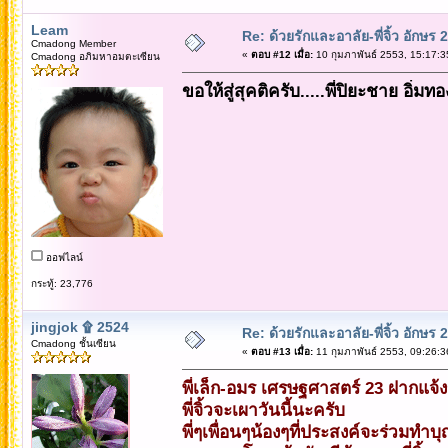
Leam
Re: ด้วยรักและอาลัย-พี่จิ้ว อักษร 2
Cmadong Member
«
ตอบ #12 เมื่อ:
10 กุมภาพันธ์ 2553, 15:17:3
Cmadong อภิมหาอมตะเซียน
ขอให้สู่สุคติครับ.....พี่ปิยะชาย อิ่มท
ออฟไลน์
กระทู้: 23,776
jingjok ۩ 2524
Re: ด้วยรักและอาลัย-พี่จิ้ว อักษร 2
Cmadong ชั้นเซียน
«
ตอบ #13 เมื่อ:
11 กุมภาพันธ์ 2553, 09:26:3
พี่เล็ก-อมร เศรษฐศาสตร์ 23 ฝากแจ้
พี่จิ้วจะเผาวันนี้นะครับ
พี่ๆเพื่อนๆน้องๆที่ประสงค์จะร่วมทำบ