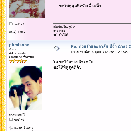
ขอให้สู่สุคติครับเพื่อนจิ้ว.....
ออฟไลน์
เพื่อซีมะโด่งจุฬาฯ
สำหรับผม
กระทู้: 1,987
อย่างไรก็ได้
phraisohn
Re: ด้วยรักและอาลัย-พี่จิ้ว อักษร 2
บักสน
«
ตอบ #3 เมื่อ:
09 กุมภาพันธ์ 2553, 20:54:23
Administrator
Cmadong ชั้นเซียน
โอ ขอไว้อาลัยด้วยครับ
ขอให้พี่สู่สุคติคับ
บักสนแคมโบ้
ออฟไลน์
รุ่น: rcu89 (ปี 2549)