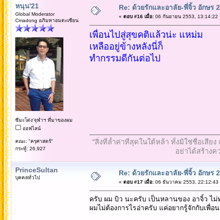
หนุน'21
Re: ด้วยรักและอาลัย-พี่จิ้ว อักษร 2
Global Moderator
«
ตอบ #16 เมื่อ:
06 กันยายน 2553, 13:14:22 
Cmadong อภิมหาอมตะเซียน
เพื่อนไปสู่สุขคติแล้วน่ะ แหม่ม
เหลืออยู่ข้างหลังนี่ก็
ทำกรรมดีกันต่อไป
ซีมะโด่ง'จุฬาฯ ที่มาของผม
ออฟไลน์
“สิ่งที่ล้ำค่าที่สุดในใต้หล้า ทั้งมิใช่ชื
คณะ: "ครุศาสตร์"
กระทู้: 26,927
อย่าได้สร้างคว
PrinceSultan
Re: ด้วยรักและอาลัย-พี่จิ้ว อักษร 2
บุคคลทั่วไป
«
ตอบ #17 เมื่อ:
06 ธันวาคม 2553, 22:12:43
ครับ ผม บิว นะครับ เป็นหลานของ อาจิ้ว ไม่ทรา
ผมไม่ต้องการไรอ่าครับ แค่อยากรู้จักกับเพื่