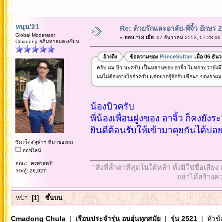
หนุน'21
Re: ด้วยรักและอาลัย-พี่จิ้ว อักษร 2
Global Moderator
«
ตอบ #18 เมื่อ:
07 ธันวาคม 2553, 07:28:06
Cmadong อภิมหาอมตะเซียน
อ้างถึง
ข้อความของ
PrinceSultan
เมื่อ 06 ธั
ครับ ผม บิว นะครับ เป็นหลานของ อาจิ้ว ไม่ทราบว่ายังมีใคร
ผมไม่ต้องการไรอ่าครับ แค่อยากรู้จักกับเพื่อนๆ ของอาผม
น้องบิวครับ
พี่น้องเพื่อนฝูงของ อาจิ้ว ก็คงยัง
ยินดีต้อนรับให้เข้ามาคุยกันได้บ่อ
ซีมะโด่ง'จุฬาฯ ที่มาของผม
ออฟไลน์
คณะ: "ครุศาสตร์"
“สิ่งที่ล้ำค่าที่สุดในใต้หล้า ทั้งมิใช่ชื
กระทู้: 26,927
อย่าได้สร้างคว
หน้า: [
1
]
ขึ้นบน
Cmadong Chula
|
เรือนประจำรุ่น อบอุ่นทุกสมัย
|
รุ่น 2521
| หัวข้