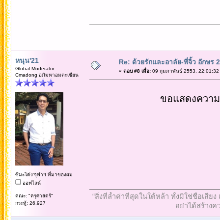
หนุน'21
Re: ด้วยรักและอาลัย-พี่จิ้ว อักษร 2
Global Moderator
«
ตอบ #8 เมื่อ:
09 กุมภาพันธ์ 2553, 22:01:32
Cmadong อภิมหาอมตะเซียน
ขอแสดงความเส
ซีมะโด่ง'จุฬาฯ ที่มาของผม
ออฟไลน์
“สิ่งที่ล้ำค่าที่สุดในใต้หล้า ทั้งมิใช่ชื
คณะ: "ครุศาสตร์"
กระทู้: 26,927
อย่าได้สร้างคว