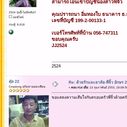
สามารถโอนเข้าบัญชีน้องสาวพี่จิ้ว
2524 รุ่นนี้-ไม่มีหลับ!!!
คุณปรารถนา อิ่มทองใบ ธนาคาร ธ.
ออฟไลน์
เลขที่บัญชี 199-2-00133-1
กระทู้: 8,618
เบอร์โทรศัพท์ที่บ้าน 056-747311
ขอบคุณครับ
JJ2524
2524
ตุ๋ย 22
Re: ด้วยรักและอาลัย-พี่จิ้ว อักษร 2
Cmadong อภิมหาอมตะเซียน
«
ตอบ #14 เมื่อ:
13 กุมภาพันธ์ 2553, 19:09:5
ขอแสดงความเสียใจกับครอบครัวพี่จิ้วด้วยคร