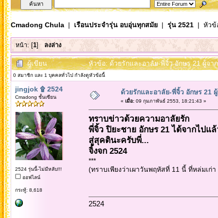
Cmadong Chula
|
เรือนประจำรุ่น อบอุ่นทุกสมัย
|
รุ่น 2521
| หัวข้
หน้า: [
1
]
ลงล่าง
ผู้เขียน
หัวข้อ: ด้วยรักและอาลัย-พี่จิ้ว อักษร 21 ผู้จา
0 สมาชิก และ 1 บุคคลทั่วไป กำลังดูหัวข้อนี้
jingjok ۩ 2524
ด้วยรักและอาลัย-พี่จิ้ว อักษร 21 ผู
Cmadong ชั้นเซียน
«
เมื่อ:
09 กุมภาพันธ์ 2553, 18:21:43 »
ทราบข่าวด้วยความอาลัยรัก
พี่จิ้ว ปิยะชาย อักษร 21 ได้จากไปแล้
สู่สุคตินะครับพี่...
จิ้งจก 2524
***
(ทราบเพียงว่าเผาวันพฤหัสที่ 11 นี้ ที่หล่มเก
2524 รุ่นนี้-ไม่มีหลับ!!!
ออฟไลน์
กระทู้: 8,618
2524