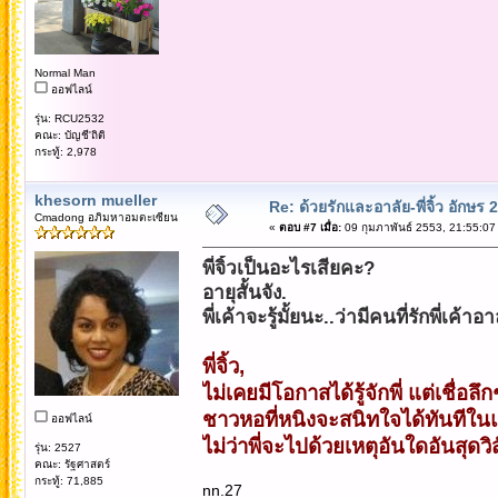
Normal Man
ออฟไลน์
รุ่น: RCU2532
คณะ: บัญชี'ถิติ
กระทู้: 2,978
khesorn mueller
Re: ด้วยรักและอาลัย-พี่จิ้ว อักษร 2
Cmadong อภิมหาอมตะเซียน
«
ตอบ #7 เมื่อ:
09 กุมภาพันธ์ 2553, 21:55:07
พี่จิ้วเป็นอะไรเสียคะ?
อายุสั้นจัง.
พี่เค้าจะรู้มั้ยนะ..ว่ามีคนที่รักพี่เค
พี่จิ้ว,
ไม่เคยมีโอกาสได้รู้จักพี่ แต่เชื่อลึกๆ
ชาวหอที่หนิงจะสนิทใจได้ทันทีใน
ออฟไลน์
ไม่ว่าพี่จะไปด้วยเหตุอันใดอันสุดวิ
รุ่น: 2527
คณะ: รัฐศาสตร์
กระทู้: 71,885
nn.27