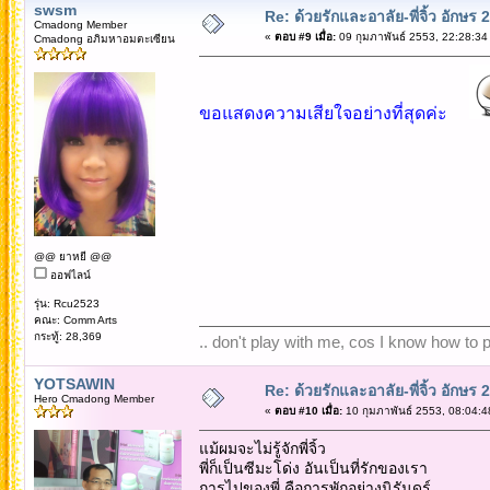
swsm
Re: ด้วยรักและอาลัย-พี่จิ้ว อักษร 2
Cmadong Member
«
ตอบ #9 เมื่อ:
09 กุมภาพันธ์ 2553, 22:28:34
Cmadong อภิมหาอมตะเซียน
ขอแสดงความเสียใจอย่างที่สุดค่ะ
@@ ยาหยี @@
ออฟไลน์
รุ่น: Rcu2523
คณะ: Comm Arts
กระทู้: 28,369
.. don't play with me, cos I know how to pl
YOTSAWIN
Re: ด้วยรักและอาลัย-พี่จิ้ว อักษร 2
Hero Cmadong Member
«
ตอบ #10 เมื่อ:
10 กุมภาพันธ์ 2553, 08:04:4
แม้ผมจะไม่รู้จักพี่จิ้ว
พี่ก็เป็นซีมะโด่ง อันเป็นที่รักของเรา
การไปของพี่ คือการพักอย่างนิรันดร์