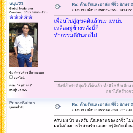
หนุน'21
Re: ด้วยรักและอาลัย-พี่จิ้ว อักษร 2
Global Moderator
«
ตอบ #16 เมื่อ:
06 กันยายน 2553, 13:14:22 
Cmadong อภิมหาอมตะเซียน
เพื่อนไปสู่สุขคติแล้วน่ะ แหม่ม
เหลืออยู่ข้างหลังนี่ก็
ทำกรรมดีกันต่อไป
ซีมะโด่ง'จุฬาฯ ที่มาของผม
ออฟไลน์
“สิ่งที่ล้ำค่าที่สุดในใต้หล้า ทั้งมิใช่ชื
คณะ: "ครุศาสตร์"
กระทู้: 26,927
อย่าได้สร้างคว
PrinceSultan
Re: ด้วยรักและอาลัย-พี่จิ้ว อักษร 2
บุคคลทั่วไป
«
ตอบ #17 เมื่อ:
06 ธันวาคม 2553, 22:12:43
ครับ ผม บิว นะครับ เป็นหลานของ อาจิ้ว ไม่ทรา
ผมไม่ต้องการไรอ่าครับ แค่อยากรู้จักกับเพื่