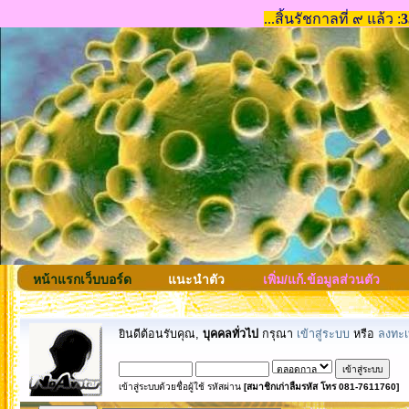
หน้าแรกเว็บบอร์ด
แนะนำตัว
เพิ่ม/แก้.ข้อมูลส่วนตัว
ยินดีต้อนรับคุณ,
บุคคลทั่วไป
กรุณา
เข้าสู่ระบบ
หรือ
ลงทะเ
เข้าสู่ระบบด้วยชื่อผู้ใช้ รหัสผ่าน
[สมาชิกเก่าลืมรหัส โทร 081-7611760]