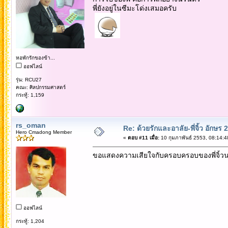
พี่ยังอยู่ในซีมะโด่งเสมอครับ
หอพักรักของข้า...
ออฟไลน์
รุ่น: RCU27
คณะ: ศิลปกรรมศาสตร์
กระทู้: 1,159
rs_oman
Re: ด้วยรักและอาลัย-พี่จิ้ว อักษร 2
Hero Cmadong Member
«
ตอบ #11 เมื่อ:
10 กุมภาพันธ์ 2553, 08:14:4
ขอแสดงความเสียใจกับครอบครอบของพี่จิ้ว
ออฟไลน์
กระทู้: 1,204