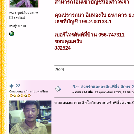
สามารถโอนเข้าบัญชีน้องสาวพี่จิ้ว
2524 รุ่นนี้-ไม่มีหลับ!!!
คุณปรารถนา อิ่มทองใบ ธนาคาร ธ.
ออฟไลน์
เลขที่บัญชี 199-2-00133-1
กระทู้: 8,618
เบอร์โทรศัพท์ที่บ้าน 056-747311
ขอบคุณครับ
JJ2524
2524
ตุ๋ย 22
Re: ด้วยรักและอาลัย-พี่จิ้ว อักษร 2
Cmadong อภิมหาอมตะเซียน
«
ตอบ #14 เมื่อ:
13 กุมภาพันธ์ 2553, 19:09:5
ขอแสดงความเสียใจกับครอบครัวพี่จิ้วด้วยคร