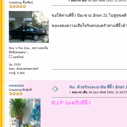
«
ตอบ #5 เมื่อ:
09 กุมภาพันธ์ 2553, 21:30:02
Cmadong ชั้นเซียน
ขอให้ท่านพี่จิ้ว ปิยะชาย อักษร 21 ไปสู่สุขคต
ขอแสดงความเสียใจกับครอบครัวท่านพี่จิ้วด้
She 's The One...เพราะเธอเป็น
ที่หนึ่งตลอดมา...
ออฟไลน์
รุ่น: 2533
คณะ: ทันตแพทยศาสตร์
กระทู้: 5,264
newstar
Re: ด้วยรักและอาลัย-พี่จิ้ว อักษร 
Cmadong พันธุ์แท้
«
ตอบ #6 เมื่อ:
09 กุมภาพันธ์ 2553, 21:33:57
R.I.P นะครับพี่จิ้ว