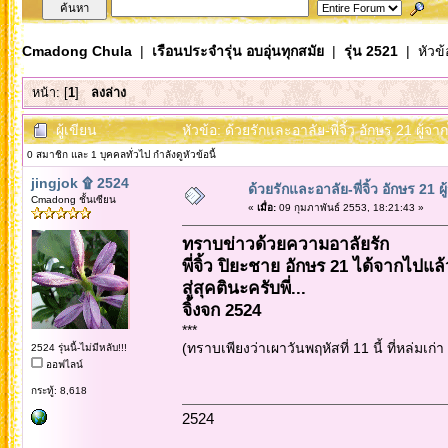
Cmadong Chula
|
เรือนประจำรุ่น อบอุ่นทุกสมัย
|
รุ่น 2521
| หัวข้
หน้า: [
1
]
ลงล่าง
ผู้เขียน
หัวข้อ: ด้วยรักและอาลัย-พี่จิ้ว อักษร 21 ผู้จา
0 สมาชิก และ 1 บุคคลทั่วไป กำลังดูหัวข้อนี้
jingjok ۩ 2524
ด้วยรักและอาลัย-พี่จิ้ว อักษร 21 ผู
Cmadong ชั้นเซียน
«
เมื่อ:
09 กุมภาพันธ์ 2553, 18:21:43 »
ทราบข่าวด้วยความอาลัยรัก
พี่จิ้ว ปิยะชาย อักษร 21 ได้จากไปแล้
สู่สุคตินะครับพี่...
จิ้งจก 2524
***
(ทราบเพียงว่าเผาวันพฤหัสที่ 11 นี้ ที่หล่มเก
2524 รุ่นนี้-ไม่มีหลับ!!!
ออฟไลน์
กระทู้: 8,618
2524