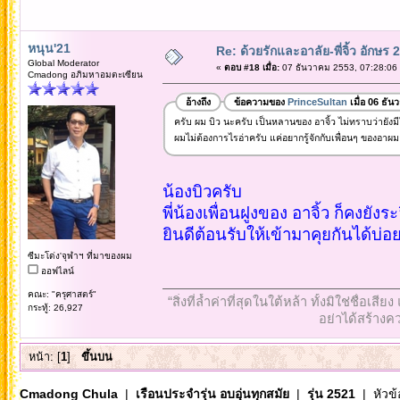
หนุน'21
Re: ด้วยรักและอาลัย-พี่จิ้ว อักษร 2
Global Moderator
«
ตอบ #18 เมื่อ:
07 ธันวาคม 2553, 07:28:06
Cmadong อภิมหาอมตะเซียน
อ้างถึง
ข้อความของ
PrinceSultan
เมื่อ 06 ธั
ครับ ผม บิว นะครับ เป็นหลานของ อาจิ้ว ไม่ทราบว่ายังมีใคร
ผมไม่ต้องการไรอ่าครับ แค่อยากรู้จักกับเพื่อนๆ ของอาผม
น้องบิวครับ
พี่น้องเพื่อนฝูงของ อาจิ้ว ก็คงยัง
ยินดีต้อนรับให้เข้ามาคุยกันได้บ่อ
ซีมะโด่ง'จุฬาฯ ที่มาของผม
ออฟไลน์
คณะ: "ครุศาสตร์"
“สิ่งที่ล้ำค่าที่สุดในใต้หล้า ทั้งมิใช่ชื
กระทู้: 26,927
อย่าได้สร้างคว
หน้า: [
1
]
ขึ้นบน
Cmadong Chula
|
เรือนประจำรุ่น อบอุ่นทุกสมัย
|
รุ่น 2521
| หัวข้