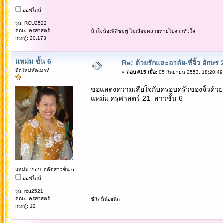
ออฟไลน์
รุ่น: RCU2522
คณะ: ครุศาสตร์
น้ำใจน้องพี่สีชมพู ไม่เสื่อมคลายหายไปจากหัวใจ
กระทู้: 20,173
แหม่ม ชั้น 6
Re: ด้วยรักและอาลัย-พี่จิ้ว อักษร 
มือใหม่หัดเมาท์
«
ตอบ #15 เมื่อ:
05 กันยายน 2553, 18:20:49
ขอแสดงความเสียใจกับครอบครัวของจิ้วด้วย
แหม่ม ครุศาสตร์ 21 สาวชั้น 6
แหม่ม 2521 อดีตสาวชั้น 6
ออฟไลน์
รุ่น: rcu2521
คณะ: ครุศาสตร์
ชีวิตนี้น้อยนัก
กระทู้: 12