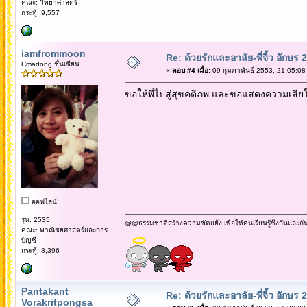
คณะ: วิทยาศาสตร์
กระทู้: 9,557
iamfrommoon
Re: ด้วยรักและอาลัย-พี่จิ้ว อักษร 2
Cmadong ชั้นเซียน
«
ตอบ #4 เมื่อ:
09 กุมภาพันธ์ 2553, 21:05:08
ขอให้พี่ไปสู่สุขคติภพ และขอแสดงความเสีย
ออฟไลน์
รุ่น: 2535
@@ธรรมชาติสร้างความขัดแย้ง เพื่อให้คนเรียนรู้ซึ่งกันและกั
คณะ: พาณิชยศาสตร์และการ
บัญชี
กระทู้: 8,396
Pantakant
Re: ด้วยรักและอาลัย-พี่จิ้ว อักษร 2
Vorakritpongsa