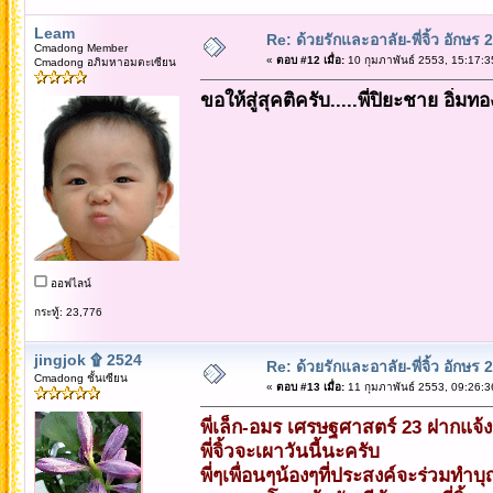
Leam
Re: ด้วยรักและอาลัย-พี่จิ้ว อักษร 2
Cmadong Member
«
ตอบ #12 เมื่อ:
10 กุมภาพันธ์ 2553, 15:17:3
Cmadong อภิมหาอมตะเซียน
ขอให้สู่สุคติครับ.....พี่ปิยะชาย อิ่มท
ออฟไลน์
กระทู้: 23,776
jingjok ۩ 2524
Re: ด้วยรักและอาลัย-พี่จิ้ว อักษร 2
Cmadong ชั้นเซียน
«
ตอบ #13 เมื่อ:
11 กุมภาพันธ์ 2553, 09:26:3
พี่เล็ก-อมร เศรษฐศาสตร์ 23 ฝากแจ้
พี่จิ้วจะเผาวันนี้นะครับ
พี่ๆเพื่อนๆน้องๆที่ประสงค์จะร่วมทำบ