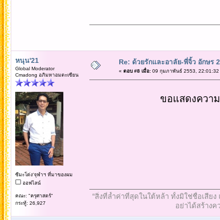
หนุน'21
Re: ด้วยรักและอาลัย-พี่จิ้ว อักษร 2
Global Moderator
«
ตอบ #8 เมื่อ:
09 กุมภาพันธ์ 2553, 22:01:32
Cmadong อภิมหาอมตะเซียน
ขอแสดงความเส
ซีมะโด่ง'จุฬาฯ ที่มาของผม
ออฟไลน์
“สิ่งที่ล้ำค่าที่สุดในใต้หล้า ทั้งมิใช่ชื
คณะ: "ครุศาสตร์"
กระทู้: 26,927
อย่าได้สร้างคว