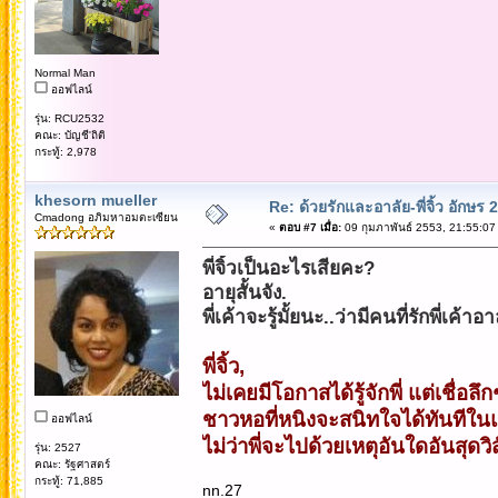
Normal Man
ออฟไลน์
รุ่น: RCU2532
คณะ: บัญชี'ถิติ
กระทู้: 2,978
khesorn mueller
Re: ด้วยรักและอาลัย-พี่จิ้ว อักษร 2
Cmadong อภิมหาอมตะเซียน
«
ตอบ #7 เมื่อ:
09 กุมภาพันธ์ 2553, 21:55:07
พี่จิ้วเป็นอะไรเสียคะ?
อายุสั้นจัง.
พี่เค้าจะรู้มั้ยนะ..ว่ามีคนที่รักพี่เค
พี่จิ้ว,
ไม่เคยมีโอกาสได้รู้จักพี่ แต่เชื่อลึกๆ
ชาวหอที่หนิงจะสนิทใจได้ทันทีใน
ออฟไลน์
ไม่ว่าพี่จะไปด้วยเหตุอันใดอันสุดวิ
รุ่น: 2527
คณะ: รัฐศาสตร์
กระทู้: 71,885
nn.27