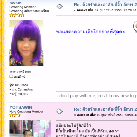
swsm
Re: ด้วยรักและอาลัย-พี่จิ้ว อักษร 2
Cmadong Member
«
ตอบ #9 เมื่อ:
09 กุมภาพันธ์ 2553, 22:28:34
Cmadong อภิมหาอมตะเซียน
ขอแสดงความเสียใจอย่างที่สุดค่ะ
@@ ยาหยี @@
ออฟไลน์
รุ่น: Rcu2523
คณะ: Comm Arts
กระทู้: 28,369
.. don't play with me, cos I know how to pl
YOTSAWIN
Re: ด้วยรักและอาลัย-พี่จิ้ว อักษร 2
Hero Cmadong Member
«
ตอบ #10 เมื่อ:
10 กุมภาพันธ์ 2553, 08:04:4
แม้ผมจะไม่รู้จักพี่จิ้ว
พี่ก็เป็นซีมะโด่ง อันเป็นที่รักของเรา
การไปของพี่ คือการพักอย่างนิรันดร์