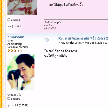
ขอให้สู่สุคติครับเพื่อนจิ้ว.....
ออฟไลน์
เพื่อซีมะโด่งจุฬาฯ
สำหรับผม
กระทู้: 1,987
อย่างไรก็ได้
phraisohn
Re: ด้วยรักและอาลัย-พี่จิ้ว อักษร 2
บักสน
«
ตอบ #3 เมื่อ:
09 กุมภาพันธ์ 2553, 20:54:23
Administrator
Cmadong ชั้นเซียน
โอ ขอไว้อาลัยด้วยครับ
ขอให้พี่สู่สุคติคับ
บักสนแคมโบ้
ออฟไลน์
รุ่น: rcu89 (ปี 2549)