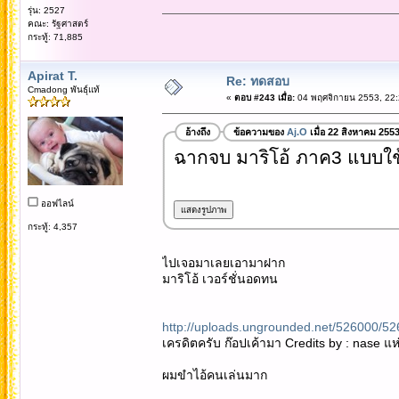
รุ่น: 2527
คณะ: รัฐศาสตร์
กระทู้: 71,885
Apirat T.
Re: ทดสอบ
Cmadong พันธุ์แท้
«
ตอบ #243 เมื่อ:
04 พฤศจิกายน 2553, 22:
อ้างถึง
ข้อความของ
Aj.O
เมื่อ 22 สิงหาคม 255
ฉากจบ มาริโอ้ ภาค3 แบบใช้"
ออฟไลน์
กระทู้: 4,357
ไปเจอมาเลยเอามาฝาก
มาริโอ้ เวอร์ชั่นอดทน
http://uploads.ungrounded.net/526000/5
เครดิตครับ ก๊อปเค้ามา Credits by : nase แห
ผมขำไอ้คนเล่นมาก