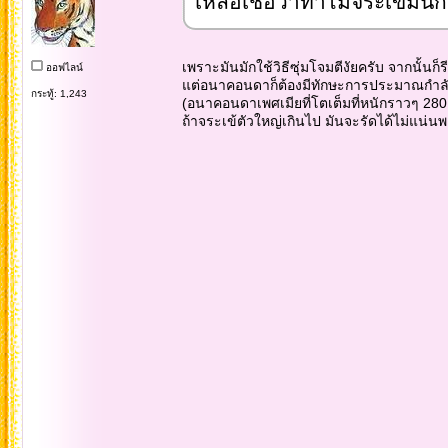
เหลือเชื่อว่าทำไมจระเข้มันกั
เพราะมันมักใช้วิธีซุ่มโจมตีงัยครับ จากนั้นก็ร
ออฟไลน์
แต่อนาคอนดาก็ต้องมีทักษะการประมาณกำลังด้
กระทู้: 1,243
(อนาคอนดาเพศเมียที่โตเต็มที่หนักราวๆ 280 
ถ้าจระเข้ตัวใหญ่เกินไป มันจะรัดได้ไม่แน่น