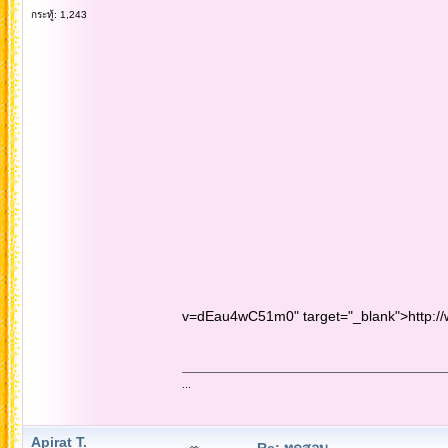
กระทู้: 1,243
v=dEau4wC51m0" target="_blank">http:
...
Apirat T.
Re: ทดสอบ