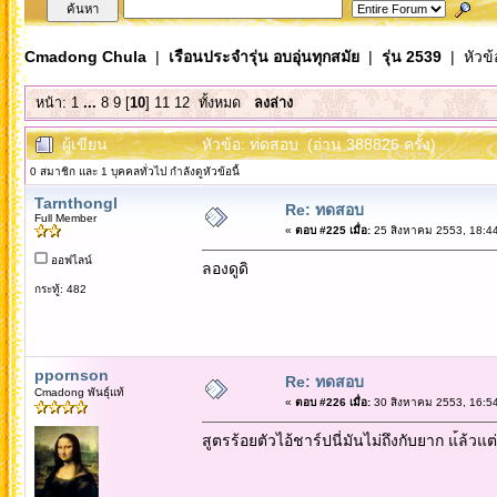
Cmadong Chula
|
เรือนประจำรุ่น อบอุ่นทุกสมัย
|
รุ่น 2539
| หัวข้
หน้า:
1
...
8
9
[
10
]
11
12
ทั้งหมด
ลงล่าง
ผู้เขียน
หัวข้อ: ทดสอบ (อ่าน 388826 ครั้ง)
0 สมาชิก และ 1 บุคคลทั่วไป กำลังดูหัวข้อนี้
Tarnthongl
Re: ทดสอบ
Full Member
«
ตอบ #225 เมื่อ:
25 สิงหาคม 2553, 18:44
ออฟไลน์
ลองดูดิ
กระทู้: 482
ppornson
Re: ทดสอบ
Cmadong พันธุ์แท้
«
ตอบ #226 เมื่อ:
30 สิงหาคม 2553, 16:54
สูตรร้อยตัวไอ้ชาร์ปนี่มันไม่ถึงกับยาก แ้ล้วแ