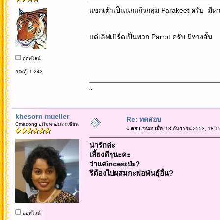
แขกเต้าเป็นนกแก้วกลุ่ม Parakeet ครับ มี
แต่เลิฟเบิร์ดเป็นพวก Parrot ครับ มีหางสั้น
ออฟไลน์
กระทู้: 1,243
...
khesorn mueller
Re: ทดสอบ
Cmadong อภิมหาอมตะเซียน
«
ตอบ #242 เมื่อ:
18 กันยายน 2553, 18:12
น่ารักค่ะ
เลี้ยงดีๆนะคะ
ว่าแต่incestป่ะ?
รึต้องไปผสมกะพ่อพันธุ์อื่น?
ออฟไลน์