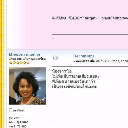
v=KMwt_fEe3CY" target="_blank">http:/
...
khesorn mueller
Re: ทดสอบ
Cmadong อภิมหาอมตะเซียน
«
ตอบ #235 เมื่อ:
06 กันยายน 2553, 15:57
น้องจาร'โอ
ไม่เห็นมีบรรยายเสียงเลยคะ
พี่เห็นขนาดแมงวันเดาว่า
เป็นจระเข้ขนาดเล็กนะคะ
ออฟไลน์
รุ่น: 2527
คณะ: รัฐศาสตร์
กระทู้: 71,885