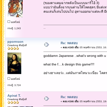
(ของตาแคมฉากหลังเป็นแบบมาริโอ้ 3)
แบบว่ามันตั้งฉากบนด่านให้โหดสุดๆ มีแต่เหว
คนเล่นก็เล่นไปบ่นไป อุทานออกมาแต่ละที ม
ออฟไลน์
...
กระทู้: 1,243
ppornson
Re: ทดสอบ
Cmadong พันธุ์แท้
«
ตอบ #245 เมื่อ:
05 พฤศจิกายน 2553, 16:
goddamn Japanese ..what's wrong with u !!
what the f....k design this game!!!!
อย่างฮาเลยว่ะ..แต่มันภาคไหนวะเนี่ยะ โคต
ออฟไลน์
กระทู้: 3,724
Apirat T.
Re: ทดสอบ
Cmadong พันธุ์แท้
«
ตอบ #246 เมื่อ:
05 พฤศจิกายน 2553, 19: