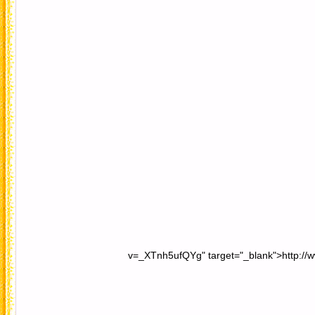
v=_XTnh5ufQYg" target="_blank">http:/