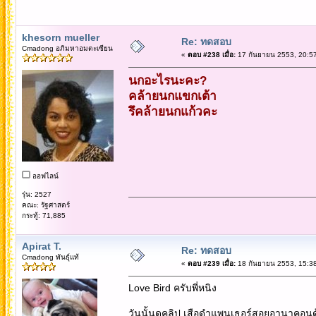
khesorn mueller
Re: ทดสอบ
Cmadong อภิมหาอมตะเซียน
«
ตอบ #238 เมื่อ:
17 กันยายน 2553, 20:57
นกอะไรนะคะ?
คล้ายนกแขกเต้า
รึคล้ายนกแก้วคะ
ออฟไลน์
รุ่น: 2527
คณะ: รัฐศาสตร์
กระทู้: 71,885
Apirat T.
Re: ทดสอบ
Cmadong พันธุ์แท้
«
ตอบ #239 เมื่อ:
18 กันยายน 2553, 15:38
Love Bird ครับพี่หนิง
วันนั้นดูคลิป เสือดำแพนเธอร์สอยอานาคอนด