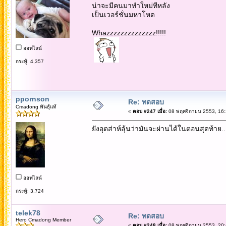
น่าจะมีคนมาทำใหม่ทีหลัง
เป็นเวอร์ชั่นมหาโหด
Whazzzzzzzzzzzzzz!!!!!
ออฟไลน์
กระทู้: 4,357
ppornson
Re: ทดสอบ
Cmadong พันธุ์แท้
«
ตอบ #247 เมื่อ:
08 พฤศจิกายน 2553, 16:
ยังอุตส่าห์ลุ้นว่ามันจะผ่านได้ในตอนสุดท้าย..
ออฟไลน์
กระทู้: 3,724
telek78
Re: ทดสอบ
Hero Cmadong Member
«
ตอบ #248 เมื่อ:
08 พฤศจิกายน 2553, 20: