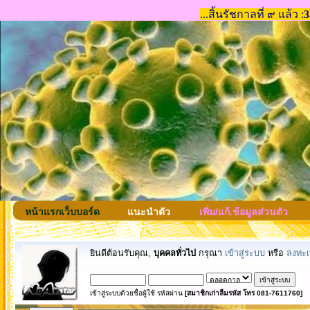
หน้าแรกเว็บบอร์ด
แนะนำตัว
เพิ่ม/แก้.ข้อมูลส่วนตัว
ยินดีต้อนรับคุณ,
บุคคลทั่วไป
กรุณา
เข้าสู่ระบบ
หรือ
ลงทะเ
เข้าสู่ระบบด้วยชื่อผู้ใช้ รหัสผ่าน
[สมาชิกเก่าลืมรหัส โทร 081-7611760]