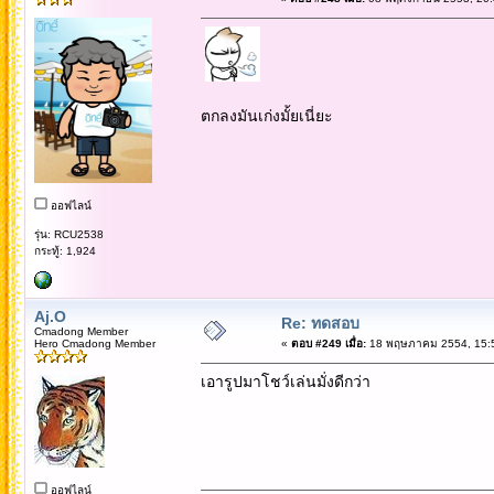
ตกลงมันเก่งมั้ยเนี่ยะ
ออฟไลน์
รุ่น: RCU2538
กระทู้: 1,924
Aj.O
Re: ทดสอบ
Cmadong Member
Hero Cmadong Member
«
ตอบ #249 เมื่อ:
18 พฤษภาคม 2554, 15:5
เอารูปมาโชว์เล่นมั่งดีกว่า
ออฟไลน์