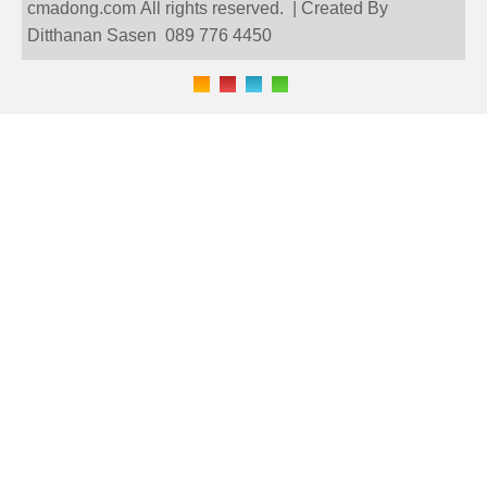
cmadong.com All rights reserved. | Created By
Ditthanan Sasen 089 776 4450