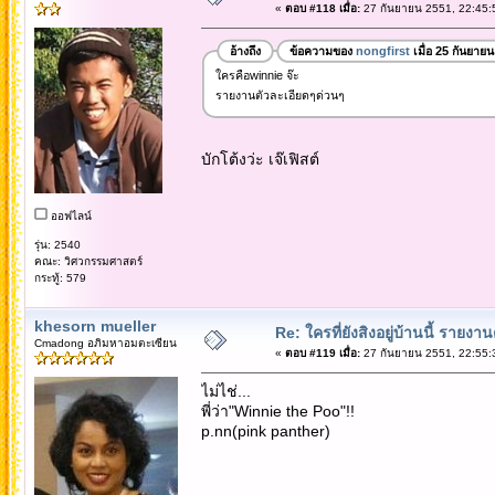
«
ตอบ #118 เมื่อ:
27 กันยายน 2551, 22:45:
อ้างถึง
ข้อความของ
nongfirst
เมื่อ 25 กันยาย
ใครคือwinnie จ๊ะ
รายงานตัวละเอียดๆด่วนๆ
บักโต้งว่ะ เจ๊เฟิสต์
ออฟไลน์
รุ่น: 2540
คณะ: วิศวกรรมศาสตร์
กระทู้: 579
khesorn mueller
Re: ใครที่ยังสิงอยู่บ้านนี้ รายงา
Cmadong อภิมหาอมตะเซียน
«
ตอบ #119 เมื่อ:
27 กันยายน 2551, 22:55:
ไม่ไช่...
พี่ว่า"Winnie the Poo"!!
p.nn(pink panther)