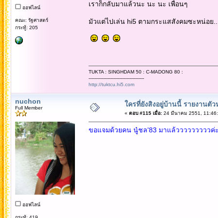
เราก็กลับมาแล้วนะ นะ นะ เพื่อนๆ
ออฟไลน์
คณะ: รัฐศาสตร์
มัวแต่ไปเล่น hi5 ตามกระแสสังคมซะหน่อย...
กระทู้: 205
TUKTA : SINGHDAM 50 : C-MADONG 80 :
--------------------------------------
http://tuktcu.hi5.com
nuchon
ใครที่ยังสิงอยู่บ้านนี้ รายงานตั
Full Member
«
ตอบ #115 เมื่อ:
24 มีนาคม 2551, 11:46:
ขอแจมด้วยคน นู๋ชล'83 มาแล้วววววววววค่ะ :l
ออฟไลน์
กระทู้: 419