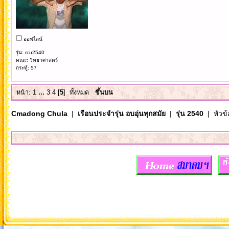
ออฟไลน์
รุ่น: rcu2540
คณะ: วิทยาศาสตร์
กระทู้: 57
หน้า:
1
...
3
4
[
5
]
ทั้งหมด
ขึ้นบน
Cmadong Chula
|
เรือนประจำรุ่น อบอุ่นทุกสมัย
|
รุ่น 2540
| หัวข้