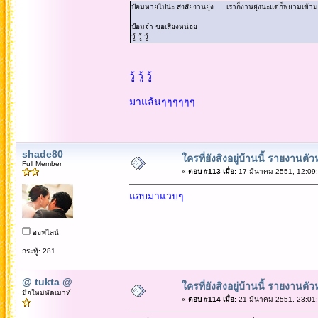
ป้อมหายไปน่ะ สงสัยงานยุ่ง .... เราก็งานยุ่งนะแต่ก็พยามเข้
ป้อมจ๋า ขอเสียงหน่อย
วู้ วู้ วู้
วู้ วู้ วู้
มาแล้นๆๆๆๆๆๆ
shade80
ใครที่ยังสิงอยู่บ้านนี้ รายงานตั
Full Member
«
ตอบ #113 เมื่อ:
17 มีนาคม 2551, 12:09:
แอบมาแวบๆ
ออฟไลน์
กระทู้: 281
@ tukta @
ใครที่ยังสิงอยู่บ้านนี้ รายงานตั
มือใหม่หัดเมาท์
«
ตอบ #114 เมื่อ:
21 มีนาคม 2551, 23:01: