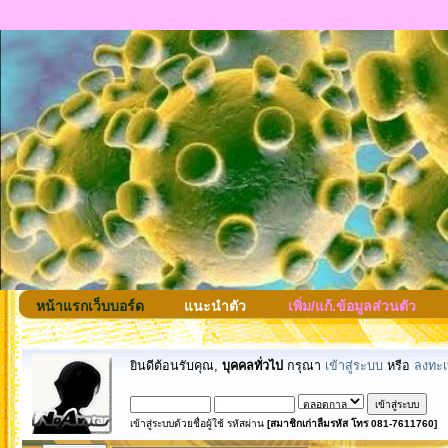
หน้าแรกเว็บบอร์ด
แนะนำตัว
เพิ่ม/แก้.ข้อมูลส่วนตัว
ยินดีต้อนรับคุณ,
บุคคลทั่วไป
กรุณา
เข้าสู่ระบบ
หรือ
ลงทะเ
เข้าสู่ระบบด้วยชื่อผู้ใช้ รหัสผ่าน
[สมาชิกเก่าลืมรหัส โทร 081-7611760]