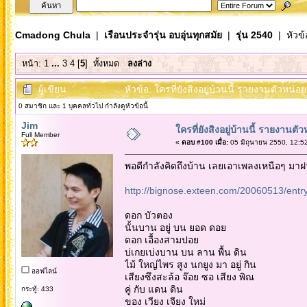
Cmadong Chula
|
เรือนประจำรุ่น อบอุ่นทุกสมัย
|
รุ่น 2540
| หัวข้
หน้า:
1
...
3
4
[
5
]
ทั้งหมด
ลงล่าง
ผู้เขียน
หัวข้อ: ใครที่ยังสิงอยู่บ้านนี้ รายงานตัวหน่อ
0 สมาชิก และ 1 บุคคลทั่วไป กำลังดูหัวข้อนี้
Jim
ใครที่ยังสิงอยู่บ้านนี้ รายงานตั
Full Member
«
ตอบ #100 เมื่อ:
05 มิถุนายน 2550, 12:5
พอดีกำลังคิดถึงบ้าน เลยเอาเพลงเหนือๆ มาฝาก
http://bignose.exteen.com/20060513/entr
ดอก บัวตอง
นั้นบาน อยู่ บน ยอด ดอย
ดอก เอื้องสามปอย
บ่เกยเบ่งบาน บน ลาน พื้น ดิน
ไม้ ใหญ่ไพร สูง นกยูง มา อยู่ กิน
ออฟไลน์
เสียงซึงสะล้อ จ๊อย ซอ เสียง พิณ
คู่ กับ แดน ดิน
กระทู้: 433
ของ เวียง เจียง ใหม่