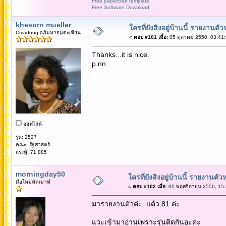
Free papercraft template
Free Software Download
khesorn mueller
ใครที่ยังสิงอยู่บ้านนี้ รายงานตั
Cmadong อภิมหาอมตะเซียน
«
ตอบ #101 เมื่อ:
05 ตุลาคม 2550, 03:41:
Thanks...it is nice.
p.nn
ออฟไลน์
รุ่น: 2527
คณะ: รัฐศาสตร์
กระทู้: 71,885
morningday50
ใครที่ยังสิงอยู่บ้านนี้ รายงานตัว
มือใหม่หัดเมาท์
«
ตอบ #102 เมื่อ:
01 พฤศจิกายน 2550, 15:
มารายงานตัวค่ะ แต้ว 81 ค่ะ
แวะเข้ามาอ่านเพราะรุ่นติดกันอะค่ะ