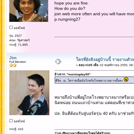
hope you are fine.
How do you do?
join web more often and you will have mor
p.nungning27
ออฟไลน์
รุ่น: 2527
คณะ: รัฐศาสตร์
กระทู้: 71,885
Jim
ใครที่ยังสิงอยู่บ้านนี้ รายงานตัว
Full Member
«
ตอบ #105 เมื่อ:
02 พฤศจิกายน 2550, 08:
อ้างจาก: "morningday50"
พี่จิม เอ..โคราชเนี่ยมันไกลกับโรงพยาบาลมากมั๊ยคะ
หมายถึงบ้านพี่อยู่ไกลโรงพยาบาลมากหรือเปล่า
นิดหน่อย ถนนแถวบ้านท่วม แต่ตอนที่เขาท่วมก
ปล. ยินดีต้อนรับสู่บอร์ดรุ่น 40 ครับ มาช่วยก
ออฟไลน์
กระทู้: 433
ว่างๆ เชิญแวะมาเยี่ยมชมเว็บผมได้คร้าบบบ