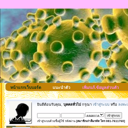
หน้าแรกเว็บบอร์ด
แนะนำตัว
เพิ่ม/แก้.ข้อมูลส่วนตัว
ยินดีต้อนรับคุณ,
บุคคลทั่วไป
กรุณา
เข้าสู่ระบบ
หรือ
ลงทะเ
เข้าสู่ระบบด้วยชื่อผู้ใช้ รหัสผ่าน
[สมาชิกเก่าลืมรหัส โทร 081-7611760]