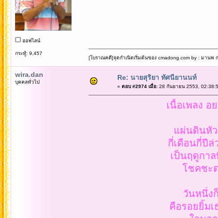
ออฟไลน์
กระทู้: 9,457
[โบราณคดี]จุดกำเนิดเริ่มต้นของ cmadong.com by : มานพ กล
wira.dan
Re: นายสุริยา ทัศนียานนท์
บุคคลทั่วไป
«
ตอบ #2974 เมื่อ:
28 กันยายน 2553, 02:38:5
เนื้อเพลง อ
แผ่นดินหัว
กี่เดือนกี่ป
เป็นฤดูกาลท
โชคชะตา
วันหนึ่
คือรอยยิ้ม