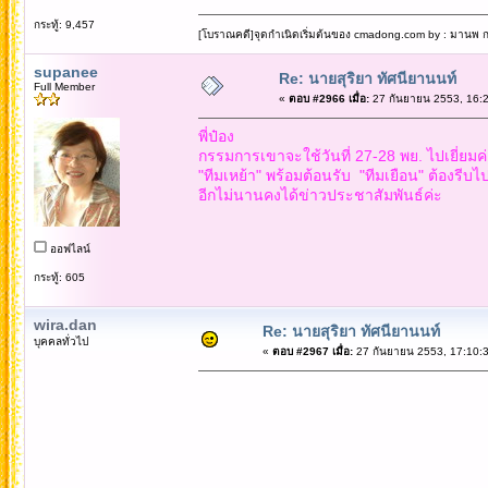
กระทู้: 9,457
[โบราณคดี]จุดกำเนิดเริ่มต้นของ cmadong.com by : มานพ กล
supanee
Re: นายสุริยา ทัศนียานนท์
Full Member
«
ตอบ #2966 เมื่อ:
27 กันยายน 2553, 16:2
พี่ป๋อง
กรรมการเขาจะใช้วันที่ 27-28 พย. ไปเยี่ยมค
"ทีมเหย้า" พร้อมต้อนรับ "ทีมเยือน" ต้องรีบไ
อีกไม่นานคงได้ข่าวประชาสัมพันธ์ค่ะ
ออฟไลน์
กระทู้: 605
wira.dan
Re: นายสุริยา ทัศนียานนท์
บุคคลทั่วไป
«
ตอบ #2967 เมื่อ:
27 กันยายน 2553, 17:10:3