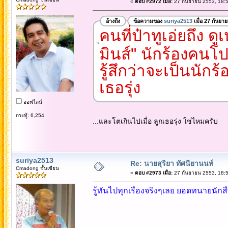
«
ตอบ #2972 เมื่อ:
27 กันยายน 2553, 18:5
อ้างถึง
ข้อความของ
suriya2513
เมื่อ 27 กันยา
คนที่ป๋าทูเอ่ยถึง
มินส์" นักร้องคนโ
รู้สึกว่าจะเป็นนักร
เธอรุ่ง
ออฟไลน์
กระทู้: 6,254
...และโตเกินไปเมื่อ ลูกเธอรุ่ง ใช่ไหมครับ
suriya2513
Re: นายสุริยา ทัศนียานนท์
Cmadong ชั้นเซียน
«
ตอบ #2973 เมื่อ:
27 กันยายน 2553, 18:5
รู้ทันไปทุกเรื่องจริงๆเลย ยอดทนายนักสืบ