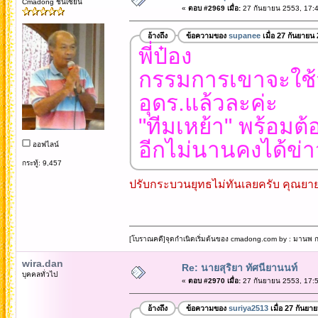
Cmadong ชั้นเซียน
«
ตอบ #2969 เมื่อ:
27 กันยายน 2553, 17:4
อ้างถึง
ข้อความของ
supanee
เมื่อ 27 กันยายน
พี่ป๋อง
กรรมการเขาจะใช้วั
อุดร.แล้วละค่ะ
"ทีมเหย้า" พร้อมต้
อีกไม่นานคงได้ข่า
ออฟไลน์
กระทู้: 9,457
ปรับกระบวนยุทธไม่ทันเลยครับ คุณยายอ
[โบราณคดี]จุดกำเนิดเริ่มต้นของ cmadong.com by : มานพ กล
wira.dan
Re: นายสุริยา ทัศนียานนท์
บุคคลทั่วไป
«
ตอบ #2970 เมื่อ:
27 กันยายน 2553, 17:5
อ้างถึง
ข้อความของ
suriya2513
เมื่อ 27 กันยา