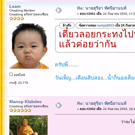
Leam
Re: นายสุริยา ทัศนียานนท์
Cmadong Member
«
ตอบ #2951 เมื่อ:
24 กันยายน 2553, 17:5
Cmadong อภิมหาอมตะเซียน
อ้างถึง
ข้อความของ
suriya2513
เมื่อ 24 กันยา
เดี๋ยวลอยกระทงไป
แล้วค่อยว่ากัน
ครับพี่.......
ออฟไลน์
วันเพ็ญ...เดือนสิบสอง...น้ำก็นองเต็มตลิ
กระทู้: 23,776
Manop Klabdee
Re: นายสุริยา ทัศนียานนท์
Cmadong อภิมหาอมตะเซียน
«
ตอบ #2952 เมื่อ:
24 กันยายน 2553, 18:4
ว่าจะไม