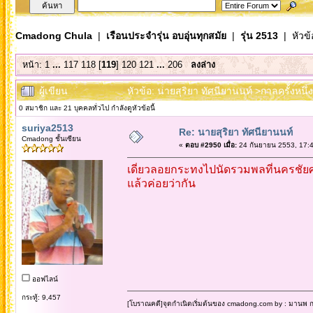
Cmadong Chula
|
เรือนประจำรุ่น อบอุ่นทุกสมัย
|
รุ่น 2513
| หัวข้
หน้า:
1
...
117
118
[
119
]
120
121
...
206
ลงล่าง
ผู้เขียน
หัวข้อ: นายสุริยา ทัศนียานนท์ >กาลครั้งหนึ
0 สมาชิก และ 21 บุคคลทั่วไป กำลังดูหัวข้อนี้
suriya2513
Re: นายสุริยา ทัศนียานนท์
Cmadong ชั้นเซียน
«
ตอบ #2950 เมื่อ:
24 กันยายน 2553, 17:4
เดี๋ยวลอยกระทงไปนัดรวมพลที่นครชัยศ
แล้วค่อยว่ากัน
ออฟไลน์
กระทู้: 9,457
[โบราณคดี]จุดกำเนิดเริ่มต้นของ cmadong.com by : มานพ กล