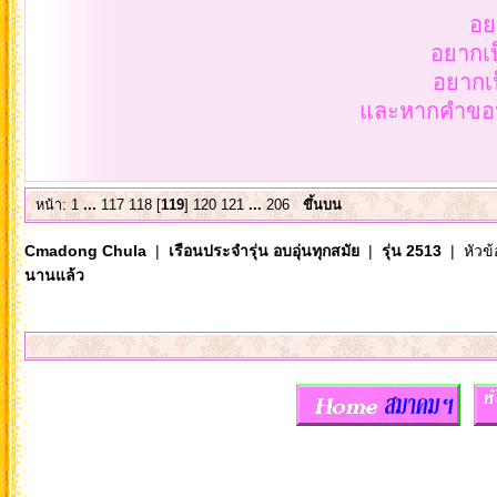
อย
อยากเป
อยากเ
และหากคำขอนี
หน้า:
1
...
117
118
[
119
]
120
121
...
206
ขึ้นบน
Cmadong Chula
|
เรือนประจำรุ่น อบอุ่นทุกสมัย
|
รุ่น 2513
| หัวข้
นานแล้ว