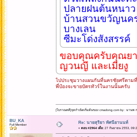
ปลายฝนต้นหนาว ไ
บ้านสวนขวัญนครช
บางเลน
ซีมะโด่งสังสรรค์
ขอบคุณครับคุณยายอ
ญวนญี และเมียงู
ไปประชุมวางแผนกันที่นครชัยศรีตามที่ค
พี่ป๋องจะขายบัตรทัวร์ในงานนั้นครับ
[โบราณคดี]จุดกำเนิดเริ่มต้นของ cmadong.com by : มานพ กล
BU_KA
Re: นายสุริยา ทัศนียานนท์
Full Member
«
ตอบ #2964 เมื่อ:
27 กันยายน 2553, 09:2