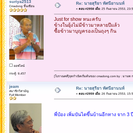
suriya2513
Re: นายสุริยา ทัศนียานนท์
Cmadong ชั้นเซียน
«
ตอบ #2958 เมื่อ:
25 กันยายน 2553, 23:5
Just for show หนะครับ
ข้างในยุ้งไม่มีข้าวมาหลายปีแล้ว
ซื้อข้าวมาบุญครองเป็นถุงๆ กิน
ออฟไลน์
กระทู้: 9,457
[โบราณคดี]จุดกำเนิดเริ่มต้นของ cmadong.com by : มานพ กล
jeam
Re: นายสุริยา ทัศนียานนท์
สมาชิกวิสามัญ
«
ตอบ #2959 เมื่อ:
26 กันยายน 2553, 15:5
Full Member
พี่ป๋อง เพิ่มบันไดขึ้นบ้านอีกทาง จาก 3 ป