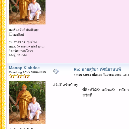
พอเพียง มีสติ เกิดปัญญา
ออฟไลน์
รุ่น: 2513 วศ. รุ่นที่ 54
คณะ: วิศวกรรมศาสตร์ แผนก
วิชาวิศวกรรมโยธา
กระทู้: 11,644
Manop Klabdee
Re: นายสุริยา ทัศนียานนท์
Cmadong อภิมหาอมตะเซียน
«
ตอบ #2953 เมื่อ:
24 กันยายน 2553, 18:4
สวัสดีครับป๋าทู
พี่สิงห์ได้รับแล้วครับ กลับกรุงเท
สวัสดี