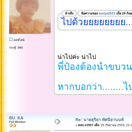
อ้างถึง
ข้อความของ
suriya2513
เมื่อ 24 กั
ไปด้วยยยยยยยย...
ออฟไลน์
กระทู้: 986
น่าไปค่ะ น่าไป
พี่ป๋องต้องนำขบวนไ
หากบอกว่า........ไ
BU_KA
Re: นายสุริยา ทัศนียานนท์
Full Member
«
ตอบ #2957 เมื่อ:
25 กันยายน 2553, 22:1