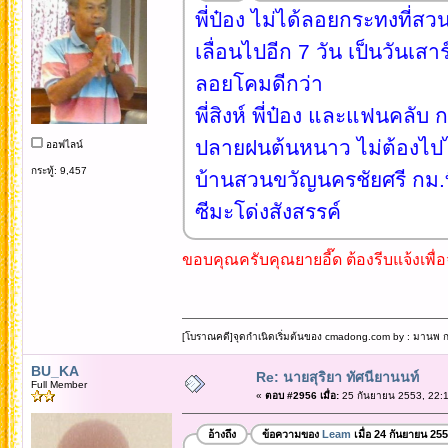
พี่ป๋อง ไม่ได้ลอยกระทงที่สว
เลื่อนไปอีก 7 วัน เป็นวันเส
ลอยโคมดีกว่า
พี่สิงห์ พี่ป๋อง และแฟนคลั
ปลายฝนต้นหนาว ไม่ต้องไปไ
ออฟไลน์
กระทู้: 9,457
บ้านสวนขวัญนครชัยศรี กม.
ซีมะโด่งสังสรรค์
ขอบคุณครับคุณยายอี๊ด ต้องรีบแจ้งเพื
[โบราณคดี]จุดกำเนิดเริ่มต้นของ cmadong.com by : มานพ กล
BU_KA
Re: นายสุริยา ทัศนียานนท์
Full Member
«
ตอบ #2956 เมื่อ:
25 กันยายน 2553, 22:1
อ้างถึง
ข้อความของ
Leam
เมื่อ 24 กันยายน 25