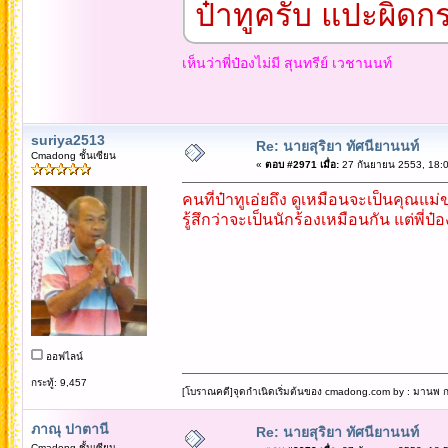
ป๋าทูครับ แปะผิดกร
เห็นว่าพี่ป๋องไม่มี สุนทรีย์ เวชานนท์
suriya2513
Re: นายสุริยา ทัศนียานนท์
Cmadong ชั้นเซียน
«
ตอบ #2971 เมื่อ:
27 กันยายน 2553, 18:0
คนที่ป๋าทูเอ่ยถึง ดูเหมือนจะเป็นคุณแ
รู้สึกว่าจะเป็นนักร้องเหมือนกัน แต่พี่ป
ออฟไลน์
กระทู้: 9,457
[โบราณคดี]จุดกำเนิดเริ่มต้นของ cmadong.com by : มานพ กล
ภาณุ ปาตานี
Re: นายสุริยา ทัศนียานนท์
Cmadong ชั้นเซียน