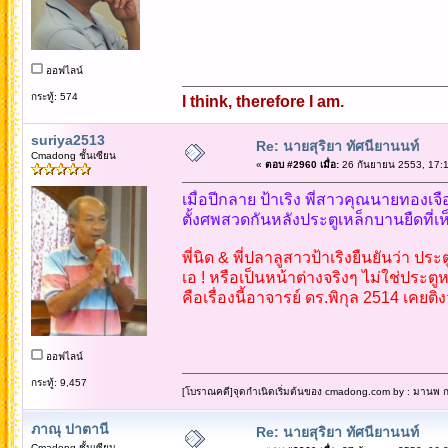
ออฟไลน์
กระทู้: 574
I think, therefore I am.
suriya2513
Re: นายสุริยา ทัศนียานนท์
Cmadong ชั้นเซียน
«
ตอบ #2960 เมื่อ:
26 กันยายน 2553, 17:1
เมื่อปีกลาย ป้าเริง พี่สาวคุณนายทองเจื
ตั้งศพสวดกันหลังประตูเหล็กบานยืดที่เ
พี่นิด & พี่ปลาลูสาวป้าเริงยืนยันว่า ปร
เอ ! หรือเป็นหน้าต่างจริงๆ ไม่ใช่ประตูหว
คือเรื่องนี้อาจารย์ ดร.พิกุล 2514 เคยต
ออฟไลน์
กระทู้: 9,457
[โบราณคดี]จุดกำเนิดเริ่มต้นของ cmadong.com by : มานพ กล
ภาณุ ปาตานี
Re: นายสุริยา ทัศนียานนท์
Cmadong ชั้นเซียน