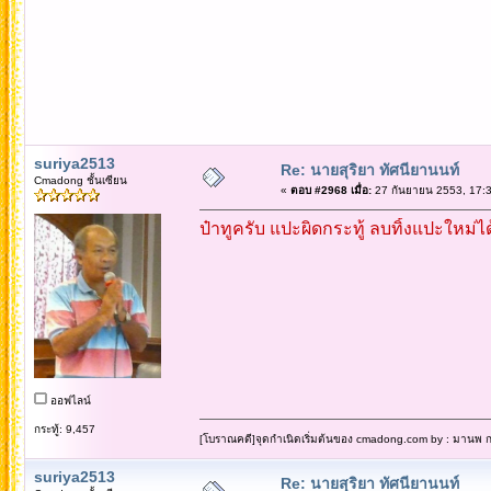
suriya2513
Re: นายสุริยา ทัศนียานนท์
Cmadong ชั้นเซียน
«
ตอบ #2968 เมื่อ:
27 กันยายน 2553, 17:3
ป๋าทูครับ แปะผิดกระทู้ ลบทิ้งแปะใหม่ไ
ออฟไลน์
กระทู้: 9,457
[โบราณคดี]จุดกำเนิดเริ่มต้นของ cmadong.com by : มานพ กล
suriya2513
Re: นายสุริยา ทัศนียานนท์