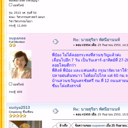
พอเพียง มีสติ เกิดปัญญา
ออฟไลน์
รุ่น: 2513 วศ. รุ่นที่ 54
คณะ: วิศวกรรมศาสตร์ แผนก
วิชาวิศวกรรมโยธา
กระทู้: 11,644
supanee
Re: นายสุริยา ทัศนียานนท์
Full Member
«
ตอบ #2954 เมื่อ:
25 กันยายน 2553, 14:2
พี่ป๋อง ไม่ได้ลอยกระทงที่สวนขวัญแล้วค่ะ
เลื่อนไปอีก 7 วัน เป็นวันเสาร์-อาทิตย์ที่ 2
ลอยโคมดีกว่า
พี่สิงห์ พี่ป๋อง และแฟนคลับ กรุณาจัดเวลาใ
ปลายฝนต้นหนาว ไม่ต้องไปไกล แค่ 60 กม.จ
บ้านสวนขวัญนครชัยศรี กม.ที่ 12 ถนนสาย
ออฟไลน์
ซีมะโด่งสังสรรค์
กระทู้: 605
suriya2513
Re: นายสุริยา ทัศนียานนท์
Cmadong ชั้นเซียน
«
ตอบ #2955 เมื่อ:
25 กันยายน 2553, 15:0
อ้างถึง
ข้อความของ
supanee
เมื่อ 25 กันยายน