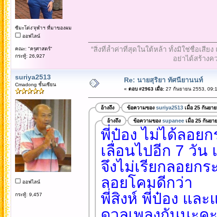
ซีมะโด่ง'จุฬาฯ ที่มาของผม
ออฟไลน์
“สิ่งที่ล้ำค่าที่สุดในใต้หล้า ทั้งมิใช่ชื
คณะ: "ครุศาสตร์"
กระทู้: 26,927
อย่าได้สร้างคว
suriya2513
Re: นายสุริยา ทัศนียานนท์
Cmadong ชั้นเซียน
«
ตอบ #2963 เมื่อ:
27 กันยายน 2553, 09:1
อ้างถึง
ข้อความของ
suriya2513
เมื่อ 25 กันยา
อ้างถึง
ข้อความของ
supanee
เมื่อ 25 กันย
พี่ป๋อง ไม่ได้ลอย
เลื่อนไปอีก 7 วัน
จึงไม่เรียกลอยกร
ลอยโคมดีกว่า
ออฟไลน์
พี่สิงห์ พี่ป๋อง 
กระทู้: 9,457
ดวลเพลงกันนะค