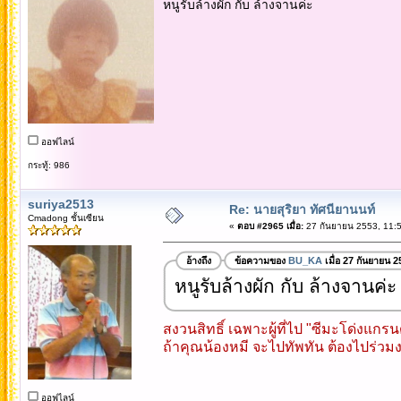
หนูรับล้างผัก กับ ล้างจานค่ะ
ออฟไลน์
กระทู้: 986
suriya2513
Re: นายสุริยา ทัศนียานนท์
Cmadong ชั้นเซียน
«
ตอบ #2965 เมื่อ:
27 กันยายน 2553, 11:5
อ้างถึง
ข้อความของ
BU_KA
เมื่อ 27 กันยายน 
หนูรับล้างผัก กับ ล้างจานค่ะ
สงวนสิทธิ์ เฉพาะผู้ที่ไป "ซีมะโด่งแกรนด์ม
ถ้าคุณน้องหมี จะไปทัพทัน ต้องไปร่วม
ออฟไลน์