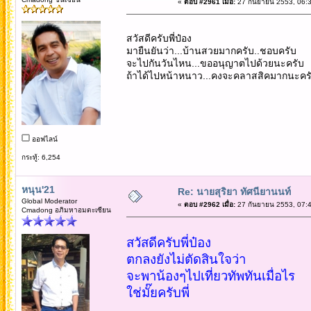
«
ตอบ #2961 เมื่อ:
27 กันยายน 2553, 06:3
สวัสดีครับพี่ป๋อง
มายืนยันว่า...บ้านสวยมากครับ..ชอบครับ
จะไปกันวันไหน...ขออนุญาตไปด้วยนะครับ
ถ้าได้ไปหน้าหนาว...คงจะคลาสสิคมากนะคร
ออฟไลน์
กระทู้: 6,254
หนุน'21
Re: นายสุริยา ทัศนียานนท์
Global Moderator
«
ตอบ #2962 เมื่อ:
27 กันยายน 2553, 07:4
Cmadong อภิมหาอมตะเซียน
สวัสดีครับพี่ป๋อง
ตกลงยังไม่ตัดสินใจว่า
จะพาน้องๆไปเที่ยวทัพทันเมื่อไร
ใช่มั๊ยครับพี่