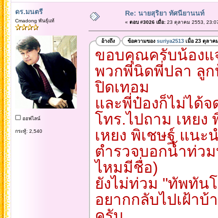
ดร.มนตรี
Re: นายสุริยา ทัศนียานนท์
Cmadong พันธุ์แท้
«
ตอบ #3026 เมื่อ:
23 ตุลาคม 2553, 23:0
อ้างถึง
ข้อความของ
suriya2513
เมื่อ 23 ตุลาค
ขอบคุณครับน้องแ
พวกพี่นิดพี่ปลา ล
ปิดเทอม
และพี่ป๋องก็ไม่ได้
โทร.ไปถาม เหยง พ
ออฟไลน์
เหยง พิเชษฐ์ แนะ
กระทู้: 2,540
ตำรวจบอกน้ำท่วมท
ไหมมีชื่อ)
ยังไม่ท่วม "ทัพทัน
อยากกลับไปเฝ้าบ้า
ครับ