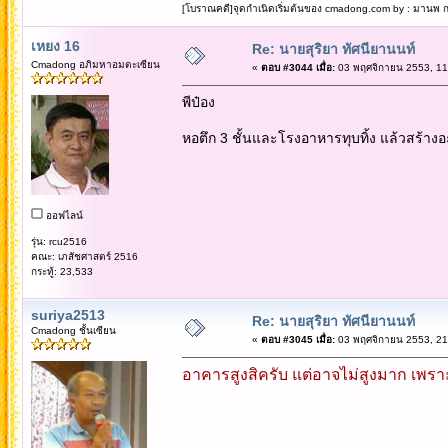
[โบราณคดี]จุดกำเนิดเริ่มต้นของ cmadong.com by : มานพ กล
เหยง 16
Re: นายสุริยา ทัศนียานนท์
Cmadong อภิมหาอมตะเซียน
«
ตอบ #3044 เมื่อ:
03 พฤศจิกายน 2553, 11
พีป๋อง
หอตึก 3 ชั้นและโรงอาหารทุบทิ้ง แล้วสร้าง
ออฟไลน์
รุ่น: rcu2516
คณะ: เภสัชศาสตร์ 2516
กระทู้: 23,533
suriya2513
Re: นายสุริยา ทัศนียานนท์
Cmadong ชั้นเซียน
«
ตอบ #3045 เมื่อ:
03 พฤศจิกายน 2553, 21
อาคารสูงสิครับ แต่อาจไม่สูงมาก เพราะไ