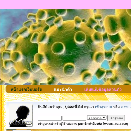
หน้าแรกเว็บบอร์ด
แนะนำตัว
เพิ่ม/แก้.ข้อมูลส่วนตัว
ยินดีต้อนรับคุณ,
บุคคลทั่วไป
กรุณา
เข้าสู่ระบบ
หรือ
ลงทะเ
เข้าสู่ระบบด้วยชื่อผู้ใช้ รหัสผ่าน
[สมาชิกเก่าลืมรหัส โทร 081-7611760]