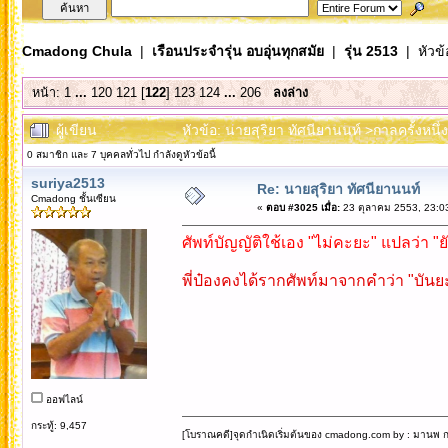
Cmadong Chula
|
เรือนประจำรุ่น อบอุ่นทุกสมัย
|
รุ่น 2513
| หัวข้
หน้า:
1
...
120
121
[
122
]
123
124
...
206
ลงล่าง
ผู้เขียน
หัวข้อ: นายสุริยา ทัศนียานนท์ >กาลครั้งหนึ
0 สมาชิก และ 7 บุคคลทั่วไป กำลังดูหัวข้อนี้
suriya2513
Re: นายสุริยา ทัศนียานนท์
Cmadong ชั้นเซียน
«
ตอบ #3025 เมื่อ:
23 ตุลาคม 2553, 23:0
ศัพท์บัญญัติใช้เอง "ไม่คะยะ" แปลว่า "
พี่ป๋องคงได้รากศัพท์มาจากคำว่า "บันยะ
ออฟไลน์
กระทู้: 9,457
[โบราณคดี]จุดกำเนิดเริ่มต้นของ cmadong.com by : มานพ กล