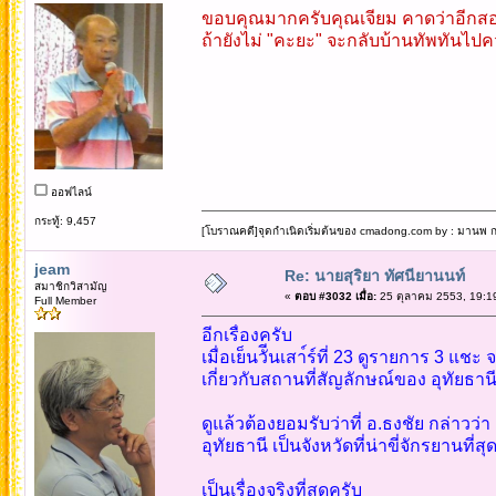
ขอบคุณมากครับคุณเจียม คาดว่าอีกสอง
ถ้ายังไม่ "คะยะ" จะกลับบ้านทัพทันไปค
ออฟไลน์
กระทู้: 9,457
[โบราณคดี]จุดกำเนิดเริ่มต้นของ cmadong.com by : มานพ กล
jeam
Re: นายสุริยา ทัศนียานนท์
สมาชิกวิสามัญ
«
ตอบ #3032 เมื่อ:
25 ตุลาคม 2553, 19:1
Full Member
อีกเรื่องครับ
เมื่อเย็นวัีนเสา์ร์ที่ 23 ดูรายการ 3 แช
เกี่ยวกับสถานที่สัญลักษณ์ของ อุทัยธาน
ดูแล้วต้องยอมรับว่าที่ อ.ธงชัย กล่าวว่า
อุทัยธานี เป็นจังหวัดที่น่าขี่จักรยานที
เป็นเรื่องจริงที่สุดครับ