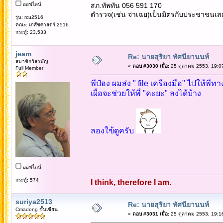
ออฟไลน์
สภ.ทัพทัน 056 591 170
ตำรวจ(เช่น จ่าเฉย)เป็นมิตรกับประชาชนเส
รุ่น: rcu2516
คณะ: เภสัชศาสตร์ 2516
กระทู้: 23,533
jeam
Re: นายสุริยา ทัศนียานนท์
สมาชิกวิสามัญ
«
ตอบ #3030 เมื่อ:
25 ตุลาคม 2553, 19:0
Full Member
พี่ป๋อง ผมส่ง " file เครืองมือ" ไปให้พี่ทา
เผื่อจะช่วยให้พี่ "คะยะ" ลงได้บ้าง
ลองใฃ้ดูครับ
ออฟไลน์
กระทู้: 574
I think, therefore I am.
suriya2513
Re: นายสุริยา ทัศนียานนท์
Cmadong ชั้นเซียน
«
ตอบ #3031 เมื่อ:
25 ตุลาคม 2553, 19:1