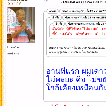
«
ตอบ #3041 เมื่อ:
28 ตุลาคม 2553, 22:5
อ้างถึง
ข้อความของ
หนุน'21
เมื่อ 28 ตุลาคม 25
อ้างถึง
ข้อความของ
YA
เมื่อ 28 ตุลาคม 2553
อ้างถึง
ข้อความของ
suriya2513
เมื่อ 23
ศัพท์บัญญัติใช้เอง "ไม่คะยะ" แป
พี่ป๋องคงได้รากศัพท์มาจากคำว่า "
ออฟไลน์
สงสัยว่า " มะตะบะ" " ก็น่าจะมาจากพี่ป๋องเหมือนกัน 
คงจะบัญญัติศัพท์มาจาก"ไม่ตะบี้ตะบัน" สิครับ
กระทู้: 9,457
อ่านทีแรก ผมเดาว
ไม่คะยะ คือ ไม่ขย
ใกล้เคียงเหมือนก