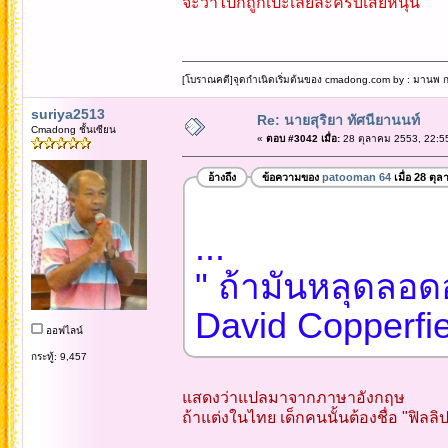
จะว่าไปก็ถูกเป๊ะเลยละครับเสี่ยหนุน
[โบราณคดี]จุดกำเนิดเริ่มต้นของ cmadong.com by : มานพ กล
suriya2513
Re: นายสุริยา ทัศนียานนท์
Cmadong ชั้นเซียน
«
ตอบ #3042 เมื่อ:
28 ตุลาคม 2553, 22:5
อ้างถึง
ข้อความของ
patooman 64
เมื่อ 28 ตุ
...
" ถ้ามันหลุดลอดอ
David Copperfiel
ออฟไลน์
กระทู้: 9,457
แสดงว่าแปลมาจากภาษาอังกฤษ
ถ้าแต่งในไทย เด็กคนนั้นต้องชื่อ "ฟิลลิป