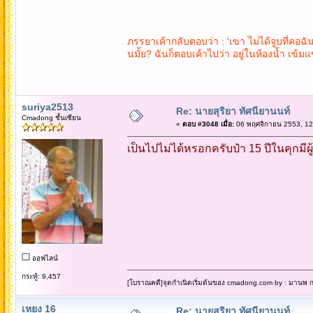
ภรรยาเค้ากลับตอบว่า : 'เขา ไม่ได้จูบที่คอฉั
นมั้ย? ฉันก็ตอบเค้าไปว่า อยู่ในห้องน้ำ เข้มแข
suriya2513
Re: นายสุริยา ทัศนียานนท์
Cmadong ชั้นเซียน
«
ตอบ #3048 เมื่อ:
06 พฤศจิกายน 2553, 12
เป็นไปไม่ได้หรอกครับป๋า 15 ปีในคุกมี
ออฟไลน์
กระทู้: 9,457
[โบราณคดี]จุดกำเนิดเริ่มต้นของ cmadong.com by : มานพ กล
เหยง 16
Re: นายสุริยา ทัศนียานนท์