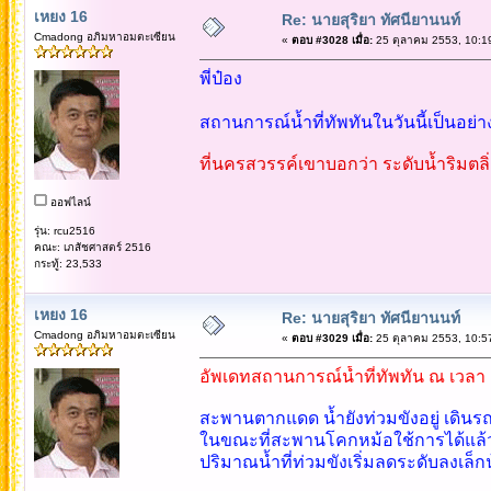
เหยง 16
Re: นายสุริยา ทัศนียานนท์
Cmadong อภิมหาอมตะเซียน
«
ตอบ #3028 เมื่อ:
25 ตุลาคม 2553, 10:1
พี่ป๋อง
สถานการณ์น้ำที่ทัพทันในวันนี้เป็นอย่
ที่นครสวรรค์เขาบอกว่า ระดับน้ำริมตลิ
ออฟไลน์
รุ่น: rcu2516
คณะ: เภสัชศาสตร์ 2516
กระทู้: 23,533
เหยง 16
Re: นายสุริยา ทัศนียานนท์
Cmadong อภิมหาอมตะเซียน
«
ตอบ #3029 เมื่อ:
25 ตุลาคม 2553, 10:5
อัพเดทสถานการณ์น้ำที่ทัพทัน ณ เวลา 
สะพานตากแดด น้ำยังท่วมขังอยู่ เดินรถ
ในขณะที่สะพานโคกหม้อใช้การได้แล้ว 
ปริมาณน้ำที่ท่วมขังเริ่มลดระดับลงเล็ก