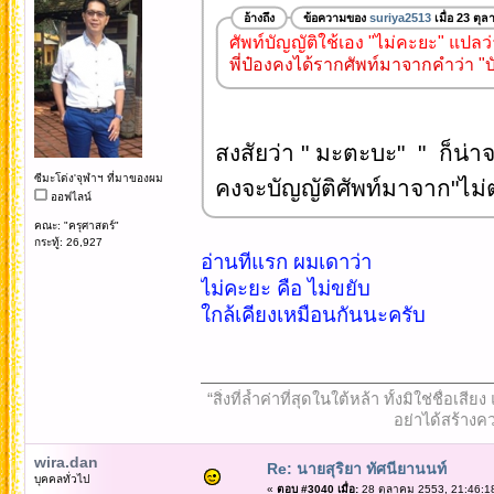
อ้างถึง
ข้อความของ
suriya2513
เมื่อ 23 ตุ
ศัพท์บัญญัติใช้เอง "ไม่คะยะ" แปลว
พี่ป๋องคงได้รากศัพท์มาจากคำว่า "บ
สงสัยว่า " มะตะบะ" " ก็น่า
ซีมะโด่ง'จุฬาฯ ที่มาของผม
คงจะบัญญัติศัพท์มาจาก"ไม่ตะ
ออฟไลน์
คณะ: "ครุศาสตร์"
กระทู้: 26,927
อ่านทีแรก ผมเดาว่า
ไม่คะยะ คือ ไม่ขยับ
ใกล้เคียงเหมือนกันนะครับ
“สิ่งที่ล้ำค่าที่สุดในใต้หล้า ทั้งมิใช่ชื
อย่าได้สร้างคว
wira.dan
Re: นายสุริยา ทัศนียานนท์
บุคคลทั่วไป
«
ตอบ #3040 เมื่อ:
28 ตุลาคม 2553, 21:46:1