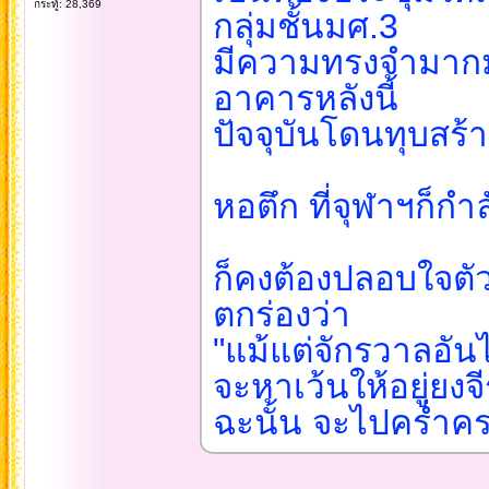
กระทู้: 28,369
กลุ่มชั้นมศ.3
มีความทรงจำมาก
อาคารหลังนี้
ปัจจุบันโดนทุบสร้
หอตึก ที่จุฬาฯก็กำ
ก็คงต้องปลอบใจตั
ตกร่องว่า
"แม้แต่จักรวาลอันไพ
จะหาเว้นให้อยู่ยงจีร
ฉะนั้น จะไปคร่ำค