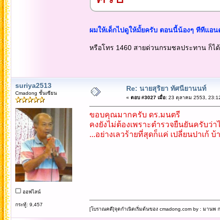
ผมให้เด็กไปดูให้มั้ยครับ ตอนนี้น้องๆ ทีทีแอ
หรือโทร 1460 สายด่วนกรมชลประทาน ก็ได้
suriya2513
Re: นายสุริยา ทัศนียานนท์
Cmadong ชั้นเซียน
«
ตอบ #3027 เมื่อ:
23 ตุลาคม 2553, 23:1
ขอบคุณมากครับ ดร.มนตรี
คงยังไม่ต้องเพราะตำรวจยืนยันครับว่าไ
...อย่างเลวร้ายที่สุดก็แค่ เปลี่ยนปาเก้ บ้
ออฟไลน์
กระทู้: 9,457
[โบราณคดี]จุดกำเนิดเริ่มต้นของ cmadong.com by : มานพ กล