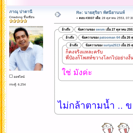
ภาณุ ปาตานี
Re: นายสุริยา ทัศนียานนท์
Cmadong ชั้นเซียน
«
ตอบ #3037 เมื่อ:
28 ตุลาคม 2553, 07:3
อ้างถึง
ข้อความของ
swsm
เมื่อ 27 ตุลาคม 255
อ้างถึง
ข้อความของ
patooman 64
เมื่อ 26
อ้างถึง
ข้อความของ
suriya2513
เมื่อ 25
ก็คงจริงแหละครับ
พี่ป๋องก็โพสท์ขวางโลกไปอย่างงั้
ใช่ มังค่ะ
ออฟไลน์
กระทู้: 6,254
ไม่กล้าตามน้ำ .. 