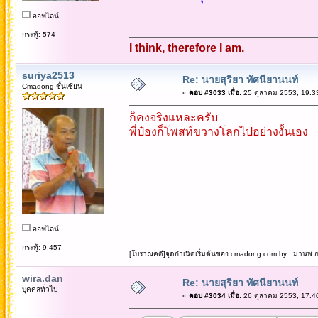
ออฟไลน์
กระทู้: 574
I think, therefore I am.
suriya2513
Re: นายสุริยา ทัศนียานนท์
Cmadong ชั้นเซียน
«
ตอบ #3033 เมื่อ:
25 ตุลาคม 2553, 19:3
ก็คงจริงแหละครับ
พี่ป๋องก็โพสท์ขวางโลกไปอย่างงั้นเอง
ออฟไลน์
กระทู้: 9,457
[โบราณคดี]จุดกำเนิดเริ่มต้นของ cmadong.com by : มานพ กล
wira.dan
Re: นายสุริยา ทัศนียานนท์
บุคคลทั่วไป
«
ตอบ #3034 เมื่อ:
26 ตุลาคม 2553, 17:4