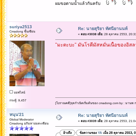
ผมขอตามน้ำแล้วกันครับ
suriya2513
Re: นายสุริยา ทัศนียานนท์
Cmadong ชั้นเซียน
«
ตอบ #3038 เมื่อ:
28 ตุลาคม 2553, 20:3
"มะตะบะ" มันโรตีมัสหมั่นเนื้อของอิสล
ออฟไลน์
กระทู้: 9,457
[โบราณคดี]จุดกำเนิดเริ่มต้นของ cmadong.com by : มานพ กล
หนุน'21
Re: นายสุริยา ทัศนียานนท์
Global Moderator
«
ตอบ #3039 เมื่อ:
28 ตุลาคม 2553, 21:0
Cmadong อภิมหาอมตะเซียน
อ้างถึง
ข้อความของ
YA
เมื่อ 28 ตุลาคม 2553, 