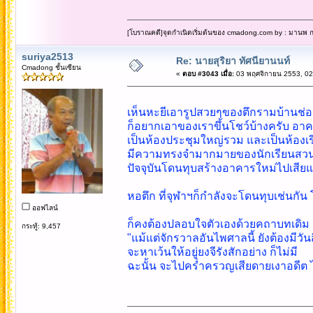
[โบราณคดี]จุดกำเนิดเริ่มต้นของ cmadong.com by : มานพ กล
suriya2513
Re: นายสุริยา ทัศนียานนท์
Cmadong ชั้นเซียน
«
ตอบ #3043 เมื่อ:
03 พฤศจิกายน 2553, 02
เห็นหะยีเอารูปสวยๆของตึกรามบ้านช่อ
ก็อยากเอาของเราขึ้นโชว์บ้างครับ อาคา
เป็นห้องประชุมใหญ่รวม และเป็นห้องเรี
มีความทรงจำมากมายของนักเรียนสวนก
ปัจจุบันโดนทุบสร้างอาคารใหม่ไปเสียแ
หอตึก ที่จุฬาฯก็กำลังจะโดนทุบเช่นกัน 
ออฟไลน์
ก็คงต้องปลอบใจตัวเองด้วยคถาบทเดิม เ
กระทู้: 9,457
"แม้แต่จักรวาลอันไพศาลนี้ ยังต้องมีวันส
จะหาเว้นให้อยู่ยงจีรังสักอย่าง ก็ไม่มี
ฉะนั้น จะไปคร่ำครวญเสียดายเงาอดีต 