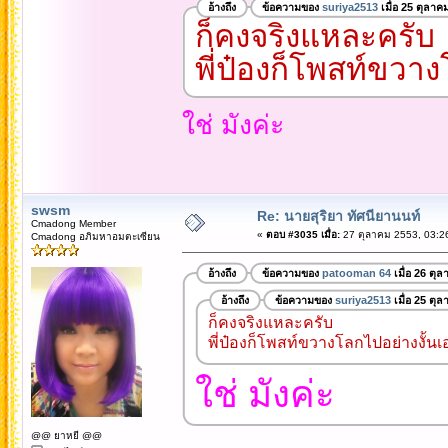
อ้างถึง
ข้อความของ
suriya2513
เมื่อ 25 ตุลาค
ก็คงจริงแหละครับ
พี่ป๋องก็โพสท์ขวาง
ใช่ มังค่ะ
swsm
Re: นายสุริยา ทัศนียานนท์
Cmadong Member
«
ตอบ #3035 เมื่อ:
27 ตุลาคม 2553, 03:2
Cmadong อภิมหาอมตะเซียน
อ้างถึง
ข้อความของ
patooman 64
เมื่อ 26 ตุ
อ้างถึง
ข้อความของ
suriya2513
เมื่อ 25 ตุ
ก็คงจริงแหละครับ
พี่ป๋องก็โพสท์ขวางโลกไปอย่างงั้นเ
ใช่ มังค่ะ
@@ ยาหยี @@