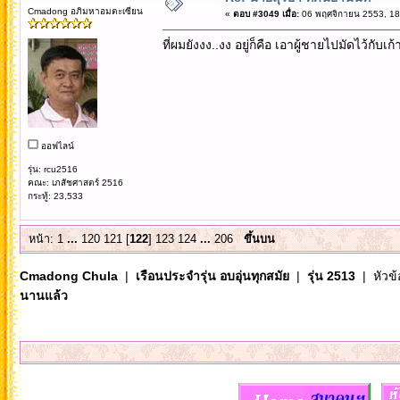
Cmadong อภิมหาอมตะเซียน
«
ตอบ #3049 เมื่อ:
06 พฤศจิกายน 2553, 18
ที่ผมยังงง..งง อยู่ก็คือ เอาผู้ชายไปมัดไว้กับเ
ออฟไลน์
รุ่น: rcu2516
คณะ: เภสัชศาสตร์ 2516
กระทู้: 23,533
หน้า:
1
...
120
121
[
122
]
123
124
...
206
ขึ้นบน
Cmadong Chula
|
เรือนประจำรุ่น อบอุ่นทุกสมัย
|
รุ่น 2513
| หัวข้
นานแล้ว