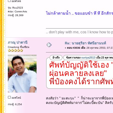
ออฟไลน์
รุ่น: Rcu2523
คณะ: Comm Arts
ไม่กล้าตามน้ำ .. ขอแอบขำ หึ หึ อีกส
กระทู้: 28,369
.. don't play with me, cos I know how to pl
ภาณุ ปาตานี
Re: นายสุริยา ทัศนียานนท์
Cmadong ชั้นเซียน
«
ตอบ #3036 เมื่อ:
28 ตุลาคม 2553, 07:2
อ้างถึง
ข้อความของ
suriya2513
เมื่อ 23 ตุลาค
ศัพท์บัญญัติใช้เอง
ผ่อนคลายลงเลย"
พี่ป๋องคงได้รากศัพ
สงสัยว่า " มะตะบะ" " ก็น่าจะมาจากพี่ป๋องเห
ออฟไลน์
คงจะบัญญัติศัพท์มาจาก"ไม่ตะบี้ตะบัน" สิครั
กระทู้: 6,254