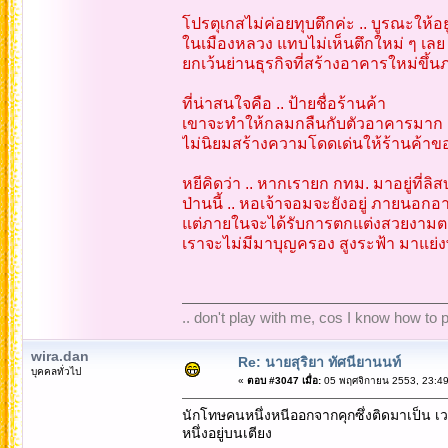
โปรตุเกสไม่ค่อยทุบตึกค่ะ .. บูรณะให้
ในเมืองหลวง แทบไม่เห็นตึกใหม่ ๆ เลย 
ยกเว้นย่านธุรกิจที่สร้างอาคารใหม่ขึ้นภ
ที่น่าสนใจคือ .. ป้ายชื่อร้านค้า
เขาจะทำให้กลมกลืนกับตัวอาคารมาก โด
ไม่นิยมสร้างความโดดเด่นให้ร้านค้าข
หยีคิดว่า .. หากเรายก กทม. มาอยู่ที่ลิ
ป่านนี้ .. หอเจ้าจอมจะยังอยู่ ภายน
แต่ภายในจะได้รับการตกแต่งสวยงามต
เราจะไม่มีมาบุญครอง สูงระฟ้า มาแย่
.. don't play with me, cos I know how to pl
wira.dan
Re: นายสุริยา ทัศนียานนท์
บุคคลทั่วไป
«
ตอบ #3047 เมื่อ:
05 พฤศจิกายน 2553, 23:49
นักโทษคนหนึ่งหนีออกจากคุกซึ่งติดมาเป็น เว
หนึ่งอยู่บนเตียง