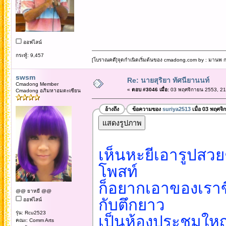
ออฟไลน์
กระทู้: 9,457
[โบราณคดี]จุดกำเนิดเริ่มต้นของ cmadong.com by : มานพ กล
swsm
Re: นายสุริยา ทัศนียานนท์
Cmadong Member
«
ตอบ #3046 เมื่อ:
03 พฤศจิกายน 2553, 21
Cmadong อภิมหาอมตะเซียน
อ้างถึง
ข้อความของ
suriya2513
เมื่อ 03 พฤศจิ
เห็นหะยีเอารูปสวย
โพสท์
ก็อยากเอาของเราขึ
@@ ยาหยี @@
กับตึกยาว
ออฟไลน์
รุ่น: Rcu2523
เป็นห้องประชุมใหญ
คณะ: Comm Arts