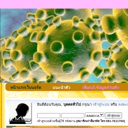
หน้าแรกเว็บบอร์ด
แนะนำตัว
เพิ่ม/แก้.ข้อมูลส่วนตัว
ยินดีต้อนรับคุณ,
บุคคลทั่วไป
กรุณา
เข้าสู่ระบบ
หรือ
ลงทะเ
เข้าสู่ระบบด้วยชื่อผู้ใช้ รหัสผ่าน
[สมาชิกเก่าลืมรหัส โทร 081-7611760]