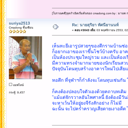
[โบราณคดี]จุดกำเนิดเริ่มต้นของ cmadong.com by : มานพ กล
suriya2513
Re: นายสุริยา ทัศนียานนท์
Cmadong ชั้นเซียน
«
ตอบ #3043 เมื่อ:
03 พฤศจิกายน 2553, 02
เห็นหะยีเอารูปสวยๆของตึกรามบ้านช่อ
ก็อยากเอาของเราขึ้นโชว์บ้างครับ อาคา
เป็นห้องประชุมใหญ่รวม และเป็นห้องเรี
มีความทรงจำมากมายของนักเรียนสวนก
ปัจจุบันโดนทุบสร้างอาคารใหม่ไปเสียแ
หอตึก ที่จุฬาฯก็กำลังจะโดนทุบเช่นกัน 
ออฟไลน์
ก็คงต้องปลอบใจตัวเองด้วยคถาบทเดิม เ
กระทู้: 9,457
"แม้แต่จักรวาลอันไพศาลนี้ ยังต้องมีวันส
จะหาเว้นให้อยู่ยงจีรังสักอย่าง ก็ไม่มี
ฉะนั้น จะไปคร่ำครวญเสียดายเงาอดีต 