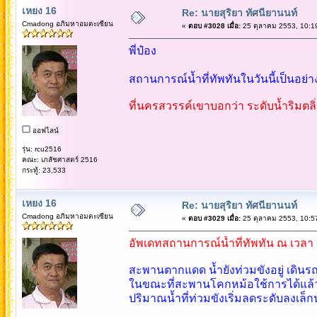
เหยง 16
Re: นายสุริยา ทัศนียานนท์
Cmadong อภิมหาอมตะเซียน
«
ตอบ #3028 เมื่อ:
25 ตุลาคม 2553, 10:1
พี่ป๋อง
สถานการณ์น้ำที่ทัพทันในวันนี้เป็นอย่
ที่นครสวรรค์เขาบอกว่า ระดับน้ำริมตลิ
ออฟไลน์
รุ่น: rcu2516
คณะ: เภสัชศาสตร์ 2516
กระทู้: 23,533
เหยง 16
Re: นายสุริยา ทัศนียานนท์
Cmadong อภิมหาอมตะเซียน
«
ตอบ #3029 เมื่อ:
25 ตุลาคม 2553, 10:5
อัพเดทสถานการณ์น้ำที่ทัพทัน ณ เวลา 
สะพานตากแดด น้ำยังท่วมขังอยู่ เดินรถ
ในขณะที่สะพานโคกหม้อใช้การได้แล้ว 
ปริมาณน้ำที่ท่วมขังเริ่มลดระดับลงเล็ก