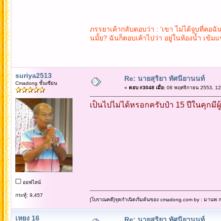
ภรรยาเค้ากลับตอบว่า : 'เขา ไม่ได้จูบที่คอฉั
นมั้ย? ฉันก็ตอบเค้าไปว่า อยู่ในห้องน้ำ เข้มแข
suriya2513
Re: นายสุริยา ทัศนียานนท์
Cmadong ชั้นเซียน
«
ตอบ #3048 เมื่อ:
06 พฤศจิกายน 2553, 12
เป็นไปไม่ได้หรอกครับป๋า 15 ปีในคุกมี
ออฟไลน์
กระทู้: 9,457
[โบราณคดี]จุดกำเนิดเริ่มต้นของ cmadong.com by : มานพ กล
เหยง 16
Re: นายสุริยา ทัศนียานนท์