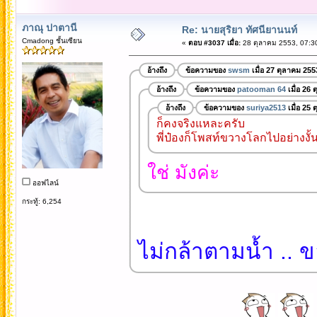
ภาณุ ปาตานี
Re: นายสุริยา ทัศนียานนท์
Cmadong ชั้นเซียน
«
ตอบ #3037 เมื่อ:
28 ตุลาคม 2553, 07:3
อ้างถึง
ข้อความของ
swsm
เมื่อ 27 ตุลาคม 255
อ้างถึง
ข้อความของ
patooman 64
เมื่อ 26
อ้างถึง
ข้อความของ
suriya2513
เมื่อ 25
ก็คงจริงแหละครับ
พี่ป๋องก็โพสท์ขวางโลกไปอย่างงั้
ใช่ มังค่ะ
ออฟไลน์
กระทู้: 6,254
ไม่กล้าตามน้ำ .. 