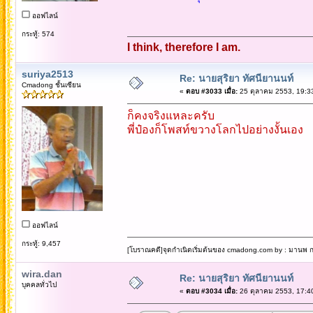
ออฟไลน์
กระทู้: 574
I think, therefore I am.
suriya2513
Re: นายสุริยา ทัศนียานนท์
Cmadong ชั้นเซียน
«
ตอบ #3033 เมื่อ:
25 ตุลาคม 2553, 19:3
ก็คงจริงแหละครับ
พี่ป๋องก็โพสท์ขวางโลกไปอย่างงั้นเอง
ออฟไลน์
กระทู้: 9,457
[โบราณคดี]จุดกำเนิดเริ่มต้นของ cmadong.com by : มานพ กล
wira.dan
Re: นายสุริยา ทัศนียานนท์
บุคคลทั่วไป
«
ตอบ #3034 เมื่อ:
26 ตุลาคม 2553, 17:4