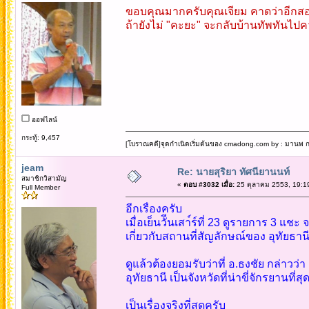
ขอบคุณมากครับคุณเจียม คาดว่าอีกสอง
ถ้ายังไม่ "คะยะ" จะกลับบ้านทัพทันไปค
ออฟไลน์
กระทู้: 9,457
[โบราณคดี]จุดกำเนิดเริ่มต้นของ cmadong.com by : มานพ กล
jeam
Re: นายสุริยา ทัศนียานนท์
สมาชิกวิสามัญ
«
ตอบ #3032 เมื่อ:
25 ตุลาคม 2553, 19:1
Full Member
อีกเรื่องครับ
เมื่อเย็นวัีนเสา์ร์ที่ 23 ดูรายการ 3 แช
เกี่ยวกับสถานที่สัญลักษณ์ของ อุทัยธาน
ดูแล้วต้องยอมรับว่าที่ อ.ธงชัย กล่าวว่า
อุทัยธานี เป็นจังหวัดที่น่าขี่จักรยานที
เป็นเรื่องจริงที่สุดครับ