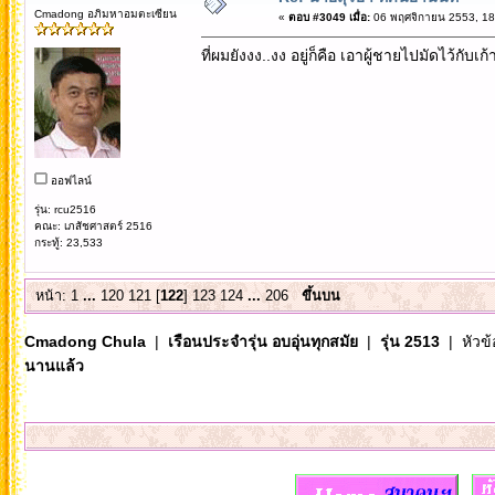
Cmadong อภิมหาอมตะเซียน
«
ตอบ #3049 เมื่อ:
06 พฤศจิกายน 2553, 18
ที่ผมยังงง..งง อยู่ก็คือ เอาผู้ชายไปมัดไว้กับเ
ออฟไลน์
รุ่น: rcu2516
คณะ: เภสัชศาสตร์ 2516
กระทู้: 23,533
หน้า:
1
...
120
121
[
122
]
123
124
...
206
ขึ้นบน
Cmadong Chula
|
เรือนประจำรุ่น อบอุ่นทุกสมัย
|
รุ่น 2513
| หัวข้
นานแล้ว