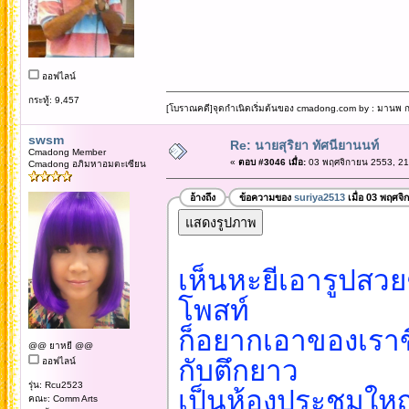
ออฟไลน์
กระทู้: 9,457
[โบราณคดี]จุดกำเนิดเริ่มต้นของ cmadong.com by : มานพ กล
swsm
Re: นายสุริยา ทัศนียานนท์
Cmadong Member
«
ตอบ #3046 เมื่อ:
03 พฤศจิกายน 2553, 21
Cmadong อภิมหาอมตะเซียน
อ้างถึง
ข้อความของ
suriya2513
เมื่อ 03 พฤศจิ
เห็นหะยีเอารูปสวย
โพสท์
ก็อยากเอาของเราขึ
@@ ยาหยี @@
กับตึกยาว
ออฟไลน์
รุ่น: Rcu2523
เป็นห้องประชุมใหญ
คณะ: Comm Arts