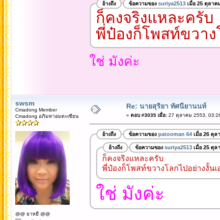
อ้างถึง
ข้อความของ
suriya2513
เมื่อ 25 ตุลาค
ก็คงจริงแหละครับ
พี่ป๋องก็โพสท์ขวาง
ใช่ มังค่ะ
swsm
Re: นายสุริยา ทัศนียานนท์
Cmadong Member
«
ตอบ #3035 เมื่อ:
27 ตุลาคม 2553, 03:2
Cmadong อภิมหาอมตะเซียน
อ้างถึง
ข้อความของ
patooman 64
เมื่อ 26 ตุ
อ้างถึง
ข้อความของ
suriya2513
เมื่อ 25 ตุ
ก็คงจริงแหละครับ
พี่ป๋องก็โพสท์ขวางโลกไปอย่างงั้นเ
ใช่ มังค่ะ
@@ ยาหยี @@