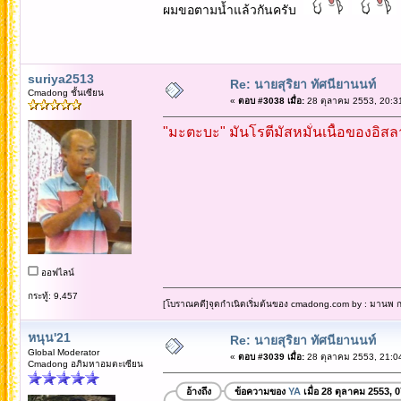
ผมขอตามน้ำแล้วกันครับ
suriya2513
Re: นายสุริยา ทัศนียานนท์
Cmadong ชั้นเซียน
«
ตอบ #3038 เมื่อ:
28 ตุลาคม 2553, 20:3
"มะตะบะ" มันโรตีมัสหมั่นเนื้อของอิสล
ออฟไลน์
กระทู้: 9,457
[โบราณคดี]จุดกำเนิดเริ่มต้นของ cmadong.com by : มานพ กล
หนุน'21
Re: นายสุริยา ทัศนียานนท์
Global Moderator
«
ตอบ #3039 เมื่อ:
28 ตุลาคม 2553, 21:0
Cmadong อภิมหาอมตะเซียน
อ้างถึง
ข้อความของ
YA
เมื่อ 28 ตุลาคม 2553, 