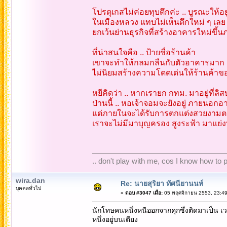
โปรตุเกสไม่ค่อยทุบตึกค่ะ .. บูรณะให้
ในเมืองหลวง แทบไม่เห็นตึกใหม่ ๆ เลย 
ยกเว้นย่านธุรกิจที่สร้างอาคารใหม่ขึ้นภ
ที่น่าสนใจคือ .. ป้ายชื่อร้านค้า
เขาจะทำให้กลมกลืนกับตัวอาคารมาก โด
ไม่นิยมสร้างความโดดเด่นให้ร้านค้าข
หยีคิดว่า .. หากเรายก กทม. มาอยู่ที่ลิ
ป่านนี้ .. หอเจ้าจอมจะยังอยู่ ภายน
แต่ภายในจะได้รับการตกแต่งสวยงามต
เราจะไม่มีมาบุญครอง สูงระฟ้า มาแย่
.. don't play with me, cos I know how to pl
wira.dan
Re: นายสุริยา ทัศนียานนท์
บุคคลทั่วไป
«
ตอบ #3047 เมื่อ:
05 พฤศจิกายน 2553, 23:49
นักโทษคนหนึ่งหนีออกจากคุกซึ่งติดมาเป็น เว
หนึ่งอยู่บนเตียง