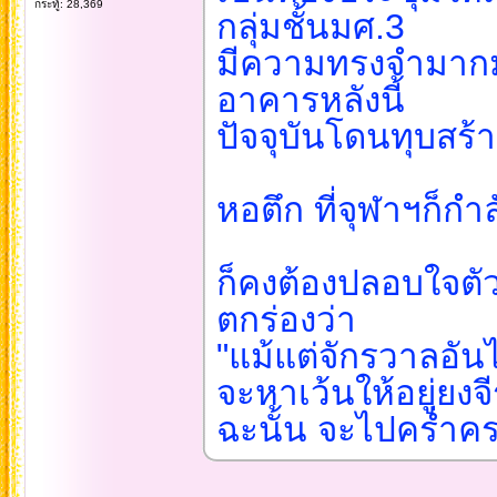
กระทู้: 28,369
กลุ่มชั้นมศ.3
มีความทรงจำมาก
อาคารหลังนี้
ปัจจุบันโดนทุบสร้
หอตึก ที่จุฬาฯก็กำ
ก็คงต้องปลอบใจตั
ตกร่องว่า
"แม้แต่จักรวาลอันไพ
จะหาเว้นให้อยู่ยงจีร
ฉะนั้น จะไปคร่ำค