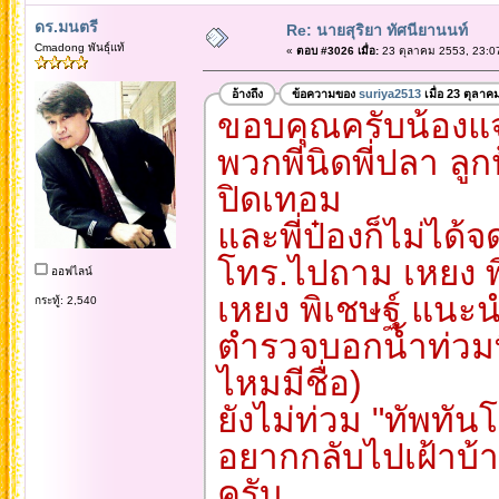
ดร.มนตรี
Re: นายสุริยา ทัศนียานนท์
Cmadong พันธุ์แท้
«
ตอบ #3026 เมื่อ:
23 ตุลาคม 2553, 23:0
อ้างถึง
ข้อความของ
suriya2513
เมื่อ 23 ตุลาค
ขอบคุณครับน้องแ
พวกพี่นิดพี่ปลา ล
ปิดเทอม
และพี่ป๋องก็ไม่ได้
โทร.ไปถาม เหยง พ
ออฟไลน์
เหยง พิเชษฐ์ แนะ
กระทู้: 2,540
ตำรวจบอกน้ำท่วมท
ไหมมีชื่อ)
ยังไม่ท่วม "ทัพทัน
อยากกลับไปเฝ้าบ้า
ครับ