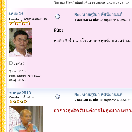
[โบราณคดี]จุดกำเนิดเริ่มต้นของ cmadong.com by : มานพ กล
เหยง 16
Re: นายสุริยา ทัศนียานนท์
Cmadong อภิมหาอมตะเซียน
«
ตอบ #3044 เมื่อ:
03 พฤศจิกายน 2553, 11
พีป๋อง
หอตึก 3 ชั้นและโรงอาหารทุบทิ้ง แล้วสร้าง
ออฟไลน์
รุ่น: rcu2516
คณะ: เภสัชศาสตร์ 2516
กระทู้: 23,533
suriya2513
Re: นายสุริยา ทัศนียานนท์
Cmadong ชั้นเซียน
«
ตอบ #3045 เมื่อ:
03 พฤศจิกายน 2553, 21
อาคารสูงสิครับ แต่อาจไม่สูงมาก เพราะไ