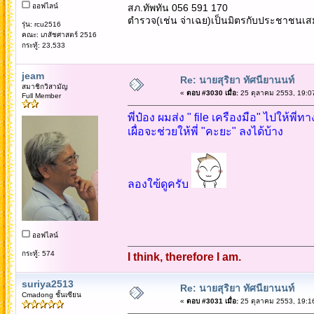
ออฟไลน์
สภ.ทัพทัน 056 591 170
ตำรวจ(เช่น จ่าเฉย)เป็นมิตรกับประชาชนเส
รุ่น: rcu2516
คณะ: เภสัชศาสตร์ 2516
กระทู้: 23,533
jeam
Re: นายสุริยา ทัศนียานนท์
สมาชิกวิสามัญ
«
ตอบ #3030 เมื่อ:
25 ตุลาคม 2553, 19:0
Full Member
พี่ป๋อง ผมส่ง " file เครืองมือ" ไปให้พี่ทา
เผื่อจะช่วยให้พี่ "คะยะ" ลงได้บ้าง
ลองใฃ้ดูครับ
ออฟไลน์
กระทู้: 574
I think, therefore I am.
suriya2513
Re: นายสุริยา ทัศนียานนท์
Cmadong ชั้นเซียน
«
ตอบ #3031 เมื่อ:
25 ตุลาคม 2553, 19:1