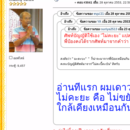
«
ตอบ #3041 เมื่อ:
28 ตุลาคม 2553, 22:5
อ้างถึง
ข้อความของ
หนุน'21
เมื่อ 28 ตุลาคม 25
อ้างถึง
ข้อความของ
YA
เมื่อ 28 ตุลาคม 2553
อ้างถึง
ข้อความของ
suriya2513
เมื่อ 23
ศัพท์บัญญัติใช้เอง "ไม่คะยะ" แป
พี่ป๋องคงได้รากศัพท์มาจากคำว่า "
ออฟไลน์
สงสัยว่า " มะตะบะ" " ก็น่าจะมาจากพี่ป๋องเหมือนกัน 
คงจะบัญญัติศัพท์มาจาก"ไม่ตะบี้ตะบัน" สิครับ
กระทู้: 9,457
อ่านทีแรก ผมเดาว
ไม่คะยะ คือ ไม่ขย
ใกล้เคียงเหมือนก