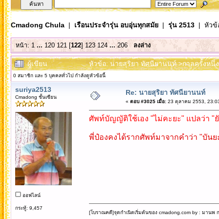
Cmadong Chula
|
เรือนประจำรุ่น อบอุ่นทุกสมัย
|
รุ่น 2513
| หัวข้
หน้า:
1
...
120
121
[
122
]
123
124
...
206
ลงล่าง
ผู้เขียน
หัวข้อ: นายสุริยา ทัศนียานนท์ >กาลครั้งหนึ
0 สมาชิก และ 5 บุคคลทั่วไป กำลังดูหัวข้อนี้
suriya2513
Re: นายสุริยา ทัศนียานนท์
Cmadong ชั้นเซียน
«
ตอบ #3025 เมื่อ:
23 ตุลาคม 2553, 23:0
ศัพท์บัญญัติใช้เอง "ไม่คะยะ" แปลว่า "
พี่ป๋องคงได้รากศัพท์มาจากคำว่า "บันยะ
ออฟไลน์
กระทู้: 9,457
[โบราณคดี]จุดกำเนิดเริ่มต้นของ cmadong.com by : มานพ กล