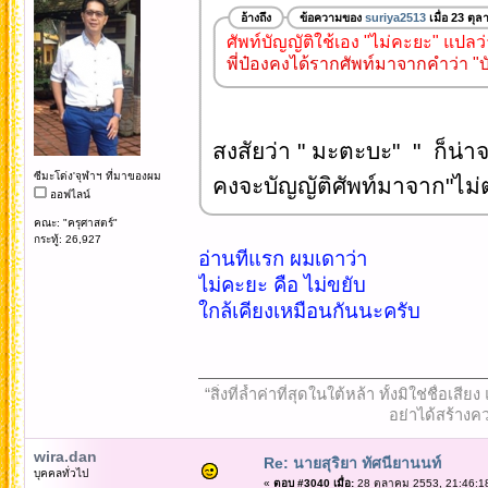
อ้างถึง
ข้อความของ
suriya2513
เมื่อ 23 ตุ
ศัพท์บัญญัติใช้เอง "ไม่คะยะ" แปลว
พี่ป๋องคงได้รากศัพท์มาจากคำว่า "บ
สงสัยว่า " มะตะบะ" " ก็น่า
ซีมะโด่ง'จุฬาฯ ที่มาของผม
คงจะบัญญัติศัพท์มาจาก"ไม่ตะ
ออฟไลน์
คณะ: "ครุศาสตร์"
กระทู้: 26,927
อ่านทีแรก ผมเดาว่า
ไม่คะยะ คือ ไม่ขยับ
ใกล้เคียงเหมือนกันนะครับ
“สิ่งที่ล้ำค่าที่สุดในใต้หล้า ทั้งมิใช่ชื
อย่าได้สร้างคว
wira.dan
Re: นายสุริยา ทัศนียานนท์
บุคคลทั่วไป
«
ตอบ #3040 เมื่อ:
28 ตุลาคม 2553, 21:46:1