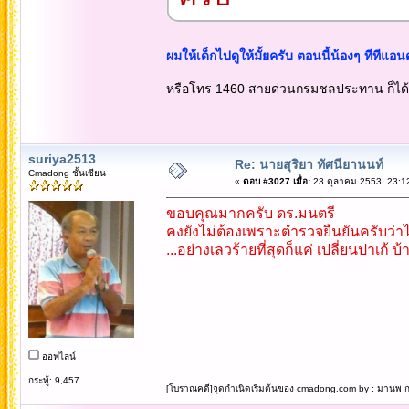
ผมให้เด็กไปดูให้มั้ยครับ ตอนนี้น้องๆ ทีทีแอ
หรือโทร 1460 สายด่วนกรมชลประทาน ก็ได้
suriya2513
Re: นายสุริยา ทัศนียานนท์
Cmadong ชั้นเซียน
«
ตอบ #3027 เมื่อ:
23 ตุลาคม 2553, 23:1
ขอบคุณมากครับ ดร.มนตรี
คงยังไม่ต้องเพราะตำรวจยืนยันครับว่าไ
...อย่างเลวร้ายที่สุดก็แค่ เปลี่ยนปาเก้ บ้
ออฟไลน์
กระทู้: 9,457
[โบราณคดี]จุดกำเนิดเริ่มต้นของ cmadong.com by : มานพ กล