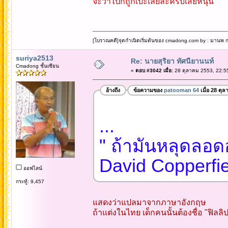
จะว่าไปก็ถูกเป๊ะเลยละครับเสี่ยหนุน
[โบราณคดี]จุดกำเนิดเริ่มต้นของ cmadong.com by : มานพ กล
suriya2513
Re: นายสุริยา ทัศนียานนท์
Cmadong ชั้นเซียน
«
ตอบ #3042 เมื่อ:
28 ตุลาคม 2553, 22:5
อ้างถึง
ข้อความของ
patooman 64
เมื่อ 28 ตุ
...
" ถ้ามันหลุดลอดอ
David Copperfiel
ออฟไลน์
กระทู้: 9,457
แสดงว่าแปลมาจากภาษาอังกฤษ
ถ้าแต่งในไทย เด็กคนนั้นต้องชื่อ "ฟิลลิป