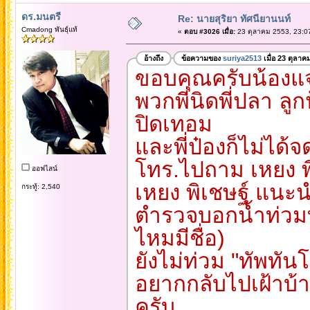
ดร.มนตรี
Re: นายสุริยา ทัศนียานนท์
Cmadong พันธุ์แท้
«
ตอบ #3026 เมื่อ:
23 ตุลาคม 2553, 23:0
อ้างถึง
ข้อความของ
suriya2513
เมื่อ 23 ตุลาค
ขอบคุณครับน้องแ
พวกพี่นิดพี่ปลา ล
ปิดเทอม
และพี่ป๋องก็ไม่ได้
โทร.ไปถาม เหยง พ
ออฟไลน์
เหยง พิเชษฐ์ แนะ
กระทู้: 2,540
ตำรวจบอกน้ำท่วมท
ไหมมีชื่อ)
ยังไม่ท่วม "ทัพทัน
อยากกลับไปเฝ้าบ้า
ครับ