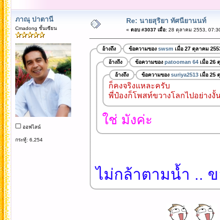
ภาณุ ปาตานี
Re: นายสุริยา ทัศนียานนท์
Cmadong ชั้นเซียน
«
ตอบ #3037 เมื่อ:
28 ตุลาคม 2553, 07:3
อ้างถึง
ข้อความของ
swsm
เมื่อ 27 ตุลาคม 255
อ้างถึง
ข้อความของ
patooman 64
เมื่อ 26
อ้างถึง
ข้อความของ
suriya2513
เมื่อ 25
ก็คงจริงแหละครับ
พี่ป๋องก็โพสท์ขวางโลกไปอย่างงั้
ใช่ มังค่ะ
ออฟไลน์
กระทู้: 6,254
ไม่กล้าตามน้ำ .. 