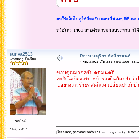
ผมให้เด็กไปดูให้มั้ยครับ ตอนนี้น้องๆ ทีทีแอ
หรือโทร 1460 สายด่วนกรมชลประทาน ก็ได้
suriya2513
Re: นายสุริยา ทัศนียานนท์
Cmadong ชั้นเซียน
«
ตอบ #3027 เมื่อ:
23 ตุลาคม 2553, 23:1
ขอบคุณมากครับ ดร.มนตรี
คงยังไม่ต้องเพราะตำรวจยืนยันครับว่าไ
...อย่างเลวร้ายที่สุดก็แค่ เปลี่ยนปาเก้ บ้
ออฟไลน์
กระทู้: 9,457
[โบราณคดี]จุดกำเนิดเริ่มต้นของ cmadong.com by : มานพ กล