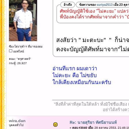
อ้างถึง
ข้อความของ
suriya2513
เมื่อ 23 ตุ
ศัพท์บัญญัติใช้เอง "ไม่คะยะ" แปลว
พี่ป๋องคงได้รากศัพท์มาจากคำว่า "บ
สงสัยว่า " มะตะบะ" " ก็น่า
ซีมะโด่ง'จุฬาฯ ที่มาของผม
คงจะบัญญัติศัพท์มาจาก"ไม่ตะ
ออฟไลน์
คณะ: "ครุศาสตร์"
กระทู้: 26,927
อ่านทีแรก ผมเดาว่า
ไม่คะยะ คือ ไม่ขยับ
ใกล้เคียงเหมือนกันนะครับ
“สิ่งที่ล้ำค่าที่สุดในใต้หล้า ทั้งมิใช่ชื
อย่าได้สร้างคว
wira.dan
Re: นายสุริยา ทัศนียานนท์
บุคคลทั่วไป
«
ตอบ #3040 เมื่อ:
28 ตุลาคม 2553, 21:46:1