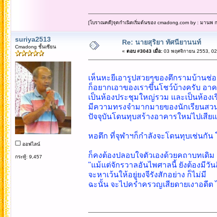
[โบราณคดี]จุดกำเนิดเริ่มต้นของ cmadong.com by : มานพ กล
suriya2513
Re: นายสุริยา ทัศนียานนท์
Cmadong ชั้นเซียน
«
ตอบ #3043 เมื่อ:
03 พฤศจิกายน 2553, 02
เห็นหะยีเอารูปสวยๆของตึกรามบ้านช่อ
ก็อยากเอาของเราขึ้นโชว์บ้างครับ อาคา
เป็นห้องประชุมใหญ่รวม และเป็นห้องเรี
มีความทรงจำมากมายของนักเรียนสวนก
ปัจจุบันโดนทุบสร้างอาคารใหม่ไปเสียแ
หอตึก ที่จุฬาฯก็กำลังจะโดนทุบเช่นกัน 
ออฟไลน์
ก็คงต้องปลอบใจตัวเองด้วยคถาบทเดิม เ
กระทู้: 9,457
"แม้แต่จักรวาลอันไพศาลนี้ ยังต้องมีวันส
จะหาเว้นให้อยู่ยงจีรังสักอย่าง ก็ไม่มี
ฉะนั้น จะไปคร่ำครวญเสียดายเงาอดีต 