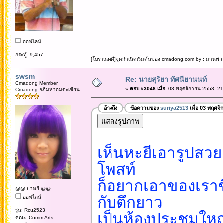
ออฟไลน์
กระทู้: 9,457
[โบราณคดี]จุดกำเนิดเริ่มต้นของ cmadong.com by : มานพ กล
swsm
Re: นายสุริยา ทัศนียานนท์
Cmadong Member
«
ตอบ #3046 เมื่อ:
03 พฤศจิกายน 2553, 21
Cmadong อภิมหาอมตะเซียน
อ้างถึง
ข้อความของ
suriya2513
เมื่อ 03 พฤศจิ
เห็นหะยีเอารูปสวย
โพสท์
ก็อยากเอาของเราขึ
@@ ยาหยี @@
กับตึกยาว
ออฟไลน์
รุ่น: Rcu2523
เป็นห้องประชุมใหญ
คณะ: Comm Arts