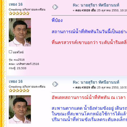
เหยง 16
Re: นายสุริยา ทัศนียานนท์
Cmadong อภิมหาอมตะเซียน
«
ตอบ #3028 เมื่อ:
25 ตุลาคม 2553, 10:1
พี่ป๋อง
สถานการณ์น้ำที่ทัพทันในวันนี้เป็นอย่
ที่นครสวรรค์เขาบอกว่า ระดับน้ำริมตลิ
ออฟไลน์
รุ่น: rcu2516
คณะ: เภสัชศาสตร์ 2516
กระทู้: 23,533
เหยง 16
Re: นายสุริยา ทัศนียานนท์
Cmadong อภิมหาอมตะเซียน
«
ตอบ #3029 เมื่อ:
25 ตุลาคม 2553, 10:5
อัพเดทสถานการณ์น้ำที่ทัพทัน ณ เวลา 
สะพานตากแดด น้ำยังท่วมขังอยู่ เดินรถ
ในขณะที่สะพานโคกหม้อใช้การได้แล้ว 
ปริมาณน้ำที่ท่วมขังเริ่มลดระดับลงเล็ก