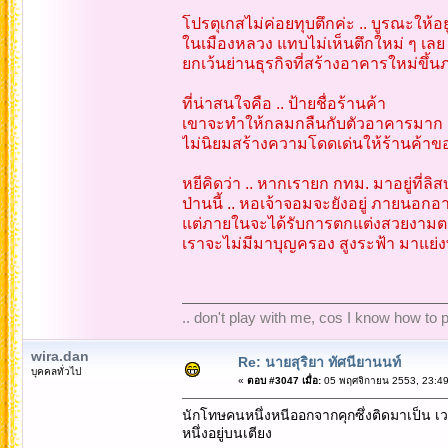
โปรตุเกสไม่ค่อยทุบตึกค่ะ .. บูรณะให้
ในเมืองหลวง แทบไม่เห็นตึกใหม่ ๆ เลย 
ยกเว้นย่านธุรกิจที่สร้างอาคารใหม่ขึ้นภ
ที่น่าสนใจคือ .. ป้ายชื่อร้านค้า
เขาจะทำให้กลมกลืนกับตัวอาคารมาก โด
ไม่นิยมสร้างความโดดเด่นให้ร้านค้าข
หยีคิดว่า .. หากเรายก กทม. มาอยู่ที่ลิ
ป่านนี้ .. หอเจ้าจอมจะยังอยู่ ภายน
แต่ภายในจะได้รับการตกแต่งสวยงามต
เราจะไม่มีมาบุญครอง สูงระฟ้า มาแย่
.. don't play with me, cos I know how to pl
wira.dan
Re: นายสุริยา ทัศนียานนท์
บุคคลทั่วไป
«
ตอบ #3047 เมื่อ:
05 พฤศจิกายน 2553, 23:49
นักโทษคนหนึ่งหนีออกจากคุกซึ่งติดมาเป็น เว
หนึ่งอยู่บนเตียง