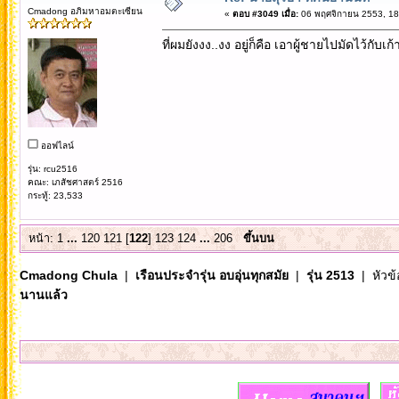
Cmadong อภิมหาอมตะเซียน
«
ตอบ #3049 เมื่อ:
06 พฤศจิกายน 2553, 18
ที่ผมยังงง..งง อยู่ก็คือ เอาผู้ชายไปมัดไว้กับเ
ออฟไลน์
รุ่น: rcu2516
คณะ: เภสัชศาสตร์ 2516
กระทู้: 23,533
หน้า:
1
...
120
121
[
122
]
123
124
...
206
ขึ้นบน
Cmadong Chula
|
เรือนประจำรุ่น อบอุ่นทุกสมัย
|
รุ่น 2513
| หัวข้
นานแล้ว