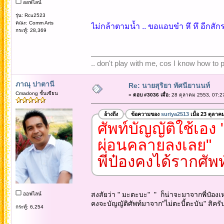
ออฟไลน์
รุ่น: Rcu2523
คณะ: Comm Arts
ไม่กล้าตามน้ำ .. ขอแอบขำ หึ หึ อีกส
กระทู้: 28,369
.. don't play with me, cos I know how to pl
ภาณุ ปาตานี
Re: นายสุริยา ทัศนียานนท์
Cmadong ชั้นเซียน
«
ตอบ #3036 เมื่อ:
28 ตุลาคม 2553, 07:2
อ้างถึง
ข้อความของ
suriya2513
เมื่อ 23 ตุลาค
ศัพท์บัญญัติใช้เอง
ผ่อนคลายลงเลย"
พี่ป๋องคงได้รากศัพ
สงสัยว่า " มะตะบะ" " ก็น่าจะมาจากพี่ป๋องเห
ออฟไลน์
คงจะบัญญัติศัพท์มาจาก"ไม่ตะบี้ตะบัน" สิครั
กระทู้: 6,254