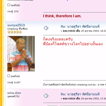
ออฟไลน์
กระทู้: 574
I think, therefore I am.
suriya2513
Re: นายสุริยา ทัศนียานนท์
Cmadong ชั้นเซียน
«
ตอบ #3033 เมื่อ:
25 ตุลาคม 2553, 19:3
ก็คงจริงแหละครับ
พี่ป๋องก็โพสท์ขวางโลกไปอย่างงั้นเอง
ออฟไลน์
กระทู้: 9,457
[โบราณคดี]จุดกำเนิดเริ่มต้นของ cmadong.com by : มานพ กล
wira.dan
Re: นายสุริยา ทัศนียานนท์
บุคคลทั่วไป
«
ตอบ #3034 เมื่อ:
26 ตุลาคม 2553, 17:4