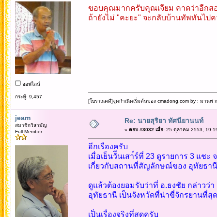
ขอบคุณมากครับคุณเจียม คาดว่าอีกสอง
ถ้ายังไม่ "คะยะ" จะกลับบ้านทัพทันไปค
ออฟไลน์
กระทู้: 9,457
[โบราณคดี]จุดกำเนิดเริ่มต้นของ cmadong.com by : มานพ กล
jeam
Re: นายสุริยา ทัศนียานนท์
สมาชิกวิสามัญ
«
ตอบ #3032 เมื่อ:
25 ตุลาคม 2553, 19:1
Full Member
อีกเรื่องครับ
เมื่อเย็นวัีนเสา์ร์ที่ 23 ดูรายการ 3 แช
เกี่ยวกับสถานที่สัญลักษณ์ของ อุทัยธาน
ดูแล้วต้องยอมรับว่าที่ อ.ธงชัย กล่าวว่า
อุทัยธานี เป็นจังหวัดที่น่าขี่จักรยานที
เป็นเรื่องจริงที่สุดครับ