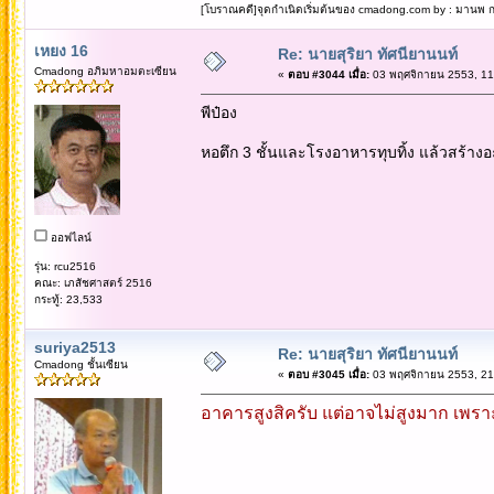
[โบราณคดี]จุดกำเนิดเริ่มต้นของ cmadong.com by : มานพ กล
เหยง 16
Re: นายสุริยา ทัศนียานนท์
Cmadong อภิมหาอมตะเซียน
«
ตอบ #3044 เมื่อ:
03 พฤศจิกายน 2553, 11
พีป๋อง
หอตึก 3 ชั้นและโรงอาหารทุบทิ้ง แล้วสร้าง
ออฟไลน์
รุ่น: rcu2516
คณะ: เภสัชศาสตร์ 2516
กระทู้: 23,533
suriya2513
Re: นายสุริยา ทัศนียานนท์
Cmadong ชั้นเซียน
«
ตอบ #3045 เมื่อ:
03 พฤศจิกายน 2553, 21
อาคารสูงสิครับ แต่อาจไม่สูงมาก เพราะไ