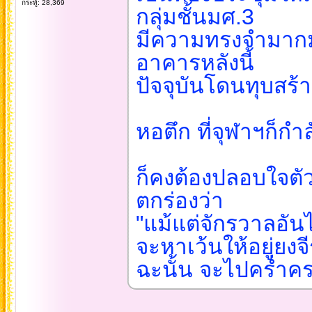
กระทู้: 28,369
กลุ่มชั้นมศ.3
มีความทรงจำมาก
อาคารหลังนี้
ปัจจุบันโดนทุบสร้
หอตึก ที่จุฬาฯก็กำ
ก็คงต้องปลอบใจตั
ตกร่องว่า
"แม้แต่จักรวาลอันไพ
จะหาเว้นให้อยู่ยงจีร
ฉะนั้น จะไปคร่ำค