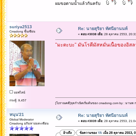
ผมขอตามน้ำแล้วกันครับ
suriya2513
Re: นายสุริยา ทัศนียานนท์
Cmadong ชั้นเซียน
«
ตอบ #3038 เมื่อ:
28 ตุลาคม 2553, 20:3
"มะตะบะ" มันโรตีมัสหมั่นเนื้อของอิสล
ออฟไลน์
กระทู้: 9,457
[โบราณคดี]จุดกำเนิดเริ่มต้นของ cmadong.com by : มานพ กล
หนุน'21
Re: นายสุริยา ทัศนียานนท์
Global Moderator
«
ตอบ #3039 เมื่อ:
28 ตุลาคม 2553, 21:0
Cmadong อภิมหาอมตะเซียน
อ้างถึง
ข้อความของ
YA
เมื่อ 28 ตุลาคม 2553, 