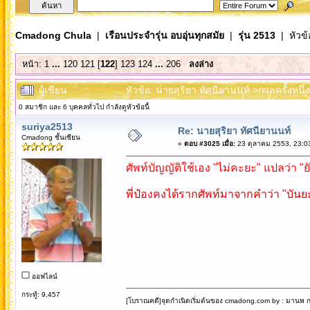
Cmadong Chula
|
เรือนประจำรุ่น อบอุ่นทุกสมัย
|
รุ่น 2513
| หัวข้
หน้า:
1
...
120
121
[
122
]
123
124
...
206
ลงล่าง
ผู้เขียน
หัวข้อ: นายสุริยา ทัศนียานนท์ >กาลครั้งหนึ
0 สมาชิก และ 6 บุคคลทั่วไป กำลังดูหัวข้อนี้
suriya2513
Re: นายสุริยา ทัศนียานนท์
Cmadong ชั้นเซียน
«
ตอบ #3025 เมื่อ:
23 ตุลาคม 2553, 23:0
ศัพท์บัญญัติใช้เอง "ไม่คะยะ" แปลว่า "
พี่ป๋องคงได้รากศัพท์มาจากคำว่า "บันยะ
ออฟไลน์
กระทู้: 9,457
[โบราณคดี]จุดกำเนิดเริ่มต้นของ cmadong.com by : มานพ กล