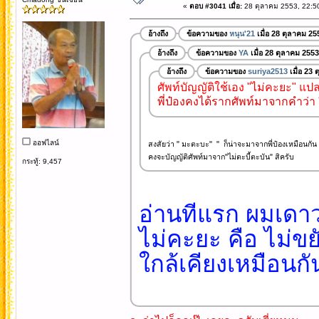
«
ตอบ #3041 เมื่อ:
28 ตุลาคม 2553, 22:5
อ้างถึง
ข้อความของ
หนุน'21
เมื่อ 28 ตุลาคม 25
อ้างถึง
ข้อความของ
YA
เมื่อ 28 ตุลาคม 2553
อ้างถึง
ข้อความของ
suriya2513
เมื่อ 23
ศัพท์บัญญัติใช้เอง "ไม่คะยะ" แป
พี่ป๋องคงได้รากศัพท์มาจากคำว่า "
ออฟไลน์
สงสัยว่า " มะตะบะ" " ก็น่าจะมาจากพี่ป๋องเหมือนกัน 
คงจะบัญญัติศัพท์มาจาก"ไม่ตะบี้ตะบัน" สิครับ
กระทู้: 9,457
อ่านทีแรก ผมเดาว
ไม่คะยะ คือ ไม่ขย
ใกล้เคียงเหมือนก