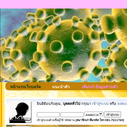
หน้าแรกเว็บบอร์ด
แนะนำตัว
เพิ่ม/แก้.ข้อมูลส่วนตัว
ยินดีต้อนรับคุณ,
บุคคลทั่วไป
กรุณา
เข้าสู่ระบบ
หรือ
ลงทะเ
เข้าสู่ระบบด้วยชื่อผู้ใช้ รหัสผ่าน
[สมาชิกเก่าลืมรหัส โทร 081-7611760]