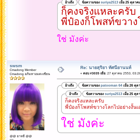
อ้างถึง
ข้อความของ
suriya2513
เมื่อ 25 ตุลาค
ก็คงจริงแหละครับ
พี่ป๋องก็โพสท์ขวาง
ใช่ มังค่ะ
swsm
Re: นายสุริยา ทัศนียานนท์
Cmadong Member
«
ตอบ #3035 เมื่อ:
27 ตุลาคม 2553, 03:2
Cmadong อภิมหาอมตะเซียน
อ้างถึง
ข้อความของ
patooman 64
เมื่อ 26 ตุ
อ้างถึง
ข้อความของ
suriya2513
เมื่อ 25 ตุ
ก็คงจริงแหละครับ
พี่ป๋องก็โพสท์ขวางโลกไปอย่างงั้นเ
ใช่ มังค่ะ
@@ ยาหยี @@