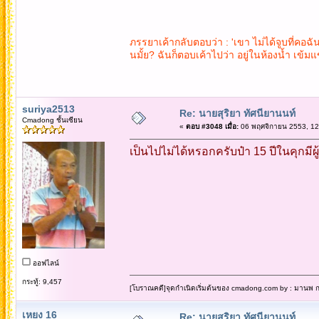
ภรรยาเค้ากลับตอบว่า : 'เขา ไม่ได้จูบที่คอฉั
นมั้ย? ฉันก็ตอบเค้าไปว่า อยู่ในห้องน้ำ เข้มแข
suriya2513
Re: นายสุริยา ทัศนียานนท์
Cmadong ชั้นเซียน
«
ตอบ #3048 เมื่อ:
06 พฤศจิกายน 2553, 12
เป็นไปไม่ได้หรอกครับป๋า 15 ปีในคุกมี
ออฟไลน์
กระทู้: 9,457
[โบราณคดี]จุดกำเนิดเริ่มต้นของ cmadong.com by : มานพ กล
เหยง 16
Re: นายสุริยา ทัศนียานนท์