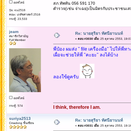
ออฟไลน์
สภ.ทัพทัน 056 591 170
ตำรวจ(เช่น จ่าเฉย)เป็นมิตรกับประชาชนเส
รุ่น: rcu2516
คณะ: เภสัชศาสตร์ 2516
กระทู้: 23,533
jeam
Re: นายสุริยา ทัศนียานนท์
สมาชิกวิสามัญ
«
ตอบ #3030 เมื่อ:
25 ตุลาคม 2553, 19:0
Full Member
พี่ป๋อง ผมส่ง " file เครืองมือ" ไปให้พี่ทา
เผื่อจะช่วยให้พี่ "คะยะ" ลงได้บ้าง
ลองใฃ้ดูครับ
ออฟไลน์
กระทู้: 574
I think, therefore I am.
suriya2513
Re: นายสุริยา ทัศนียานนท์
Cmadong ชั้นเซียน
«
ตอบ #3031 เมื่อ:
25 ตุลาคม 2553, 19:1