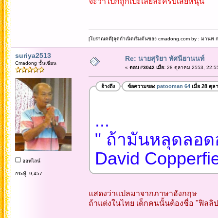
จะว่าไปก็ถูกเป๊ะเลยละครับเสี่ยหนุน
[โบราณคดี]จุดกำเนิดเริ่มต้นของ cmadong.com by : มานพ กล
suriya2513
Re: นายสุริยา ทัศนียานนท์
Cmadong ชั้นเซียน
«
ตอบ #3042 เมื่อ:
28 ตุลาคม 2553, 22:5
อ้างถึง
ข้อความของ
patooman 64
เมื่อ 28 ตุ
...
" ถ้ามันหลุดลอดอ
David Copperfiel
ออฟไลน์
กระทู้: 9,457
แสดงว่าแปลมาจากภาษาอังกฤษ
ถ้าแต่งในไทย เด็กคนนั้นต้องชื่อ "ฟิลลิป