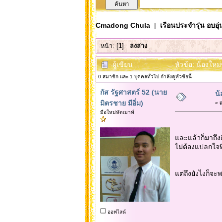
Cmadong Chula
|
เรือนประจำรุ่น อบอุ่
หน้า: [
1
]
ลงล่าง
ผู้เขียน
หัวข้อ: น้องใหม
0 สมาชิก และ 1 บุคคลทั่วไป กำลังดูหัวข้อนี้
กัส รัฐศาสตร์ 52 (นาย
น้
มิตรชาย มีอิ่ม)
«
เ
มือใหม่หัดเมาท์
และแล้วก็มาถึง
ไม่ต้องแปลกใจที
แต่ถึงยังไงก็จะ
ออฟไลน์