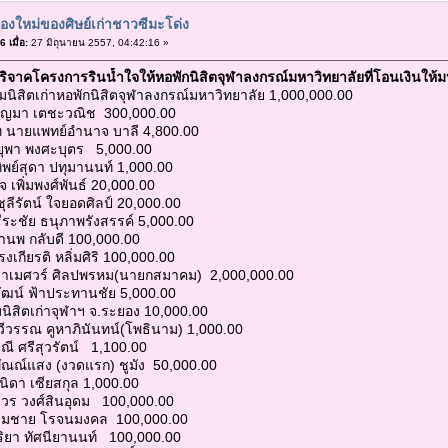
้องใหม่ของศิษย์เก่าชาวซีมะโด่ง
 เมื่อ:
27 มิถุนายน 2557, 04:42:16 »
ริจาคโครงการรินน้ำใจให้หอพักนิสิตจุฬาลงกรณ์มหาวิทยาลัยที่โอนเงินให้ม
นิสิตเก่าหอพักนิสิตจุฬาลงกรณ์มหาวิทยาลัย 1,000,000.00
ุญมา เตชะวณิช 300,000.00
ท นายแพทย์อำนาจ บาลี 4,800.00
ยุพา พงศะบุตร 5,000.00
ิพย์สุดา ปทุมานนท์ 1,000.00
จ เพิ่มพงศ์พันธ์ 20,000.00
ุลีรัตน์ ใจยอดศิลป์ 20,000.00
ระชัย ธนุภาพรังสรรค์ 5,000.00
านพ กลับดี 100,000.00
งเกียรติ หลิ่มศิริ 100,000.00
าเมศวร์ ศิลปพรหม(นายกสมาคม) 2,000,000.00
วัฒน์ ฟ้าประทานชัย 5,000.00
นิสิตเก่าจุฬาฯ จ.ระยอง 10,000.00
วีวรรณ คูหาภินันทน์(โพธินาม) 1,000.00
วณี ศรีสุวรัตน์ 1,100.00
พัณณ์แสง (งวดแรก) ชูมัง 50,000.00
นิดา เซียสกุล 1,000.00
บวร วงศ์สินอุดม 100,000.00
ยสมชาย โรจนมงคล 100,000.00
ุริยา ทัศนียานนท์ 100,000.00