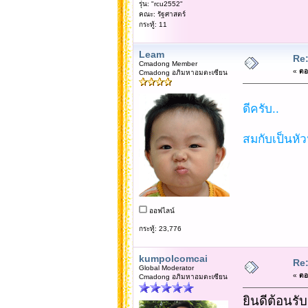
รุ่น: "rcu2552"
คณะ: รัฐศาสตร์
กระทู้: 11
Leam
Re:
Cmadong Member
«
ตอบ
Cmadong อภิมหาอมตะเซียน
ดีครับ..
สมกับเป็นหัว
ออฟไลน์
กระทู้: 23,776
kumpolcomcai
Re:
Global Moderator
«
ตอบ
Cmadong อภิมหาอมตะเซียน
ยินดีต้อนรับ