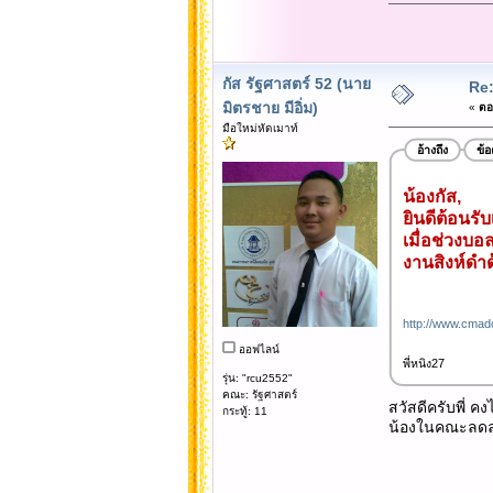
กัส รัฐศาสตร์ 52 (นาย
Re:
มิตรชาย มีอิ่ม)
«
ตอบ
มือใหม่หัดเมาท์
อ้างถึง
ข้
น้องกัส,
ยินดีต้อนรั
เมื่อช่วงบอ
งานสิงห์ดำด
http://www.cmad
ออฟไลน์
พี่หนิง27
รุ่น: "rcu2552"
คณะ: รัฐศาสตร์
สวัสดีครับพี่ ค
กระทู้: 11
น้องในคณะลดล