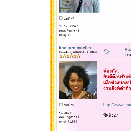
ออฟไลน์
รุ่น: "rcu2552"
คณะ: รัฐศาสตร์
กระทู้: 11
khesorn mueller
Re:
Cmadong อภิมหาอมตะเซียน
«
ตอบ
น้องกัส,
ยินดีต้อนรับเ
เมื่อช่วงบอลป
งานสิงห์ดำด้ว
http://www.cm
ออฟไลน์
รุ่น: 2527
พี่หนิง27
คณะ: รัฐศาสตร์
กระทู้: 71,885