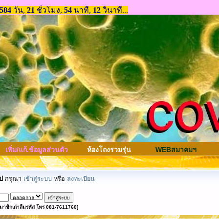
เพิ่ม/แก้.ข้อมูลส่วนตัว
ห้องโถงรวมรุ่น
WEBสมาคมฯ
ป
กรุณา
เข้าสู่ระบบ
หรือ
ลงทะเบียน
มาชิกเก่าลืมรหัส โทร 081-7611760]