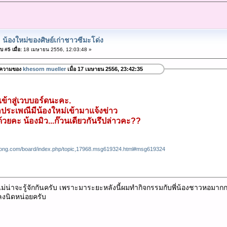
 น้องใหม่ของศิษย์เก่าชาวซีมะโด่ง
 #5 เมื่อ:
18 เมษายน 2556, 12:03:48 »
อความของ
khesorn mueller
เมื่อ 17 เมษายน 2556, 23:42:35
บเข้าสู่เวบบอร์ดนะคะ.
ลประเพณีมีน้องใหม่เข้ามาแจ้งข่าว
้วยคะ น้องมิว...ก๊วนเดียวกันรึปล่าวคะ??
ong.com/board/index.php/topic,17968.msg619324.html#msg619324
งไม่น่าจะรู้จักกันครับ เพราะมาระยะหลังนี้ผมทำกิจกรรมกับพี่น้องชาวหอมากกว่
งนิดหน่อยครับ