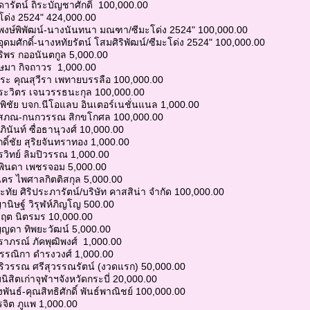
ดารัตน์ ถิระบัญชาศักดิ์ 100,000.00
ะโด่ง 2524" 424,000.00
ยพงษ์พิพัฒน์-นางนันทนา มณฑา/ซีมะโด่ง 2524" 100,000.00
ุดมศักดิ์-นางหทัยรัตน์ โสมศิริพัฒน์/ซีมะโด่ง 2524" 100,000.00
ิริพร กออนันตกูล 5,000.00
กษมา กิจถาวร 1,000.00
ีระ คุณสุวีรา เพทายบรรลือ 100,000.00
ประวิตร เจนวรรธนะกุล 100,000.00
.พิชัย บจก.นีโอแลบ อินเตอร์เนชั่นแนล 1,000.00
ณโสภณ-กนกวรรณ สิกขโกศล 100,000.00
ินันท์ ซื่อธานุวงศ์ 10,000.00
กดิ์ชัย สุริยจันทราทอง 1,000.00
รวิทย์ ลิมปิวรรณ 1,000.00
สุพินดา เพชรจอม 5,000.00
นคร ไพศาลกิตติสกุล 5,000.00
ะทัย ศิริประภารัตน์/บริษัท คาสสิน่า จำกัด 100,000.00
นิษฐ์ วิรุฬห์ภิญโญ 500.00
ฤต นิตรมร 10,000.00
ญญดา ทิพยะวัฒน์ 5,000.00
าภรณ์ ภัคพุฒิพงศ์ 1,000.00
รรณิกา ดำรงวงศ์ 1,000.00
ริวรรณ ศรีสุวรรณรัตน์ (งวดแรก) 50,000.00
ิสิตเก่าจุฬาฯจังหวัดกระบี่ 20,000.00
ันธ์-คุณสิทธิศักดิ์ พันธ์พาณิชย์ 100,000.00
จิต ภูแพ 1,000.00