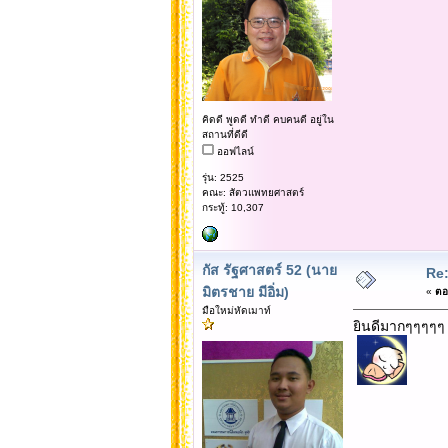
คิดดี พูดดี ทำดี คบคนดี อยู่ใน
สถานที่ดีดี
ออฟไลน์
รุ่น: 2525
คณะ: สัตวแพทยศาสตร์
กระทู้: 10,307
กัส รัฐศาสตร์ 52 (นาย
Re:
มิตรชาย มีอิ่ม)
«
ตอบ
มือใหม่หัดเมาท์
ยินดีมากๆๆๆๆๆ 