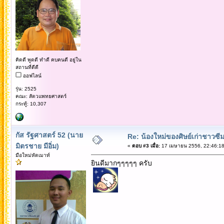
คิดดี พูดดี ทำดี คบคนดี อยู่ใน
สถานที่ดีดี
ออฟไลน์
รุ่น: 2525
คณะ: สัตวแพทยศาสตร์
กระทู้: 10,307
กัส รัฐศาสตร์ 52 (นาย
Re: น้องใหม่ของศิษย์เก่าชาวซี
มิตรชาย มีอิ่ม)
«
ตอบ #3 เมื่อ:
17 เมษายน 2556, 22:46:18
มือใหม่หัดเมาท์
ยินดีมากๆๆๆๆๆ ครับ