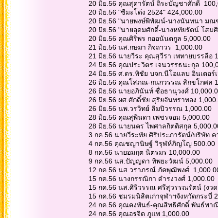
20 มิย.56 คุณสุดารัตน์ ถิระบัญชาศักดิ์ 100
20 มิย.56 "ซีมะโด่ง 2524" 424,000.00
20 มิย.56 "นายพงษ์พิพัฒน์-นางนันทนา มณ
20 มิย.56 "นายอุดมศักดิ์-นางหทัยรัตน์ โสมศ
20 มิย.56 คุณศิริพร กออนันตกูล 5,000.00
21 มิย.56 นส.กษมา กิจถาวร 1,000.00
21 มิย.56 นายวีระ คุณสุวีรา เพทายบรรลือ
24 มิย.56 คุณประวิตร เจนวรรธนะกุล 100,
24 มิย.56 ศ.ดร.พิชัย บจก.นีโอแลบ อินเตอร
26 มิย.56 คุณโสภณ-กนกวรรณ สิกขโกศล 
26 มิย.56 นายอภินันท์ ซื่อธานุวงศ์ 10,000.
26 มิย.56 ผศ.ศักดิ์ชัย สุริยจันทราทอง 1,00
26 มิย.56 นพ.วรวิทย์ ลิมปิวรรณ 1,000.00
28 มิย.56 คุณสุพินดา เพชรจอม 5,000.00
28 มิย.56 นายนคร ไพศาลกิตติสกุล 5,000.
3 กค.56 นายวีระทัย ศิริประภารัตน์/บริษัท 
4 กค.56 คุณชญานิษฐ์ วิรุฬห์ภิญโญ 500.00
8 กค.56 นายอมฤต นิตรมร 10,000.00
9 กค.56 นส.ปัญญดา ทิพยะวัฒน์ 5,000.00
12 กค.56 นส.วราภรณ์ ภัคพุฒิพงศ์ 1,000.0
15 กค.56 นางกรรณิกา ดำรงวงศ์ 1,000.00
15 กค.56 นส.ศิริวรรณ ศรีสุวรรณรัตน์ (งว
15 กค.56 ชมรมนิสิตเก่าจุฬาฯจังหวัดกระบี่
24 กค.56 คุณคงพันธ์-คุณสิทธิศักดิ์ พันธ์พา
24 กค.56 คุณอรจิต ภูแพ 1,000.00