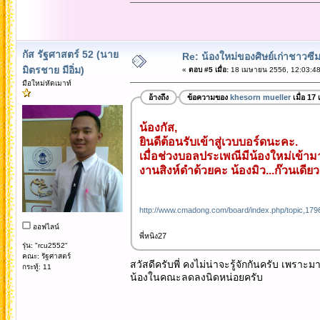
กัส รัฐศาสตร์ 52 (นาย
Re: น้องใหม่ของศิษย์เก่าชาวซี
มิตรชาย มีอิ่ม)
«
ตอบ #5 เมื่อ:
18 เมษายน 2556, 12:03:48
มือใหม่หัดเมาท์
อ้างถึง
ข้อความของ
khesorn mueller
เมื่อ 17
น้องกัส,
ยินดีต้อนรับเข้าสู่เวบบอร์ดนะคะ.
เมื่อช่วงบอลประเพณีมีน้องใหม่เข้าม
งานสิงห์ดำด้วยคะ น้องมิว...ก๊วนเดีย
http://www.cmadong.com/board/index.php/topic,1
ออฟไลน์
พี่หนิง27
รุ่น: "rcu2552"
คณะ: รัฐศาสตร์
สวัสดีครับพี่ คงไม่น่าจะรู้จักกันครับ เพราะ
กระทู้: 11
น้องในคณะลดลงนิดหน่อยครับ