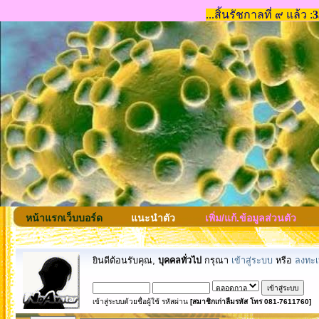
หน้าแรกเว็บบอร์ด
แนะนำตัว
เพิ่ม/แก้.ข้อมูลส่วนตัว
ยินดีต้อนรับคุณ,
บุคคลทั่วไป
กรุณา
เข้าสู่ระบบ
หรือ
ลงทะเ
เข้าสู่ระบบด้วยชื่อผู้ใช้ รหัสผ่าน
[สมาชิกเก่าลืมรหัส โทร 081-7611760]