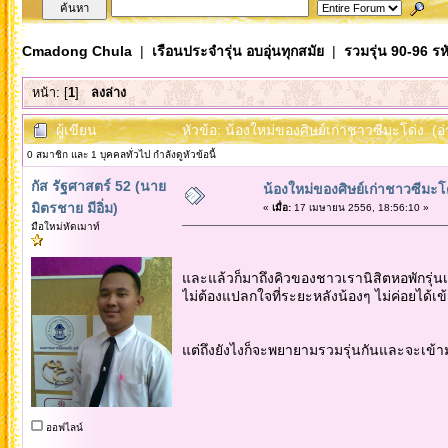
Cmadong Chula
|
เรือนประจำรุ่น อบอุ่นทุกสมัย
|
รวมรุ่น 90-96 ร
หน้า: [
1
]
ลงล่าง
ผู้เขียน
หัวข้อ: น้องใหม่ของศิษย์เก่าชาวซีมะโด่ง (อ
0 สมาชิก และ 1 บุคคลทั่วไป กำลังดูหัวข้อนี้
กัส รัฐศาสตร์ 52 (นาย
น้องใหม่ของศิษย์เก่าชาวซีมะโ
มิตรชาย มีอิ่ม)
«
เมื่อ:
17 เมษายน 2556, 18:56:10 »
มือใหม่หัดเมาท์
และแล้วก็มาถึงคิวของชาวเรานิสิตหอพักรุ่น
ไม่ต้องแปลกใจที่ระยะหลังน้องๆ ไม่ค่อยได้เข
แต่ถึงยังไงก็จะพยายามรวมรุ่นกันและจะเข้ามาแ
ออฟไลน์