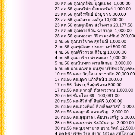
20 สค.56 คุณฤทธิชัย บุญแปลง 1,000.00
22 สค.56 คุณทวีชัย ตั้งธนทรัพย์ 1,000.00
23 สค.56 คุณจิรพันธ์ บัวบูชา 5,000.00
23 สค.56 คุณอิสระ วงศ์รุ่ง 10,000.00
23 สค.56 คุณศุภมิตร ส่งไพศาล 20,177.58
27 สค.56 คุณดวงชีวัน ฉายากุล 1,000.00
28 สค.56 คุณทองมา วิจิตรพงศ์พันธุ์ 200,0
2 กย.56 คุณปาริชาต สุกร์มณี 1,000.00
2 กย.56 คุณพุฒิเมธ ประภาวงษ์ 500.00
4 กย.56 คุณศิริวรรณ ศิริบุญ 10,000.00
4 กย.56 คุณอารียา พรหมแสง 1,000.00
5 กย.56 คุณนันทพร ศานติเกษม 3,000.00
5 กย.56 นายมณฑล มนูสุข บริษัทเจริญเคหะ
10 กย.56 คุณขวัญใจ เมธาชวลิต 20,000.0
17 กย.56 คุณอุษา แก้วศิลป์ 1,000.00
17 กย.56 ไม่ระบุชื่อผู้บริจาค 500.00
17 กย.56 คุณนาถฤดี ตัณฑวรรณ 1,000.00
20 กย.56 ซีมะโด่ง 69 103,081.00
20 กย.56 คุณศิริศักดิ์ สืบศิริ 3,000.00
26 กย.56 คุณดวงทิพย์ สีเหลืองสวัสดิ์ 1,00
26 กย.56 คุณญาณี แจวเจริญ 2,000.00
26 กย.56 คุณสุขุมาล เ ตียประเสริฐ 2,000.
26 กย.56 คุณนราพร รังสิมันตกุล 2,000.00
30 กย.56 ทพญ.จุฑามาศ อร่ามรัตน์ 12,500
4 ตค.56 บริษัท วีรสุ จำกัด (สุวิมล สุธีโสภ