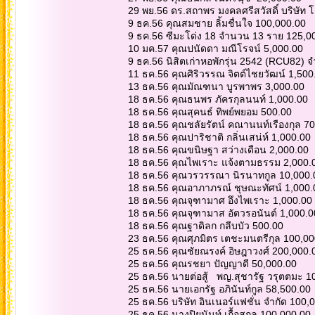
29 พย.56 ดร.สถาพร มงคลศรีสวัสดิ์ บริษัท
9 ธค.56 คุณสมชาย ลิ้มชื่นใจ 100,000.00
9 ธค.56 ซีมะโด่ง 18 จำนวน 13 ราย 125,0
10 มค.57 คุณปนัดดา มณีโรจน์ 5,000.00
9 ธค.56 นิสิตเก่าหอพักรุ่น 2542 (RCU82)
11 ธค.56 คุณศิริวรรณ จิตต์ไชยวัฒน์ 1,500
13 ธค.56 คุณมัณฑนา บูรพาพร 3,000.00
18 ธค.56 คุณธนพร ภัครกุลนนท์ 1,000.00
18 ธค.56 คุณสุคนธ์ ทิพย์พยอม 500.00
18 ธค.56 คุณชลัยรัตน์ คณานนท์เรืองกุล 7
18 ธค.56 คุณปาริชาติ กลิ่นเสน่ห์ 1,000.00
18 ธค.56 คุณขนิษฐา สว่างเดือน 2,000.00
18 ธค.56 คุณไพเราะ แจ้งตามธรรม 2,000
18 ธค.56 คุณวรวรรณา นิรนาทกูล 10,000
18 ธค.56 คุณอาภาภรณ์ ชุษณะทัศน์ 1,000
18 ธค.56 คุณจุฑามาศ อึงไพเราะ 1,000.00
18 ธค.56 คุณจุฑามาส อัตวรอนันต์ 1,000.
18 ธค.56 คุณฐาดิลก กลีบบัว 500.00
23 ธค.56 คุณศุภมิตร เตชะมนตรีกุล 100,0
25 ธค.56 คุณชัยณรงค์ อิษฎาวงศ์ 200,000
25 ธค.56 คุณรชยา ปัญญาดี 50,000.00
25 ธค.56 นายต่อสู้ พญ.สุชารัฐ วรุตตมะ 
25 ธค.56 นายเอกรัฐ อภินันท์กูล 58,500.00
25 ธค.56 บริษัท อินเนอร์แฟชั่น จำกัด 100
25 ธค.56 นางปิยนันท์ เกื้อสกูล 100,000.00