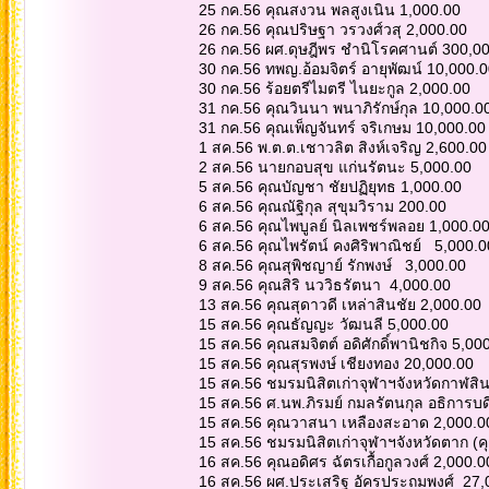
25 กค.56 คุณสงวน พลสูงเนิน 1,000.00
26 กค.56 คุณปริษฐา วรวงศ์วสุ 2,000.00
26 กค.56 ผศ.ดุษฎีพร ชำนิโรคศานต์ 300,0
30 กค.56 ทพญ.อ้อมจิตร์ อายุพัฒน์ 10,000.
30 กค.56 ร้อยตรีไมตรี ไนยะกูล 2,000.00
31 กค.56 คุณวินนา พนาภิรักษ์กุล 10,000.0
31 กค.56 คุณเพ็ญจันทร์ จริเกษม 10,000.00
1 สค.56 พ.ต.ต.เชาวลิต สิงห์เจริญ 2,600.0
2 สค.56 นายกอบสุข แก่นรัตนะ 5,000.00
5 สค.56 คุณบัญชา ชัยปฏิยุทธ 1,000.00
6 สค.56 คุณณัฐิกุล สุขุมวิราม 200.00
6 สค.56 คุณไพบูลย์ นิลเพชร์พลอย 1,000.0
6 สค.56 คุณไพรัตน์ คงศิริพาณิชย์ 5,000.
8 สค.56 คุณสุพิชญาย์ รักพงษ์ 3,000.00
9 สค.56 คุณสิริ นววิธรัตนา 4,000.00
13 สค.56 คุณสุดาวดี เหล่าสินชัย 2,000.00
15 สค.56 คุณธัญญะ วัฒนลี 5,000.00
15 สค.56 คุณสมจิตต์ อดิศักดิ์พานิชกิจ 5,0
15 สค.56 คุณสุรพงษ์ เชียงทอง 20,000.00
15 สค.56 ชมรมนิสิตเก่าจุฬาฯจังหวัดกาฬสิน
15 สค.56 ศ.นพ.ภิรมย์ กมลรัตนกุล อธิการบ
15 สค.56 คุณวาสนา เหลืองสะอาด 2,000.
15 สค.56 ชมรมนิสิตเก่าจุฬาฯจังหวัดตาก (ค
16 สค.56 คุณอดิศร ฉัตรเกื้อกูลวงศ์ 2,000.
16 สค.56 ผศ.ประเสริฐ อัครประถมพงศ์ 27