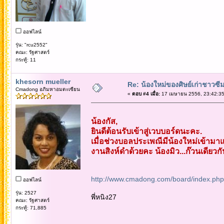
ออฟไลน์
รุ่น: "rcu2552"
คณะ: รัฐศาสตร์
กระทู้: 11
khesorn mueller
Re: น้องใหม่ของศิษย์เก่าชาวซี
Cmadong อภิมหาอมตะเซียน
«
ตอบ #4 เมื่อ:
17 เมษายน 2556, 23:42:35
น้องกัส,
ยินดีต้อนรับเข้าสู่เวบบอร์ดนะคะ.
เมื่อช่วงบอลประเพณีมีน้องใหม่เข้ามาแ
งานสิงห์ดำด้วยคะ น้องมิว...ก๊วนเดียวก
http://www.cmadong.com/board/index.ph
ออฟไลน์
รุ่น: 2527
พี่หนิง27
คณะ: รัฐศาสตร์
กระทู้: 71,885