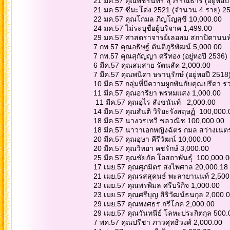
21 มค.57 คุณพัชรินทร์ สุวรรณธาร (อยู่หอป
21 มค.57 ซีมะโด่ง 2521 (จำนวน 4 ราย) 2
22 มค.57 คุณโกมล ภิญโญสุขี 10,000.00
24 มค.57 ไม่ระบุชื่อผู้บริจาค 1,499.00
29 มค.57 ศาสตราจารย์เลอสม สถาปิตานนท์
7 กพ.57 คุณอธิษฐ์ ตันติภูริพัฒน์ 5,000.00
7 กพ.57 คุณสุกัญญา ศรีทอง (อยู่หอปี 2536)
6 มีค.57 คุณสมสาย รัตนสัค 2,000.00
7 มีค.57 คุณพนิดา ษรานุรักษ์ (อยู่หอปี 2518
10 มีค.57 กลุ่มที่มีความผูกพันกับคุณปรีดา
11 มีค.57 คุณอารียา พรหมแสง 1,000.00
11 มีค.57 คุณอุไร สังขนันท์ 2,000.00
14 มีค.57 คุณสันติ วิริยะรังสฤษฏ์ 100,000
18 มีค.57 นางวรเทวี ชลวณิช 100,000.00
18 มีค.57 นาวาเอกหญิงฉัตร กมล สว่างเนต
20 มีค.57 คุณอุษา คีรีวัฒน์ 10,000.00
20 มีค.57 คุณวิทยา คชรักษ์ 3,000.00
25 มีค.57 คุณชัยภัค โอสถาพันธุ์ 100,000.
17 เมย.57 คุณศุภมิตร ส่งไพศาล 20,000.18
21 เมย.57 คุณรสสุคนธ์ พะลายานนท์ 2,50
23 เมย.57 คุณพรพิมล ศรีบริกิจ 1,000.00
23 เมย.57 คุณศรีบุญ สิริวัฒน์ธนกุล 2,000.
29 เมย.57 คุณพงศธร กรีโภค 2,000.00
29 เมย.57 คุณวันทนีย์ โลหะประกิตกุล 500.
7 พค.57 คุณปรีชา ภาวศุทธิวงศ์ 2,000.00