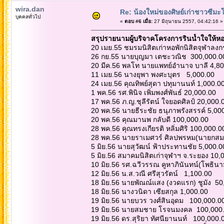
wira.dan
Re: น้องใหม่ของศิษย์เก่าชาวซีมะโ
บุคคลทั่วไป
«
ตอบ #6 เมื่อ:
27 มิถุนายน 2557, 04:42:16 »
สรุปรายนามผู้บริจาคโครงการรินน้ำใจให้หอพ
20 เมย.55 ชมรมนิสิตเก่าหอพักนิสิตจุฬาลง
26 กย.55 นายบุญมา เตชะวณิช 300,000.0
20 มีค.56 พลโท นายแพทย์อำนาจ บาลี 4,80
11 เมย.56 นางยุพา พงศะบุตร 5,000.00
24 เมย.56 คุณทิพย์สุดา ปทุมานนท์ 1,000.0
1 พค.56 รศ.พินิจ เพิ่มพงศ์พันธ์ 20,000.00
17 พค.56 ภ.ญ.ชุลีรัตน์ ใจยอดศิลป์ 20,000
20 พค.56 นายธีระชัย ธนุภาพรังสรรค์ 5,00
20 พค.56 คุณมานพ กลับดี 100,000.00
28 พค.56 คุณทรงเกียรติ หลิ่มศิริ 100,000.
28 พค.56 นายราเมศวร์ ศิลปพรหม(นายกสม
5 มิย.56 นายสุวัฒน์ ฟ้าประทานชัย 5,000.
5 มิย.56 สมาคมนิสิตเก่าจุฬาฯ จ.ระยอง 10
10 มิย.56 รศ.ฉวีวรรณ คูหาภินันทน์(โพธิน
12 มิย.56 น.ส.วณี ศรีสุวรัตน์ 1,100.00
18 มิย.56 นายพัณณ์แสง (งวดแรก) ชูมัง 5
18 มิย.56 นางวนิดา เซียสกุล 1,000.00
19 มิย.56 นายบวร วงศ์สินอุดม 100,000.0
19 มิย.56 นายสมชาย โรจนมงคล 100,000
19 มิย.56 ดร.สุริยา ทัศนียานนท์ 100,000.