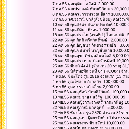
7 ตค.56 คุณชุติมา สวัสดี 2,000.00
7 ตค.56 คุณประสงค์ ตันมณีวัฒนา 20,000
8 ตค.56 คุณตระการพรรณ ยี่สาร 10,000.0
8 ตค.56 รศ.วรรณี ชาลี(สังขนิยม) คุณวีระพั
10 ตค.56 คุณศิริพร บินสมประสงค์ 10,000
11 ตค.56 คุณปีติมา พึ่งตน 1,000.00
18 ตค.56 คุณประไพ (งวดที่ 1) ไสยสมบัติ 
22 ตค.56 คุณกิตติ ศรีสวัสดิ์พงษ์ 2,000.00
22 ตค.56 คุณอัญชนา วิทยาธรรมธัช 3,00
22 ตค.56 คุณชนินทร์ หาญสืบสาย 10,000.
25 ตค.56 คุณจุฑาทิพ มุจลินทโมลี 5,000.0
25 ตค.56 คุณประทาน ป้อมจักรศิลป์ 10,00
25 ตค.56 ซีมะโด่ง 41 (จำนวน 20 ราย) 31
29 ตค.56 นิสิตหอพัก รุ่นที่ 84 (RCU84) จ
4 พย.56 ซีมะโด่ง รุ่น 2516 งวดแรก (13 รา
4 พย.56 คุณไพศาล กังวลกิจ 100,000.00
6 พย.56 คุณบรรจง เก้าเอี้ยน 2,000.00
15 พย.56 คุณสุทัศน์ ปัทมสิริวัฒน์ 100,000
19 พย.56 คุณสมชาย เ สรีรัฐ 100,000.09
19 พย.56 คุณหญิงกระจ่างศรี รักตะกนิษฐ 1
22 พย.56 คุณสุภาณี นาคฤทธิ์ 5,000.00
22 พย.56 ซีมะโด่ง รุ่น 2520 จำนวน 31รา
25 พย.56 คุณสุนทา ฐิตยารักษ์ บริษัท ธรรม
25 พย.56 คุณตวงพร ชิวชรัตน์ 10,000.00
27 พย.56 คุณปืนกล เนตรนุช 20,000.00