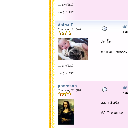
ออฟไลน์
กระทู้: 1,287
Apirat T.
ทด
Cmadong พันธุ์แท้
«
ตอ
อ่ะ โห
ตาแคม :shock
ออฟไลน์
กระทู้: 4,357
ppornson
ทด
Cmadong พันธุ์แท้
«
ตอ
งงละสิมรึง...
AJ O สุดยอด..