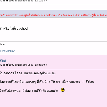
บ #5 เมื่อ:
07 พฤศจิกายน 2549, 12:12:14 »
้ว แต่เข้าไปอ่านกระทู้ในนั้นไม่ได้อะคะ ต้องทำงัยคะ หรือ ต้อง Key คำที่น่าจะมีในกระทู้ที่ตอบนั้นด้วย
ว้" หรือ ไม่ก็ cached
่ง 81
k.com/MrMahD
สอบ
บ #6 เมื่อ:
07 พฤศจิกายน 2549, 13:36:09 »
วิธีของจารย์โอจัง แล้วจะลองดูบ้างนะค่ะ
วข้อความที่โพสต์ตอนแรกๆ ที่เปิดห้อง 79 มา เมื่อประมาณ 1 ปีก่อน
บ้างรึเปล่าหนอ มีข้อความดีดีเพียบเลยค่ะ