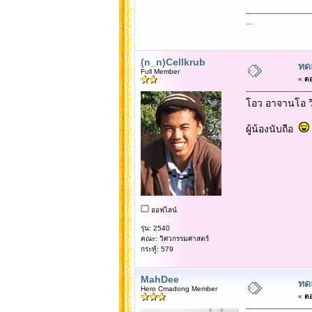
...
(n_n)Cellkrub
ทด
Full Member
«
ตอ
โอว อาจานโอ วิ
ผู้น้องนับถือ
ออฟไลน์
รุ่น: 2540
คณะ: วิศวกรรมศาสตร์
กระทู้: 579
MahDee
ทด
Hero Cmadong Member
«
ตอ