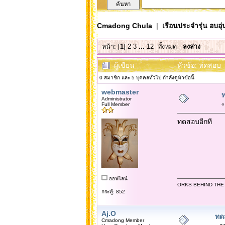
Cmadong Chula
|
เรือนประจำรุ่น อบอุ่
หน้า: [
1
]
2
3
...
12
ทั้งหมด
ลงล่าง
ผู้เขียน
หัวข้อ: ทดสอบ 
0 สมาชิก และ 5 บุคคลทั่วไป กำลังดูหัวข้อนี้
webmaster
Administrator
Full Member
ทดสอบอีกที
ออฟไลน์
ORKS BEHIND THE
กระทู้: 852
Aj.O
ทด
Cmadong Member