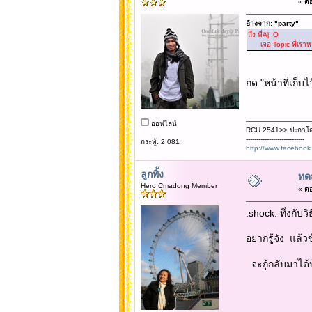
«
ตอ
อ้างจาก: "party"
ถึง พี่Aj. O
เจอ Topic ที่เราหาแล
กด "หน้าที่เก็บไ
ออฟไลน์
RCU 2541>> ปะกาโด
----------------------------
กระทู้: 2,081
http://www.faceboo
ลูกพิ้ง
ทด
Hero Cmadong Member
«
ตอ
:shock: ทึ่งกับ
อยากรู้จัง แล้
จะกู้กลับมาได้