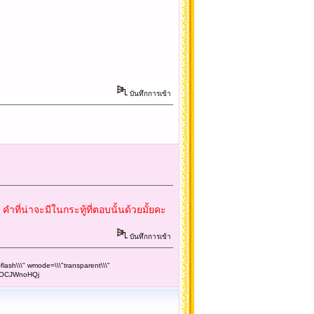
บันทึกการเข้า
ที่น่าจะมีในกระทู้ที่ตอบนั้นด้วยมั้ยคะ
บันทึกการเข้า
flash\\\" wmode=\\\"transparent\\\"
sOCJWnoHQj