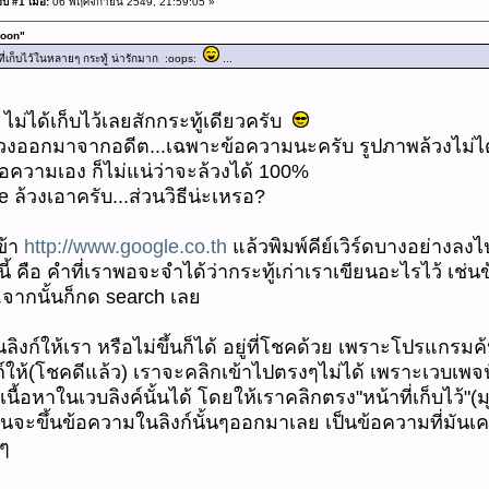
บ #1 เมื่อ:
06 พฤศจิกายน 2549, 21:59:05 »
moon"
ที่เก็บไว้ในหลายๆ กระทู้ น่ารักมาก :oops:
...
ไม่ได้เก็บไว้เลยสักกระทู้เดียวครับ
ล้วงออกมาจากอดีต...เฉพาะข้อความนะครับ รูปภาพล้วงไม่ได
้อความเอง ก็ไม่แน่ว่าจะล้วงได้ 100%
 ล้วงเอาครับ...ส่วนวิธีน่ะเหรอ?
ข้า
http://www.google.co.th
แล้วพิมพ์คีย์เวิร์ดบางอย่างลงไ
่ว่านี้ คือ คำที่เราพอจะจำได้ว่ากระทู้เก่าเราเขียนอะไรไว้ เ
...จากนั้นก็กด search เลย
ลิงก์ให้เรา หรือไม่ขึ้นก็ได้ อยู่ที่โชคด้วย เพราะโปรแกรมค
งก์ให้(โชคดีแล้ว) เราจะคลิกเข้าไปตรงๆไม่ได้ เพราะเวบเพจนั้
นื้อหาในเวบลิงค์นั้นได้ โดยให้เราคลิกตรง"หน้าที่เก็บไว้"(มุ
นจะขึ้นข้อความในลิงก์นั้นๆออกมาเลย เป็นข้อความที่มันเค
นๆ