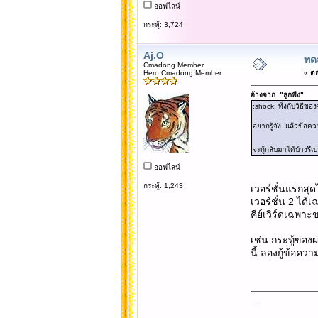
ออฟไลน์
กระทู้: 3,724
Aj.O
ทด
Cmadong Member
Hero Cmadong Member
«
ตอ
อ้างจาก: "ลูกพิ้ง"
:shock: ทึ่งกับวิธีข
อยากรู้จัง แล้วข้อค
จะกู้กลับมาได้บ้างร
ออฟไลน์
กระทู้: 1,243
เวอร์ชั่นแรกสุ
เวอร์ชั่น 2 ได้
คีย์เวิร์ดเฉพาะข
เช่น กระทู้ของผ
นี้ ลองกู้ข้อคว
...