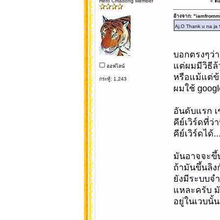
Hero Cmadong Member
«
ตอ
อ้างจาก: "iamfrom
Aj.O Thank u na ja 
บอกตรงๆว่า 
แต่ผมมีวิธี
ออฟไลน์
หรือแม้แต่ข
กระทู้: 1,243
ผมใช้ google
อันดับแรก เ
คีย์เวิร์ดที
คีย์เวิร์ดได้
มันอาจจะขึ้น
ถ้ามันขึ้นลิ
ยังมีระบบจำเ
แหละครับ มั
อยู่ในเวบนั้