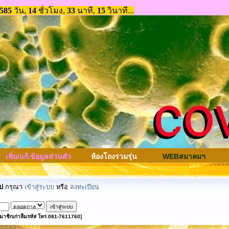
เพิ่ม/แก้.ข้อมูลส่วนตัว
ห้องโถงรวมรุ่น
WEBสมาคมฯ
ป
กรุณา
เข้าสู่ระบบ
หรือ
ลงทะเบียน
มาชิกเก่าลืมรหัส โทร 081-7611760]