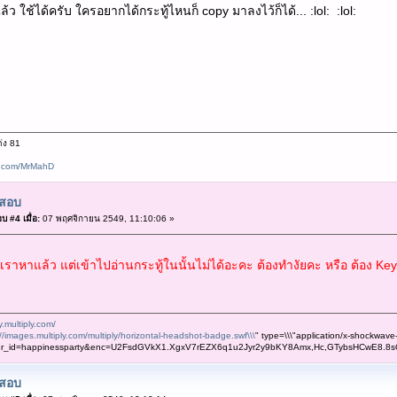
ล้ว ใช้ได้ครับ ใครอยากได้กระทู้ไหนก็ copy มาลงไว้ก็ได้... :lol: :lol:
่ง 81
k.com/MrMahD
สอบ
บ #4 เมื่อ:
07 พฤศจิกายน 2549, 11:10:06 »
าหาแล้ว แต่เข้าไปอ่านกระทู้ในนั้นไม่ได้อะคะ ต้องทำงัยคะ หรือ ต้อง Key คำ
.multiply.com/
://images.multiply.com/multiply/horizontal-headshot-badge.swf\\\
" type=\\\"application/x-shockwave-
er_id=happinessparty&enc=U2FsdGVkX1.XgxV7rEZX6q1u2Jyr2y9bKY8Amx,Hc,GTybsHCwE8.8
สอบ