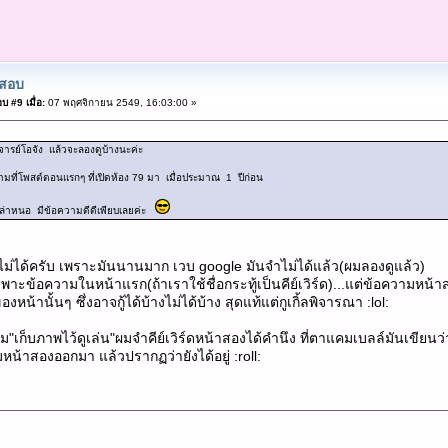
สอบ
บ #9 เมื่อ:
07 พฤศจิกายน 2549, 16:03:00 »
องจารย์โอจัง แล้วจะลองดูบ้างนะค่ะ
วามที่โพสต์ตอนแรกๆ ที่เปิดห้อง 79 มา เมื่อประมาณ 1 ปีก่อน
ึเปล่าหนอ มีข้อความดีดีเพียบเลยค่ะ
ดไม่ได้ครับ เพราะมันนานมาก เวบ google มันจำไม่ได้แล้ว(ผมลองดูแล้ว)
เฉพาะข้อความในหน้าแรก(ถ้าเราใช้ชื่อกระทู้เป็นคีย์เวิร์ด)...แต่ข้อความห
องหน้านั้นๆ ซึ่งอาจกู้ได้บ้างไม่ได้บ้าง สุดแท้แต่กูเกิ้ลพิจารณา :lol:
ม"เก็บภาพไว้ดูเล่น"ผมจำคีย์เวิร์ดหน้าสองได้คำนึง ที่ตาแคมเบลล์มันเขียน
ามหน้าสองออกมา แล้วปรากฏว่ายังได้อยู่ :roll: